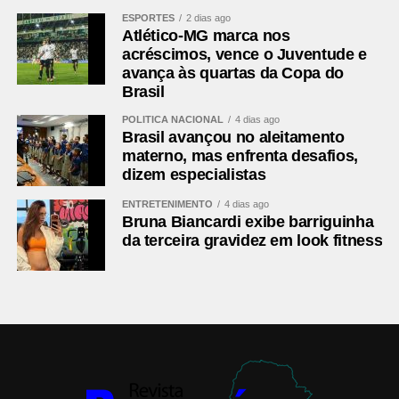
Veja aqui as redações vencedoras de 2026
ESPORTES
2 dias ago
Atlético-MG marca nos
Conheça os finalistas dos estados e do DF em 2026
acréscimos, vence o Juventude e
avança às quartas da Copa do
Agência Senado (Reprodução autorizada mediante
Brasil
citação da Agência Senado)
POLÍTICA NACIONAL
4 dias ago
Brasil avançou no aleitamento
Fonte:
Agência Senado
materno, mas enfrenta desafios,
dizem especialistas
Comentários Facebook
ENTRETENIMENTO
4 dias ago
Bruna Biancardi exibe barriguinha
da terceira gravidez em look fitness