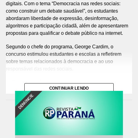
digitais. Com o tema “Democracia nas redes sociais:
como construir um debate saudável”, os estudantes
abordaram liberdade de expressão, desinformação,
algoritmos e participação cidadã, além de apresentarem
propostas para qualificar o debate público na internet.
Segundo o chefe do programa, George Cardim, o
concurso estimulou estudantes e escolas a refletirem
sobre temas relacionados à democracia e ao uso
responsável das redes sociais.
— Em um ano de eleições gerais, a expressiva
CONTINUAR LENDO
participação dos estudantes demonstra o interesse das
DENUNCIE
novas gerações em refletir sobre o fortalecimento da
democracia e a construção de um ambiente digital mais
responsável, plural e respeitoso — afirmou.
Uma das redações selecionadas foi a de Yasmin da Silva
Freitas, representante do Acre, que comparou as redes