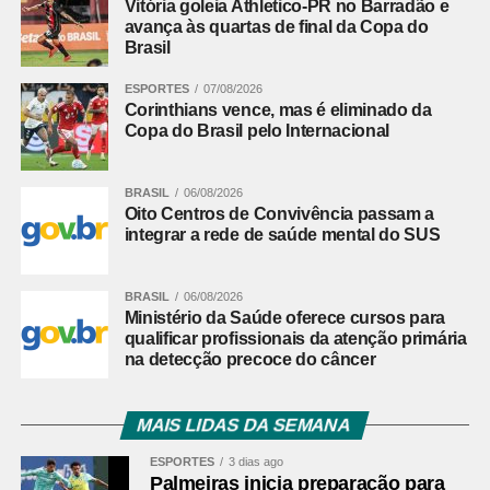
Vitória goleia Athletico-PR no Barradão e
democracia digital. Entre as sugestões mais recorrentes
avança às quartas de final da Copa do
estão a ampliação da educação midiática e do letramento
Brasil
digital nas escolas, o incentivo ao pensamento crítico, a
transparência dos algoritmos das plataformas digitais e
ESPORTES
07/08/2026
Corinthians vence, mas é eliminado da
medidas para enfrentar a desinformação.
Copa do Brasil pelo Internacional
A comissão julgadora avaliou as 81 redações finalistas
encaminhadas pelas secretarias estaduais de educação.
BRASIL
06/08/2026
Os 27 estudantes selecionados, um de cada unidade da
Oito Centros de Convivência passam a
integrar a rede de saúde mental do SUS
Federação, participarão da Semana de Vivência
Legislativa no Senado, entre os dias 17 e 21 de agosto.
As redações foram analisadas com base em critérios
BRASIL
06/08/2026
Ministério da Saúde oferece cursos para
adaptados do modelo de correção do Exame Nacional do
qualificar profissionais da atenção primária
Ensino Médio (Enem), considerando aspectos como
na detecção precoce do câncer
compreensão do tema, argumentação, organização
textual e proposta de intervenção.
MAIS LIDAS DA SEMANA
Leia mais:
Medida provisória busca
ESPORTES
3 dias ago
impulsionar instalação de
Palmeiras inicia preparação para