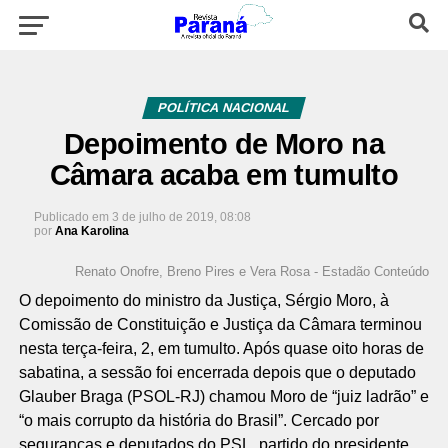
POLÍTICA NACIONAL
Depoimento de Moro na
Câmara acaba em tumulto
Publicado em
3 de julho de 2019, 08:08
por
Ana Karolina
Renato Onofre, Breno Pires e Vera Rosa - Estadão Conteúdo
O depoimento do ministro da Justiça, Sérgio Moro, à
Comissão de Constituição e Justiça da Câmara terminou
nesta terça-feira, 2, em tumulto. Após quase oito horas de
sabatina, a sessão foi encerrada depois que o deputado
Glauber Braga (PSOL-RJ) chamou Moro de “juiz ladrão” e
“o mais corrupto da história do Brasil”. Cercado por
seguranças e deputados do PSL, partido do presidente