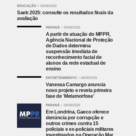
EDUCAÇÃO
06/08/2026
Saeb 2025: consulte os resultados finais da
avaliação
PARANÁ
06/08/2026
A partir de atuação do MPPR,
Agência Nacional de Proteção
de Dados determina
suspensão imediata de
reconhecimento facial de
alunos da rede estadual de
ensino
ENTRETENIMENTO
06/08/2026
Vanessa Camargo anuncia
novo projeto e revela primeira
fase de ‘Metamorfose’
PARANÁ
06/08/2026
Em Londrina, Gaeco oferece
denúncia por corrupção e
outros crimes contra 15
policiais e ex-policiais militares
investigados na Operação Mar