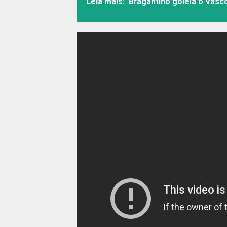
Leia mais:
Bragantino goleia o Vasc