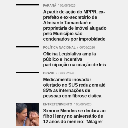
PARANÁ
06/08/2026
A partir de ação do MPPR, ex-
prefeito e ex-secretário de
Almirante Tamandaré e
proprietária de imóvel alugado
pelo Município são
condenados por improbidade
POLÍTICA NACIONAL
06/08/2026
Oficina Legislativa amplia
público e incentiva
participação na criação de leis
BRASIL
06/08/2026
Medicamento inovador
ofertado no SUS reduz em até
85% as internações de
pessoas com fibrose cística
ENTRETENIMENTO
06/08/2026
Simone Mendes se declara ao
filho Henry no aniversário de
12 anos do menino: ‘Milagre’