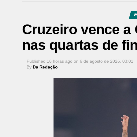
E
Cruzeiro vence a
nas quartas de fi
Published
16 horas ago
on
6 de agosto de 2026, 03:01
By
Da Redação