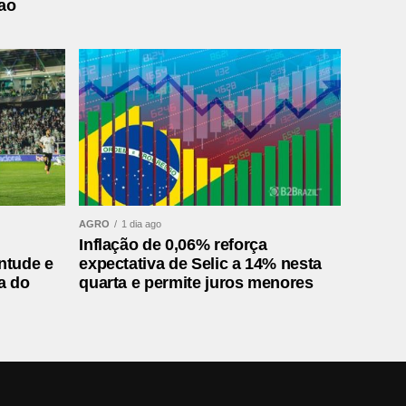
ao
AGRO
1 dia ago
Inflação de 0,06% reforça
ntude e
expectativa de Selic a 14% nesta
a do
quarta e permite juros menores