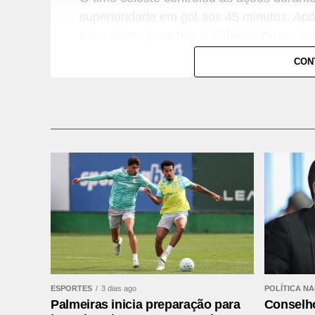
superioridade em gol aos 45 minutos. Após
fez o passe para trás e Fabrício Bruno e
apareceu bem posicionado e cabeceou par
CON
A situação da Chapecoense se complicou 
cometeu uma falta dura em Rojas, no cam
vermelho direto. Com isso, a equipe cata
durante todo o segundo tempo.
Athletico-PR bate o Vitória por 2 a 0 e abre 
Leia mais:
Mixto quebra jejum de 18 ano
Grossense
Kaio Jorge marca e confirma a cl
ESPORTES
3 dias ago
POLÍTICA N
Palmeiras inicia preparação para
Conselh
O Cruzeiro chegou a ampliar logo no come