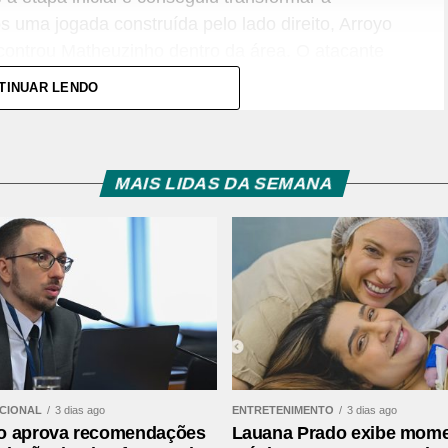
 uma jogada construída pelo lado direito, Arroyo
ncontrou Matheuzinho dentro da área. O atacante
a vencer o goleiro Anderson.
TINUAR LENDO
ainda antes do intervalo. Nos acréscimos, Max
po de defesa do Cruzeiro, e recebeu cartão
rinense passou a jogar com um atleta a menos
MAIS LIDAS DA SEMANA
vantagem nas oitavas da Copa do Brasil
s e conquista o Campeonato Mato-
assificação
ACIONAL
3 dias ago
ENTRETENIMENTO
3 dias ago
o aprova recomendações
Lauana Prado exibe mom
ço da etapa final, quando Kaio Jorge aproveitou