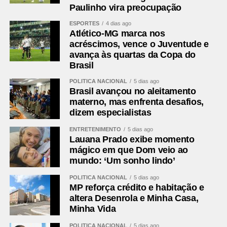
Municípios do Paraná (AMP), Edimar Santos; e o
Paulinho vira preocupação
secretário municipal extraordinário da Região
ESPORTES
4 dias ago
Metropolitana de Curitiba, Thiago Bonagura, entre outras
Atlético-MG marca nos
autoridades municipais.
acréscimos, vence o Juventude e
avança às quartas da Copa do
Os prefeitos que conduzirão os trabalhos na Assomec
Brasil
permanecerão na entidade até o fim de 2026. Veja quem
POLÍTICA NACIONAL
5 dias ago
são eles:
Brasil avançou no aleitamento
materno, mas enfrenta desafios,
Diretoria Executiva­­­­­­­­­­­­­­­­
dizem especialistas
Helder Luiz Lazarotto – Colombo – presidente
ENTRETENIMENTO
5 dias ago
Mauricio Roberto Ribabem – Campo Largo – 1º vice-
Lauana Prado exibe momento
presidente
mágico em que Dom veio ao
Marco Antonio Marcondes Silva – Fazenda Rio Grande –
mundo: ‘Um sonho lindo’
2º vice-presidente
POLÍTICA NACIONAL
5 dias ago
Rosa Maria de Jesus Colombo – Pinhais- secretária
MP reforça crédito e habitação e
Marcus Mauricio de Souza Tesserolli – Piraquara –
altera Desenrola e Minha Casa,
tesoureiro
Minha Vida
POLÍTICA NACIONAL
5 dias ago