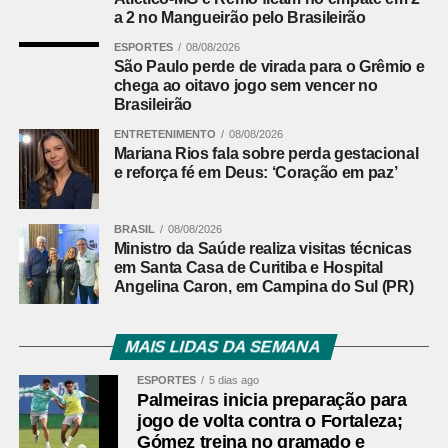
Largo, Campo Magro, Cerro Azul, Colombo, Contenda,
a 2 no Mangueirão pelo Brasileirão
Curitiba, Doutor Ulysses, Fazenda Rio Grande, Itaperuçu,
Lapa, Mandirituba, Piên, Pinhais, Piraquara, Quatro
ESPORTES
08/08/2026
São Paulo perde de virada para o Grêmio e
Barras, Rio Branco do Sul, Rio Negro, São José dos
chega ao oitavo jogo sem vencer no
Pinhais, Quitandinha, Tijucas do Sul e Tunas do Paraná.
Brasileirão
Aí moram cerca de 3,6 milhões de pessoas, o que
ENTRETENIMENTO
08/08/2026
representa perto de 40% da população paranaense.
Mariana Rios fala sobre perda gestacional
e reforça fé em Deus: ‘Coração em paz’
Leia mais:
Prefeito lamenta morte do
ex-vereador Juca do Guaraná (Pai)
BRASIL
08/08/2026
Ministro da Saúde realiza visitas técnicas
em Santa Casa de Curitiba e Hospital
Participam da assembleia que escolheu os novos
Angelina Caron, em Campina do Sul (PR)
dirigentes da Assomec o secretário da Casa Civil, João
Carlos Ortega, representando o governador Ratinho
MAIS LIDAS DA SEMANA
Júnior; o deputado federal Toninho Wandscheer; os
deputados estaduais Requião Filho, Mauro Moraes e
ESPORTES
5 dias ago
Palmeiras inicia preparação para
Alexandre Curi; a secretária estadual das Cidades,
jogo de volta contra o Fortaleza;
Camila Mileke Scucato; o presidente da Associação dos
Gómez treina no gramado e