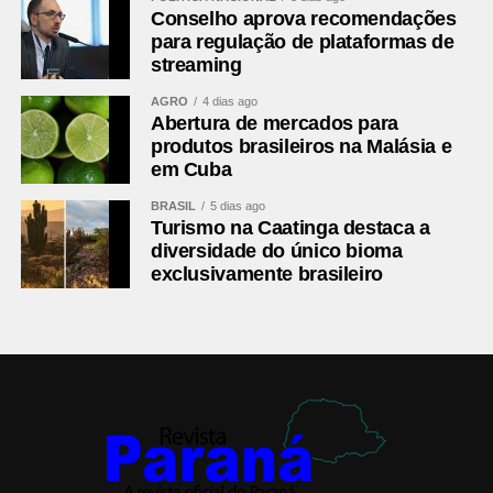
Conselho Fiscal
Conselho aprova recomendações
Margarida Maria Singer – São José dos Pinhais –
para regulação de plataformas de
presidente
streaming
Marco Antônio Baldão – Tunas do Paraná – membro ­­­­­­­
AGRO
4 dias ago
Jose Altair Moreira – Tijucas do Sul – membro
Abertura de mercados para
produtos brasileiros na Malásia e
Suplentes
em Cuba
1º Rilton Boza – Campo Magro
2º Antônio Adamir Digner (Mostarda) – Contenda
BRASIL
5 dias ago
Turismo na Caatinga destaca a
diversidade do único bioma
Secretário-executivo
exclusivamente brasileiro
Neco Prado
Comentários Facebook