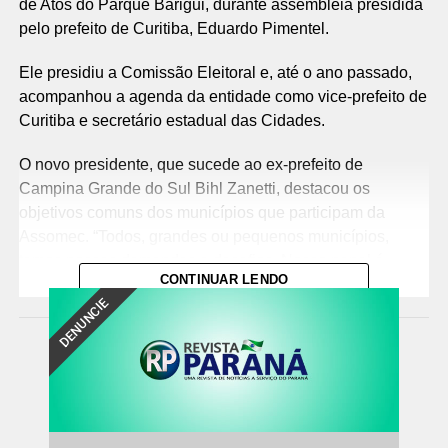
de Atos do Parque Barigui, durante assembleia presidida
pelo prefeito de Curitiba, Eduardo Pimentel.
Ele presidiu a Comissão Eleitoral e, até o ano passado,
acompanhou a agenda da entidade como vice-prefeito de
Curitiba e secretário estadual das Cidades.
O novo presidente, que sucede ao ex-prefeito de
Campina Grande do Sul Bihl Zanetti, destacou os
objetivos comuns dos municípios que participam da
Assomec. “Todos, grandes ou pequenos municípios,
temos nossas demandas e desafios. Nosso papel é
CONTINUAR LENDO
avançar na construção de políticas públicas comuns e
DENUNCIE
solucionar conflitos”, disse.
Integração na prática
Na Prefeitura de Curitiba, há exemplos dessas políticas.
Na área da Segurança Alimentar foram abertas 15
unidades do programa Armazém da Família em Almirante