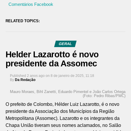
Comentários Facebook
RELATED TOPICS:
GERAL
Helder Lazarotto é novo
presidente da Assomec
Published
2 anos ago
on
8 de janeiro de 2025, 11:18
By
Da Redação
Mauro Moraes, Bihl Zanetti, Eduardo Pimentel e João Carlos Ortega
(Foto: Pedro Ribas/PMC)
O prefeito de Colombo, Hélder Luiz Lazarotto, é o novo
presidente da Associação dos Municípios da Região
Metropolitana (Assomec). Lazarotto e os integrantes da
Chapa União tiveram seus nomes aclamados, no Salão