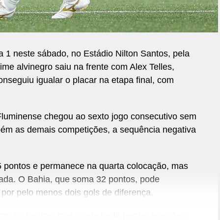
 1 neste sábado, no Estádio Nilton Santos, pela
me alvinegro saiu na frente com Alex Telles,
onseguiu igualar o placar na etapa final, com
o Fluminense chegou ao sexto jogo consecutivo sem
bém as demais competições, a sequência negativa
 pontos e permanece na quarta colocação, mas
odada. O Bahia, que soma 32 pontos, pode
 por pelo menos dois gols de diferença.
com 30 pontos, mas ainda pode perder posições