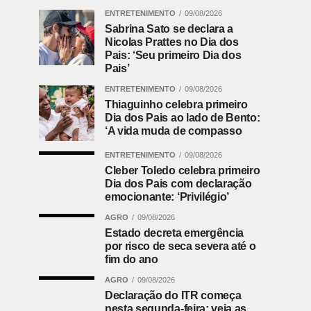
ENTRETENIMENTO
09/08/2026
Sabrina Sato se declara a
Nicolas Prattes no Dia dos
Pais: ‘Seu primeiro Dia dos
Pais’
ENTRETENIMENTO
09/08/2026
Thiaguinho celebra primeiro
Dia dos Pais ao lado de Bento:
‘A vida muda de compasso
ENTRETENIMENTO
09/08/2026
Cleber Toledo celebra primeiro
Dia dos Pais com declaração
emocionante: ‘Privilégio’
AGRO
09/08/2026
Estado decreta emergência
por risco de seca severa até o
fim do ano
AGRO
09/08/2026
Declaração do ITR começa
nesta segunda-feira; veja as