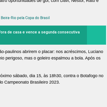
uatro oportunidades de gol, com Davi, Nestor, Rato e
 Beira-Rio pela Copa do Brasil
fora de casa e vence a segunda consecutiva
são-paulinos abrirem o placar: nos acréscimos, Luciano
o perigoso, mas o goleiro espalmou a bola. Após os
róximo sábado, dia 15, às 18h30, contra o Botafogo no
 do Campeonato Brasileiro 2023.