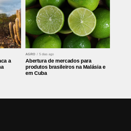
AGRO
5 dias ago
aca a
Abertura de mercados para
ma
produtos brasileiros na Malásia e
em Cuba