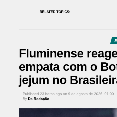
RELATED TOPICS:
E
Fluminense reag
empata com o Bot
jejum no Brasilei
Published
23 horas ago
on
9 de agosto de 2026, 01:00
By
Da Redação