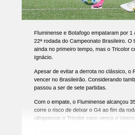
Fluminense e Botafogo empataram por 1 a
22ª rodada do Campeonato Brasileiro. O ti
ainda no primeiro tempo, mas o Tricolor c
Ignácio.
Apesar de evitar a derrota no clássico, 
vencer no Brasileirão. Considerando tam
passou a ser de sete partidas.
Com o empate, o Fluminense alcançou 35
corre o risco de deixar o G4 ao fim da r
ultrapassar o Tricolor caso vença o Vasco
O Botafogo continua na sétima posição, 