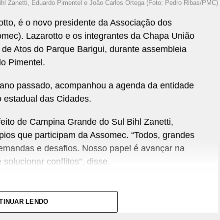
hl Zanetti, Eduardo Pimentel e João Carlos Ortega (Foto: Pedro Ribas/PMC)
otto, é o novo presidente da Associação dos
omec). Lazarotto e os integrantes da Chapa União
de Atos do Parque Barigui, durante assembleia
do Pimentel.
é o ano passado, acompanhou a agenda da entidade
io estadual das Cidades.
eito de Campina Grande do Sul Bihl Zanetti,
pios que participam da Assomec. “Todos, grandes
emandas e desafios. Nosso papel é avançar na
solucionar conflitos”, disse.
TINUAR LENDO
essas políticas. Na área da Segurança Alimentar