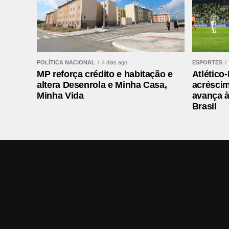
Assim, é possível percorrer uma distânci
Colombo, passando por Curitiba e paga
foram retomadas linhas como Colombo/CI
Barreirinha/São José e Roça Grande/Esta
POLÍTICA NACIONAL
4 dias ago
ESPORTES
Assomec
MP reforça crédito e habitação e
Atlético
altera Desenrola e Minha Casa,
acréscim
Em atividade desde a década de 1970, a
Minha Vida
avança à
Metropolitana de Curitiba. São eles Adri
Brasil
Araucária, Balsa Nova, Bocaiúva do Sul
Campo Largo, Campo Magro, Cerro Azul, 
Fazenda Rio Grande, Itaperuçu, Lapa, Man
Rio Branco do Sul, Rio Negro, São José d
do Paraná. Aí moram cerca de 3,6 milhõe
população paranaense.
Leia mais:
Internautas acusam Galvão Bu
o que é isso?