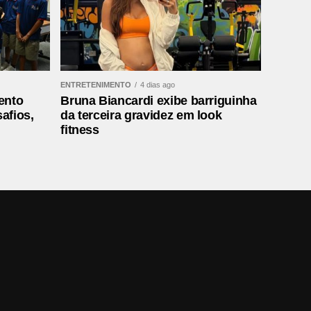
ENTRETENIMENTO
4 dias ago
ento
Bruna Biancardi exibe barriguinha
afios,
da terceira gravidez em look
fitness