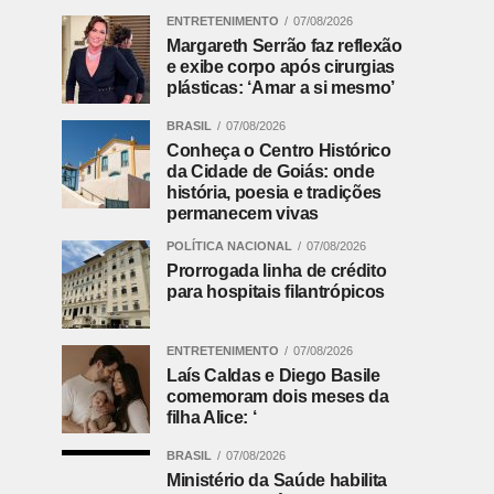
ENTRETENIMENTO
07/08/2026
Margareth Serrão faz reflexão
e exibe corpo após cirurgias
plásticas: ‘Amar a si mesmo’
BRASIL
07/08/2026
Conheça o Centro Histórico
da Cidade de Goiás: onde
história, poesia e tradições
permanecem vivas
POLÍTICA NACIONAL
07/08/2026
Prorrogada linha de crédito
para hospitais filantrópicos
ENTRETENIMENTO
07/08/2026
Laís Caldas e Diego Basile
comemoram dois meses da
filha Alice: ‘
BRASIL
07/08/2026
Ministério da Saúde habilita