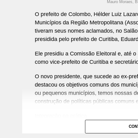
Mauro Moraes, Bi
O prefeito de Colombo, Hélder Luiz Lazar
Municípios da Região Metropolitana (Ass
tiveram seus nomes aclamados, no Salão 
presidida pelo prefeito de Curitiba, Eduar
Ele presidiu a Comissão Eleitoral e, at
como vice-prefeito de Curitiba e secretár
O novo presidente, que sucede ao ex-pref
destacou os objetivos comuns dos municí
ou pequenos municípios, temos nossas d
construção de políticas públicas comuns e 
Integração na prática
CON
Na Prefeitura de Curitiba, há exemplos d