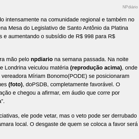
NPdiário
indo intensamente na comunidade regional e também no
ena Mesa do Legislativo de Santo Antônio da Platina
s e aumentando o subsídio de R$ 998 para R$
ira mão pelo
npdiario
na semana passada. Na noite
de Londrina veiculou matéria
(reprodução acima)
, onde
 a vereadora Míriam Bonomo(PODE) se posicionaram
ques
(foto)
, doPSDB, completamente favorável. O
ação e chegou a afirmar, em áudio que corre por
”.
iativas, ele pode vetar, mas o veto pode ser derrubado
âmara local. O desgaste de quem se coloca a favor será