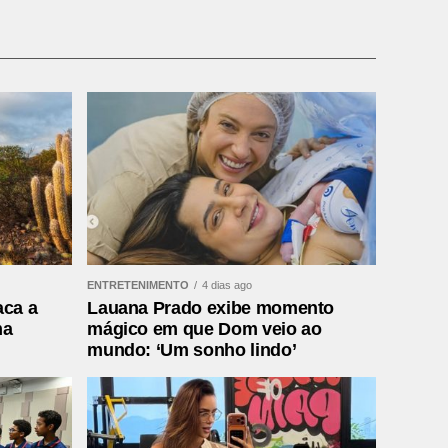
ENTRETENIMENTO
4 dias ago
aca a
Lauana Prado exibe momento
ma
mágico em que Dom veio ao
mundo: ‘Um sonho lindo’