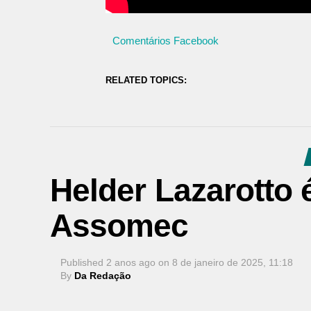
Comentários Facebook
RELATED TOPICS:
Helder Lazarotto 
Assomec
Published
2 anos ago
on
8 de janeiro de 2025, 11:18
By
Da Redação