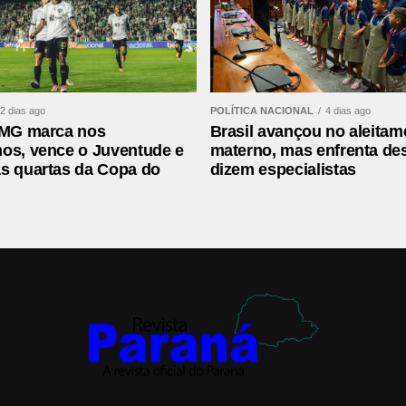
a de 43 quilômetros entre Fazenda Rio Grande a
ndo apenas uma passagem (R$ 6). Desde 2017,
C, Pinhais/Rui Barbosa, Caiuá/Cachoeira,
ção Solar.
2 dias ago
POLÍTICA NACIONAL
4 dias ago
-MG marca nos
Brasil avançou no aleitam
os, vence o Juventude e
materno, mas enfrenta des
 Assomec reúne os 29 municípios da Região
s quartas da Copa do
dizem especialistas
anópolis, Agudos do Sul, Almirante Tamandaré,
, Campina Grande do Sul, Campo do Tenente,
Colombo, Contenda, Curitiba, Doutor Ulysses,
dirituba, Piên, Pinhais, Piraquara, Quatro Barras,
os Pinhais, Quitandinha, Tijucas do Sul e Tunas
s de pessoas, o que representa perto de 40% da
eno de “mansplaining”, mas você sabe