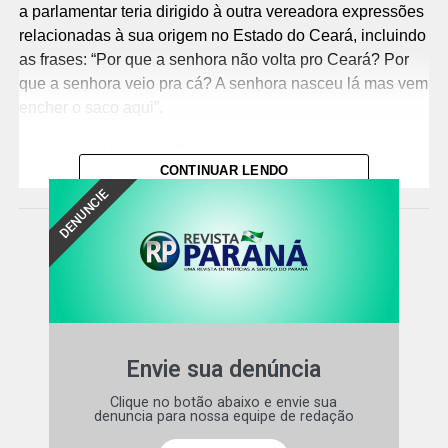
a parlamentar teria dirigido à outra vereadora expressões
relacionadas à sua origem no Estado do Ceará, incluindo
as frases: “Por que a senhora não volta pro Ceará? Por
que a senhora veio pra cá? A senhora nasceu lá mas vem
encher o saco aqui”.
Segundo o Ministério Público, as manifestações teriam
CONTINUAR LENDO
sido proferidas com a intenção de ofender e humilhar a
DENUNCIE
vítima, além de menosprezar e discriminar, de forma mais
ampla, pessoas de origem cearense, configurando, em
tese, discriminação por procedência nacional.
Responsabilização criminal e indenizaçã
o – Na
denúncia, o MPPR requer, além da responsabilização
criminal, a fixação de valor mínimo de indenização à
vítima pelos danos causados, inclusive morais, no
Envie sua denúncia
montante correspondente a 20 salários mínimos,
Clique no botão abaixo e envie sua
atualmente equivalente a R$ 32.420,00, a ser atualizado
denuncia para nossa equipe de redação
pelos índices oficiais.