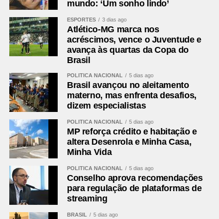
mundo: ‘Um sonho lindo’
ESPORTES
3 dias ago
Atlético-MG marca nos
acréscimos, vence o Juventude e
avança às quartas da Copa do
Brasil
POLÍTICA NACIONAL
5 dias ago
Brasil avançou no aleitamento
materno, mas enfrenta desafios,
dizem especialistas
POLÍTICA NACIONAL
5 dias ago
MP reforça crédito e habitação e
altera Desenrola e Minha Casa,
Minha Vida
POLÍTICA NACIONAL
5 dias ago
Conselho aprova recomendações
para regulação de plataformas de
streaming
BRASIL
5 dias ago