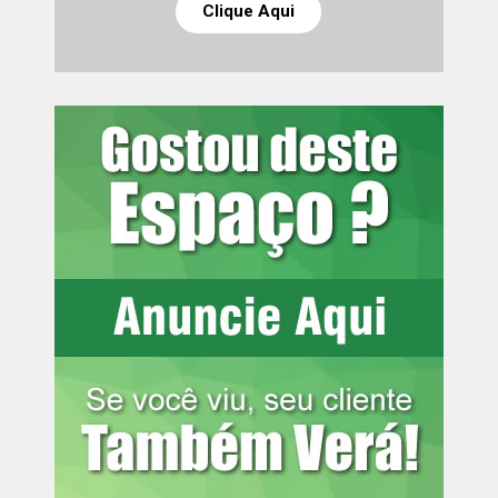
Clique Aqui
Leia mais:
Paraná envia mais de 190
toneladas de donativos para o Rio
Grande do Sul
Também foi requerido o arbitramento de indenização por
dano moral coletivo no valor correspondente a 40 salários
mínimos, no momento equivalente a R$ 64.840,00, em
razão de ofensa a valores fundamentais relacionados à
igualdade, à dignidade da pessoa humana e ao combate
à discriminação. O MPPR solicita que, se deferido, o
valor seja destinado ao Fundo Estadual de Políticas de
Promoção da Igualdade Racial e utilizado para
financiamento de políticas públicas voltadas à promoção
da igualdade racial no Paraná.
Informações para a imprensa:
Assessoria de Comunicação
[email protected]