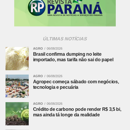
Atualmente, o bairro reúne aproximadamente 20 mil
empresas, responsáveis por mais de 80 mil empregos
diretos e indiretos, de acordo com a Associação das
Empresas da CIC.
ÚLTIMAS NOTÍCIAS
Entre os investimentos mais expressivos estão os R$ 1,5
AGRO
06/08/2026
bilhão da Volvo em pesquisa e desenvolvimento até
Brasil confirma dumping no leite
2025; os R$ 200 milhões da Fiocruz na construção de
importado, mas tarifa não sai do papel
uma fábrica de vacinas; e outros R$ 200 milhões da
alemã Horsch, que pretende implantar uma unidade de
AGRO
06/08/2026
máquinas agrícolas na região.
Agropec começa sábado com negócios,
tecnologia e pecuária
Leia mais:
Sem ferimentos, mas com
os pés amarrados, homem é
AGRO
06/08/2026
encontrado morto em Curitiba
Crédito de carbono pode render R$ 3,5 bi,
mas ainda tá longe da realidade
Desafios do maior bairro de Curitiba