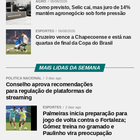
AGRO
06/08/2026
Apesar da relevância econômica e social, a CIC enfrenta
Como previsto, Selic cai, mas juro de 14%
desafios típicos de grandes centros urbanos. O bairro
mantém agronegócio sob forte pressão
aparece em segundo lugar no ranking de crimes contra o
patrimônio em 2025, com 2.545 ocorrências registradas
ESPORTES
06/08/2026
apenas no primeiro semestre, ficando atrás apenas do
Cruzeiro vence a Chapecoense e está nas
Centro.
quartas de final da Copa do Brasil
Além da questão da segurança, o trânsito intenso e as
demandas por urbanização acompanham o crescimento
acelerado da região.
MAIS LIDAS DA SEMANA
Comentários Facebook
POLÍTICA NACIONAL
3 dias ago
Conselho aprova recomendações
para regulação de plataformas de
streaming
ESPORTES
2 dias ago
Palmeiras inicia preparação para
jogo de volta contra o Fortaleza;
Gómez treina no gramado e
Paulinho vira preocupação