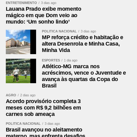
ENTRETENIMENTO
3 dias ago
Lauana Prado exibe momento
mágico em que Dom veio ao
mundo: ‘Um sonho lindo’
POLÍTICA NACIONAL
3 dias ago
MP reforça crédito e habitação e
altera Desenrola e Minha Casa,
Minha Vida
ESPORTES
1 dia ago
Atlético-MG marca nos
acréscimos, vence o Juventude e
avança às quartas da Copa do
Brasil
AGRO
2 dias ago
Acordo provisório completa 3
meses com R$ 9,2 bilhões em
carnes sob ameaça
POLÍTICA NACIONAL
3 dias ago
Brasil avançou no aleitamento
materno, mas enfrenta desafios,