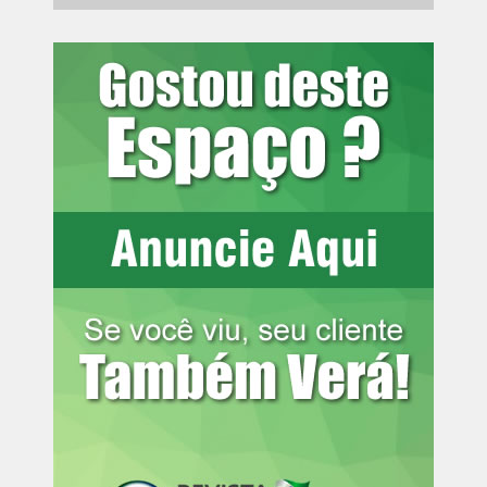
Leia mais:
Clubes Recreativos e
academias entram na Justiça para
pedir reabertura em Curitiba
Na outra ponta, bairros como Riviera, Lamenha Pequena
e Cascatinha mal chegam a somar 10 mil moradores.
Boom de investimentos após a pandemia
Desde 2022, a CIC tem atraído grandes investimentos em
diferentes setores. Estima-se que cerca de R$ 2 bilhões
já tenham sido confirmados em projetos industriais para
os próximos três anos
A região também foi a mais procurada da cidade para
abertura de empresas no primeiro semestre de 2022.
Segundo a prfeitura, 2.761 novos negócios se instalaram
ali, número maior que o registrado no Centro e no Sítio
Cercado.