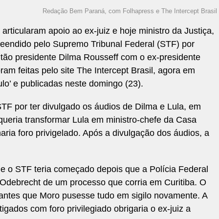
Redação Bem Paraná, com Folhapress e The Intercept Brasil
rticularam apoio ao ex-juiz e hoje ministro da Justiça,
preendido pelo Supremo Tribunal Federal (STF) por
tão presidente Dilma Rousseff com o ex-presidente
oram feitas pelo site The Intercept Brasil, agora em
ulo’ e publicadas neste domingo (23).
STF por ter divulgado os áudios de Dilma e Lula, em
ueria transformar Lula em ministro-chefe da Casa
aria foro privigelado. Após a divulgação dos áudios, a
e o STF teria começado depois que a Polícia Federal
Odebrecht de um processo que corria em Curitiba. O
a antes que Moro pusesse tudo em sigilo novamente. A
gados com foro privilegiado obrigaria o ex-juiz a