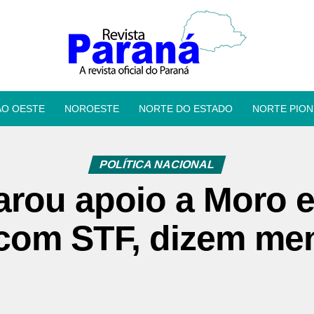
ÃO OESTE
NOROESTE
NORTE DO ESTADO
NORTE PION
POLÍTICA NACIONAL
larou apoio a Moro
 com STF, dizem me