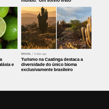
mundo: ‘Um sonho lindo’
BRASIL
6 dias ago
a
Turismo na Caatinga destaca a
lásia e
diversidade do único bioma
exclusivamente brasileiro