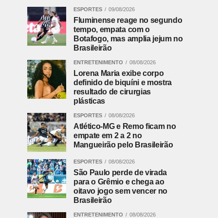
ESPORTES
09/08/2026
Fluminense reage no segundo
tempo, empata com o
Botafogo, mas amplia jejum no
Brasileirão
ENTRETENIMENTO
08/08/2026
Lorena Maria exibe corpo
definido de biquíni e mostra
resultado de cirurgias
plásticas
ESPORTES
08/08/2026
Atlético-MG e Remo ficam no
empate em 2 a 2 no
Mangueirão pelo Brasileirão
ESPORTES
08/08/2026
São Paulo perde de virada
para o Grêmio e chega ao
oitavo jogo sem vencer no
Brasileirão
ENTRETENIMENTO
08/08/2026