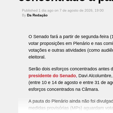
Published
1 dia ago
on
7 de agosto de 2026, 19:00
By
Da Redação
O Senado fará a partir de segunda-feira
votar proposições em Plenário e nas comi
votações e outras atividades (como audiê
eleitoral.
Serão dois esforços concentrados antes 
presidente do Senado
, Davi Alcolumbre
(entre 10 e 14 de agosto e entre 31 de a
esforços concentrados na Câmara
.
A pauta do Plenário ainda não foi divulg
medidas provisórias (MPs) aguardam vot