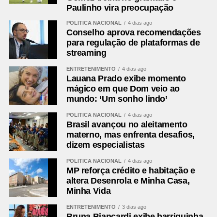
Paulinho vira preocupação
POLÍTICA NACIONAL
4 dias ago
Conselho aprova recomendações
para regulação de plataformas de
streaming
ENTRETENIMENTO
4 dias ago
Lauana Prado exibe momento
mágico em que Dom veio ao
mundo: ‘Um sonho lindo’
POLÍTICA NACIONAL
4 dias ago
Brasil avançou no aleitamento
materno, mas enfrenta desafios,
dizem especialistas
POLÍTICA NACIONAL
4 dias ago
MP reforça crédito e habitação e
altera Desenrola e Minha Casa,
Minha Vida
ENTRETENIMENTO
3 dias ago
Bruna Biancardi exibe barriguinha