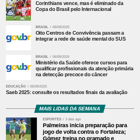
Corinthians vence, mas é eliminado da
Copa do Brasil pelo Internacional
Fonte:
Ministério Público PR
Comentários Facebook
BRASIL
06/08/2026
Oito Centros de Convivência passam a
integrar a rede de saúde mental do SUS
BRASIL
06/08/2026
Ministério da Saúde oferece cursos para
qualificar profissionais da atenção primária
na detecção precoce do câncer
EDUCAÇÃO
06/08/2026
Saeb 2025: consulte os resultados finais da avaliação
MAIS LIDAS DA SEMANA
ESPORTES
3 dias ago
Palmeiras inicia preparação para
jogo de volta contra o Fortaleza;
Gómez treina no gramado e