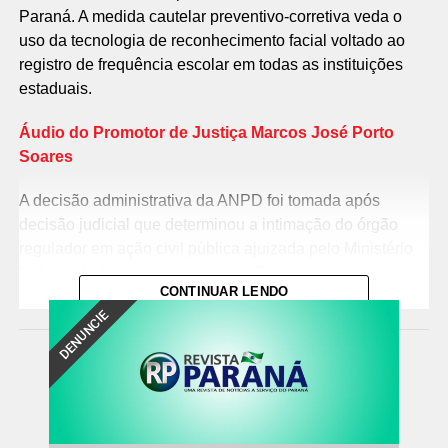
Paraná. A medida cautelar preventivo-corretiva veda o
uso da tecnologia de reconhecimento facial voltado ao
registro de frequência escolar em todas as instituições
estaduais.
Áudio do Promotor de Justiça Marcos José Porto
Soares
A decisão administrativa da ANPD foi tomada após
decisão judicial que determinou a intimação do órgão
regulador em ação civil pública ajuizada pelo Ministério
Público do Paraná na 1ª Vara da Fazenda Pública de
CONTINUAR LENDO
Campo Mourão com o objetivo de paralisar a coleta dos
DENUNCIE
dados biométricos de mais de um milhão de estudantes
no estado.
Andamento judicial
– Nos autos da ação civil pública
ajuizada pelo MPPR, que pede a remoção do ilícito e
indenização por danos morais coletivos, o Juízo da 1ª