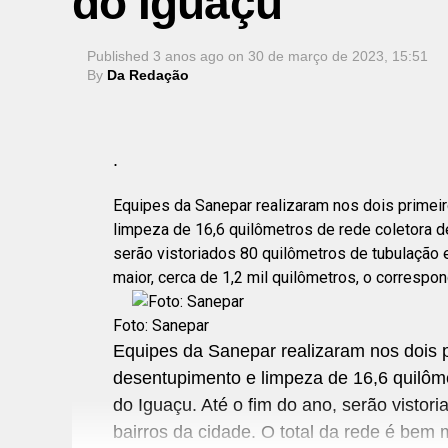
do Iguaçu
Published
3 anos ago
on
30 de março de 2023, 15:51
By
Da Redação
.
Equipes da Sanepar realizaram nos dois primei
limpeza de 16,6 quilômetros de rede coletora d
serão vistoriados 80 quilômetros de tubulação 
maior, cerca de 1,2 mil quilômetros, o correspon
Foto: Sanepar
Equipes da Sanepar realizaram nos dois 
desentupimento e limpeza de 16,6 quilôme
do Iguaçu. Até o fim do ano, serão vistor
bairros da cidade. O total da rede é bem 