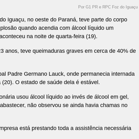
Por G1 PR e RPC Foz do Iguaçu
do Iguaçu, no oeste do Paraná, teve parte do corpo
xplosão quando acendia com álcool líquido um
conteceu na noite de quarta-feira (19).
23 anos, teve queimaduras graves em cerca de 40% de
cipal Padre Germano Lauck, onde permanecia internada
a (20). O estado de saúde dela é estável.
onária usou álcool líquido ao invés de álcool em gel,
abastecer, não observou se ainda havia chamas no
mpresa está prestando toda a assistência necessária