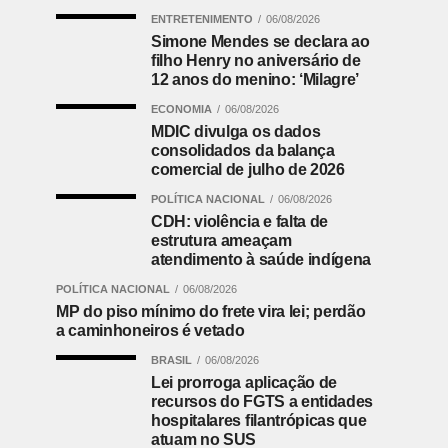
ENTRETENIMENTO
06/08/2026
Simone Mendes se declara ao
filho Henry no aniversário de
12 anos do menino: ‘Milagre’
ECONOMIA
06/08/2026
MDIC divulga os dados
consolidados da balança
comercial de julho de 2026
POLÍTICA NACIONAL
06/08/2026
CDH: violência e falta de
estrutura ameaçam
atendimento à saúde indígena
POLÍTICA NACIONAL
06/08/2026
MP do piso mínimo do frete vira lei; perdão
a caminhoneiros é vetado
BRASIL
06/08/2026
Lei prorroga aplicação de
recursos do FGTS a entidades
hospitalares filantrópicas que
atuam no SUS