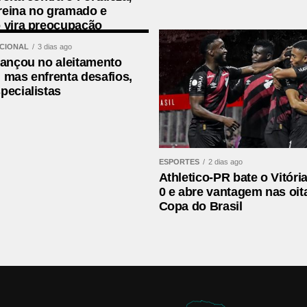
os e outros resíduos que trazem prejuízo ao bom
reina no gramado e
 vira preocupação
ACIONAL
3 dias ago
, além de danificar e entupir a rede, e provocar
vançou no aleitamento
 mas enfrenta desafios,
 o meio ambiente. Resíduos como gordura, por
pecialistas
represando e fechando a tubulação. Por isso, a
a de gordura para dar o destino correto a esse
ESPORTES
2 dias ago
Athletico-PR bate o Vitória
0 e abre vantagem nas oit
Copa do Brasil