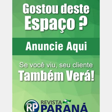
Leia mais:
Nova orla: estruturas
marítimas melhoram a qualidade da
água em Matinhos
A decisão judicial ressaltou que a controvérsia
transcende o interesse local ao envolver garantias
fundamentais da era digital e diretrizes nacionais de
educação, determinando a oitiva prévia da ANPD, do
Ministério da Educação e do Fundo Nacional de
Desenvolvimento da Educação antes da apreciação das
medidas liminares.
A ação do MPPR embasa projeto de lei apresentado no
Congresso Nacional e é mencionada por vários veículos
da imprensa internacional.
Processo 0004208-55.2025.8.16.0058
Matéria anterior: