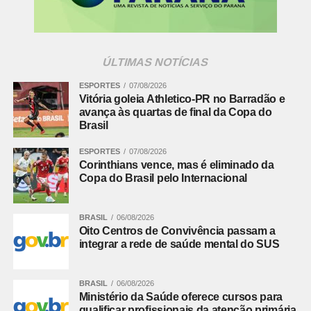
28/04/2025 – Promotoria de Justiça em Campo Mourão
ajuíza ação civil por violação à Lei Geral de Proteção de
Dados na coleta de biometria facial de alunos de escolas
ÚLTIMAS NOTÍCIAS
públicas
ESPORTES
07/08/2026
Informações para a imprensa:
Vitória goleia Athletico-PR no Barradão e
Assessoria de Comunicação
avança às quartas de final da Copa do
Brasil
[email protected]
(41) 3250-4249
ESPORTES
07/08/2026
Corinthians vence, mas é eliminado da
Fonte:
Ministério Público PR
Copa do Brasil pelo Internacional
Comentários Facebook
BRASIL
06/08/2026
Oito Centros de Convivência passam a
integrar a rede de saúde mental do SUS
BRASIL
06/08/2026
Ministério da Saúde oferece cursos para
qualificar profissionais da atenção primária