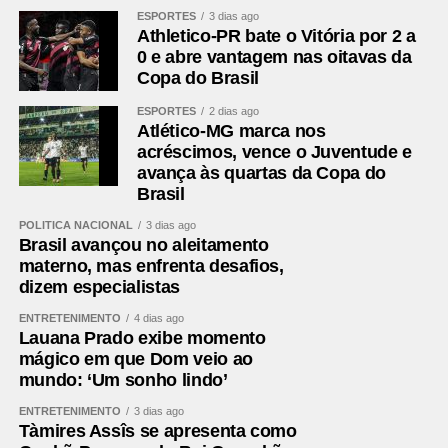
ESPORTES
3 dias ago
Athletico-PR bate o Vitória por 2 a
0 e abre vantagem nas oitavas da
Copa do Brasil
ESPORTES
2 dias ago
Atlético-MG marca nos
acréscimos, vence o Juventude e
avança às quartas da Copa do
Brasil
POLÍTICA NACIONAL
3 dias ago
Brasil avançou no aleitamento
materno, mas enfrenta desafios,
dizem especialistas
ENTRETENIMENTO
4 dias ago
Lauana Prado exibe momento
mágico em que Dom veio ao
mundo: ‘Um sonho lindo’
ENTRETENIMENTO
3 dias ago
Tàmires Assîs se apresenta como