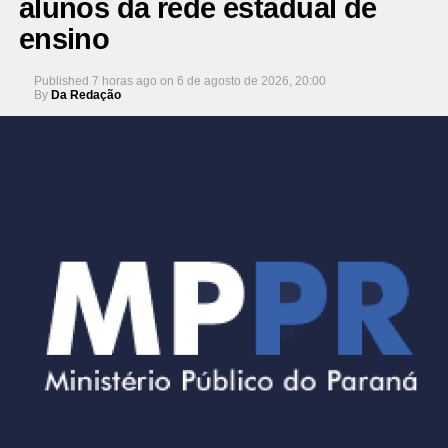
alunos da rede estadual de
ensino
Published
7 horas ago
on
6 de agosto de 2026, 20:00
By
Da Redação