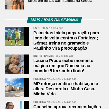
fotos em férias com família na Grécia
MAIS LIDAS DA SEMANA
ESPORTES
4 dias ago
Palmeiras inicia preparação para
jogo de volta contra o Fortaleza;
Gómez treina no gramado e
Paulinho vira preocupação
ENTRETENIMENTO
5 dias ago
Lauana Prado exibe momento
mágico em que Dom veio ao
mundo: ‘Um sonho lindo’
POLÍTICA NACIONAL
5 dias ago
MP reforça crédito e habitação e
altera Desenrola e Minha Casa,
Minha Vida
POLÍTICA NACIONAL
5 dias ago
Conselho aprova recomendações