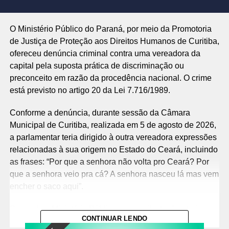
O Ministério Público do Paraná, por meio da Promotoria
de Justiça de Proteção aos Direitos Humanos de Curitiba,
ofereceu denúncia criminal contra uma vereadora da
capital pela suposta prática de discriminação ou
preconceito em razão da procedência nacional. O crime
está previsto no artigo 20 da Lei 7.716/1989.
Conforme a denúncia, durante sessão da Câmara
Municipal de Curitiba, realizada em 5 de agosto de 2026,
a parlamentar teria dirigido à outra vereadora expressões
relacionadas à sua origem no Estado do Ceará, incluindo
as frases: “Por que a senhora não volta pro Ceará? Por
que a senhora veio pra cá? A senhora nasceu lá mas vem
encher o saco aqui”.
Segundo o Ministério Público, as manifestações teriam
CONTINUAR LENDO
sido proferidas com a intenção de ofender e humilhar a