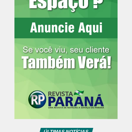
razão de ofensa a valores fundamentais relacionados à
igualdade, à dignidade da pessoa humana e ao combate
à discriminação. O MPPR solicita que, se deferido, o
valor seja destinado ao Fundo Estadual de Políticas de
Promoção da Igualdade Racial e utilizado para
financiamento de políticas públicas voltadas à promoção
da igualdade racial no Paraná.
Informações para a imprensa:
Assessoria de Comunicação
[email protected]
(41) 3250-4226
Fonte:
Ministério Público PR
Comentários Facebook
ÚLTIMAS NOTÍCIAS