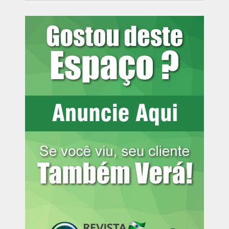
A outras medidas que ainda estão pendentes de análise
no Senado vencem em setembro e outubro e destinam
créditos extraordinários para apoiar famílias atingidas por
eventos climáticos extremos em Minas Gerais (
MP
1.361/2026
) e em Pernambuco e na Paraíba (
MP
1.364/2026
), além de ações de combate a incêndios
florestais (
MP 1.367/2026
).
As MPs que liberam créditos extraordinários em
situações de urgência permitem o uso dos recursos de
imediato. Ainda assim, o Congresso Nacional deve
analisar cada medida provisória no máximo em 120 dias.
Se aprovada, ela se converte em lei, o que mantém o
valor disponível ao Poder Executivo durante o ano. Caso
contrário, o governo federal dispõe dos valores apenas
durante o tempo de vigência da medida provisória.
Leia mais:
Sessão especial