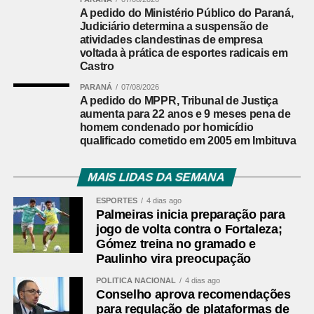
Acesso à Atividade Física pelo SUS para prevenir e
A pedido do Ministério Público do Paraná,
controlar o câncer.
Judiciário determina a suspensão de
atividades clandestinas de empresa
voltada à prática de esportes radicais em
Ainda na quarta, às 10h, a Comissão de Ciência e
Castro
Tecnologia (CCT) analisa pauta com 56 itens. Entre eles,
PARANÁ
07/08/2026
estão projetos de decreto legislativo que tratam de
A pedido do MPPR, Tribunal de Justiça
concessão e renovação de outorga para emissoras de
aumenta para 22 anos e 9 meses pena de
rádio. Também pode ser votado o
PL 3.844/2025
, que
homem condenado por homicídio
inclui a cidadania digital entre os eixos da Política
qualificado cometido em 2005 em Imbituva
Nacional de Educação Digital (Pned). O texto traz, entre
as ações previstas, o estímulo à educação midiática no
MAIS LIDAS DA SEMANA
ambiente de ensino, a orientação das famílias sobre
ESPORTES
4 dias ago
consumo tecnológico e a ampliação de parcerias entre o
Palmeiras inicia preparação para
governo e empresas privadas na área digital.
jogo de volta contra o Fortaleza;
Gómez treina no gramado e
Audiências públicas
Paulinho vira preocupação
POLÍTICA NACIONAL
4 dias ago
Nas comissões, além das reuniões deliberativas, estão
Conselho aprova recomendações
marcadas as seguintes audiências públicas para a
para regulação de plataformas de