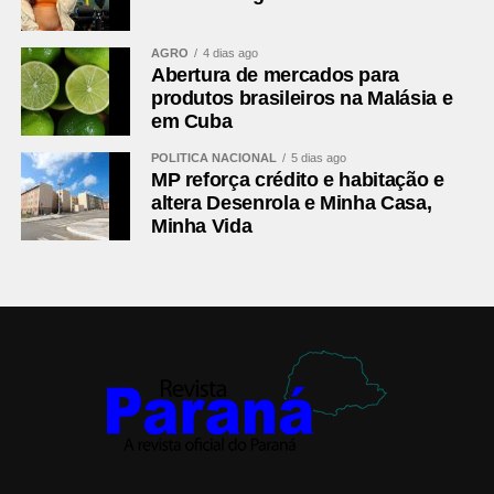
(Walace) e Renato Kayzer (Fabri)
Técnico
Jair Ventura
AGRO
4 dias ago
Abertura de mercados para
Athletico-PR
Santos; Gilberto (Dudu), Benavídez, Aguirre,
produtos brasileiros na Malásia e
Arthur Dias e Léo Derik (João Cruz); Luiz
em Cuba
Gustavo (Zapelli) e Jadson (Renan
POLÍTICA NACIONAL
5 dias ago
Peixoto); Leozinho (Kerwin Vargas),
MP reforça crédito e habitação e
Mendoza e Viveros
altera Desenrola e Minha Casa,
Técnico
Odair Hellmann
Minha Vida
Fonte:
Esportes
Comentários Facebook