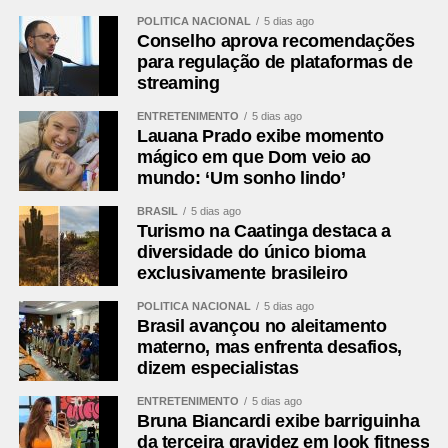
Local
Barradão, Salvador (BA)
POLÍTICA NACIONAL
5 dias ago
Data
6 de agosto de 2026, quinta-feira
Conselho aprova recomendações
para regulação de plataformas de
Horário
20h (de Brasília)
streaming
Cartões
Vitória: Caique, Tarzia e Renê; Athletico-PR:
ENTRETENIMENTO
5 dias ago
amarelos
Juan Aguirre, Arthur Dias e Mendoza
Lauana Prado exibe momento
Cartões
Nenhum
mágico em que Dom veio ao
vermelhos
mundo: ‘Um sonho lindo’
Árbitro
Braulio da Silva Machado (SC)
BRASIL
5 dias ago
Turismo na Caatinga destaca a
Assistentes
Gizeli Casaril (SC) e Alex dos Santos (SC)
diversidade do único bioma
VAR
Emerson de Almeida Ferreira (MG)
exclusivamente brasileiro
Gols
Renê, aos 10 minutos do 1º tempo; Erick,
POLÍTICA NACIONAL
5 dias ago
aos 49 minutos do 1º tempo; Renê, aos 15
Brasil avançou no aleitamento
minutos do 2º tempo; Marinho, aos 47
materno, mas enfrenta desafios,
dizem especialistas
minutos do 2º tempo — todos pelo Vitória
Vitória
Lucas Arcanjo; Brítez, Cacá, Luan Candido e
ENTRETENIMENTO
5 dias ago
Bruna Biancardi exibe barriguinha
Ramón; Caique (Zé Vitor), Baralhas e
da terceira gravidez em look fitness
Matheuzinho (Marinho); Erick (Tarzia), Renê