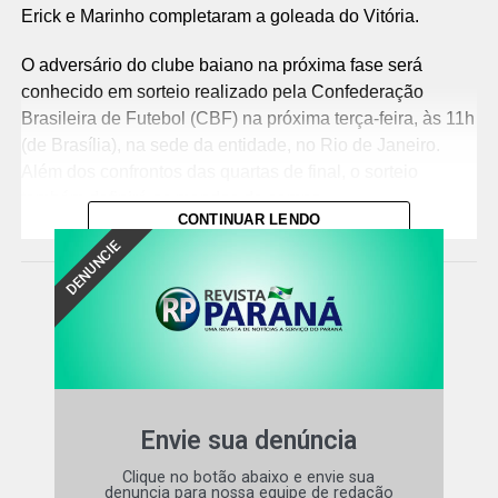
Erick e Marinho completaram a goleada do Vitória.
O adversário do clube baiano na próxima fase será
conhecido em sorteio realizado pela Confederação
Brasileira de Futebol (CBF) na próxima terça-feira, às 11h
(de Brasília), na sede da entidade, no Rio de Janeiro.
Além dos confrontos das quartas de final, o sorteio
também definirá os mandos de campo.
CONTINUAR LENDO
O jogo
DENUNCIE
O Vitória precisou de apenas dez minutos para abrir o
placar. Baralhas recebeu a bola próximo à meia-lua e
finalizou colocado. O goleiro Santos não conseguiu
segurar a defesa e espalmou a bola para o meio da área.
Renê aproveitou o rebote e empurrou para as redes.
Envie sua denúncia
O Athletico-PR tentou responder aos 15 minutos.
Clique no botão abaixo e envie sua
Mendoza acionou Viveros, que avançou pela esquerda e
denuncia para nossa equipe de redação