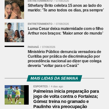
ENTRETENIMENTO
07/08/2026
Sthefany Brito celebra 15 anos ao lado do
marcou o quarto gol. Aos 47 minutos dos acréscimos,
marido: ‘Te amo todos os dias, pra sempre’
Fabri avançou pela direita, chegou à linha de fundo e
tocou para o meio da área. Marinho apareceu bem
posicionado e finalizou para confirmar a goleada e a
ENTRETENIMENTO
07/08/2026
Luma Cesar deixa maternidade com o filho
classificação do time baiano às quartas de final.
Arthur nos braços: ‘Maior amor do mundo’
Athletico-PR bate o Vitória por 2 a 0 e abre vantagem
nas oitavas da Copa do Brasil
PARANÁ
07/08/2026
Ministério Público denuncia vereadora de
Curitiba por prática de discriminação por
Leia mais:
Cruzeiro enfrenta o
procedência nacional ao dizer que colega
Internacional pelo Campeonato
deveria “voltar para o Ceará”
Brasileiro
MAIS LIDAS DA SEMANA
FICHA
TÉCNICA
ESPORTES
4 dias ago
Palmeiras inicia preparação para
Partida
Vitória 4 x 0 Athletico-PR
jogo de volta contra o Fortaleza;
Gómez treina no gramado e
Competição
Copa do Brasil — oitavas de final
Paulinho vira preocupação