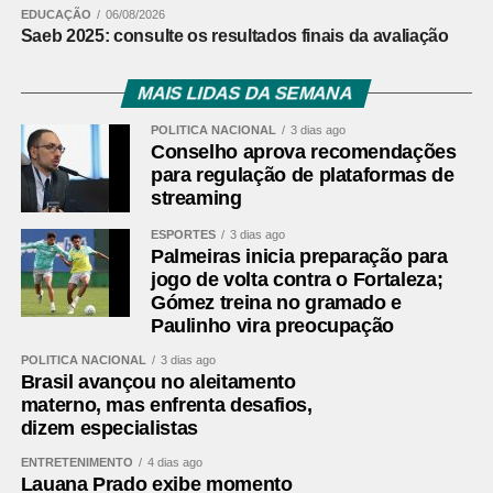
EDUCAÇÃO
06/08/2026
Saeb 2025: consulte os resultados finais da avaliação
MAIS LIDAS DA SEMANA
POLÍTICA NACIONAL
3 dias ago
Conselho aprova recomendações
para regulação de plataformas de
streaming
ESPORTES
3 dias ago
Palmeiras inicia preparação para
jogo de volta contra o Fortaleza;
Gómez treina no gramado e
Paulinho vira preocupação
POLÍTICA NACIONAL
3 dias ago
Brasil avançou no aleitamento
materno, mas enfrenta desafios,
dizem especialistas
ENTRETENIMENTO
4 dias ago
Lauana Prado exibe momento