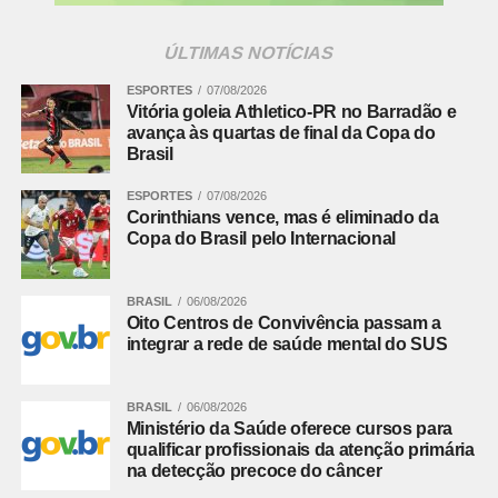
ajuíza ação civil por violação à Lei Geral de Proteção de
Dados na coleta de biometria facial de alunos de escolas
ÚLTIMAS NOTÍCIAS
públicas
ESPORTES
07/08/2026
Informações para a imprensa:
Vitória goleia Athletico-PR no Barradão e
Assessoria de Comunicação
avança às quartas de final da Copa do
Brasil
[email protected]
(41) 3250-4249
ESPORTES
07/08/2026
Corinthians vence, mas é eliminado da
Fonte:
Ministério Público PR
Copa do Brasil pelo Internacional
Comentários Facebook
BRASIL
06/08/2026
Oito Centros de Convivência passam a
integrar a rede de saúde mental do SUS
BRASIL
06/08/2026
Ministério da Saúde oferece cursos para
qualificar profissionais da atenção primária
na detecção precoce do câncer