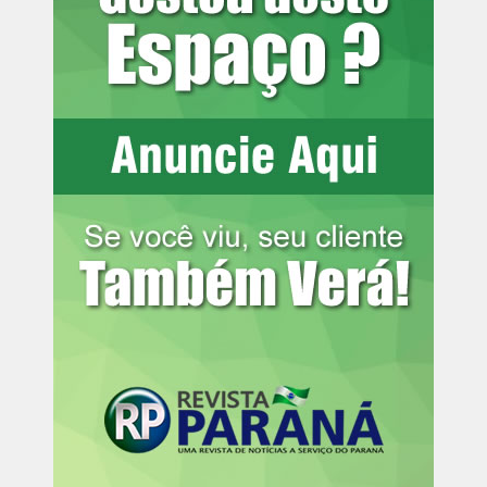
toneladas de drogas e 86 armas
A decisão judicial ressaltou que a controvérsia
transcende o interesse local ao envolver garantias
fundamentais da era digital e diretrizes nacionais de
educação, determinando a oitiva prévia da ANPD, do
Ministério da Educação e do Fundo Nacional de
Desenvolvimento da Educação antes da apreciação das
medidas liminares.
A ação do MPPR embasa projeto de lei apresentado no
Congresso Nacional e é mencionada por vários veículos
da imprensa internacional.
Processo 0004208-55.2025.8.16.0058
Matéria anterior:
28/04/2025 – Promotoria de Justiça em Campo Mourão