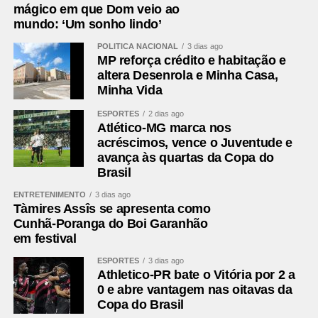
mágico em que Dom veio ao
mundo: ‘Um sonho lindo’
POLÍTICA NACIONAL
3 dias ago
MP reforça crédito e habitação e
altera Desenrola e Minha Casa,
Minha Vida
ESPORTES
2 dias ago
Atlético-MG marca nos
acréscimos, vence o Juventude e
avança às quartas da Copa do
Brasil
ENTRETENIMENTO
3 dias ago
Tàmires Assîs se apresenta como
Cunhã-Poranga do Boi Garanhão
em festival
ESPORTES
3 dias ago
Athletico-PR bate o Vitória por 2 a
0 e abre vantagem nas oitavas da
Copa do Brasil