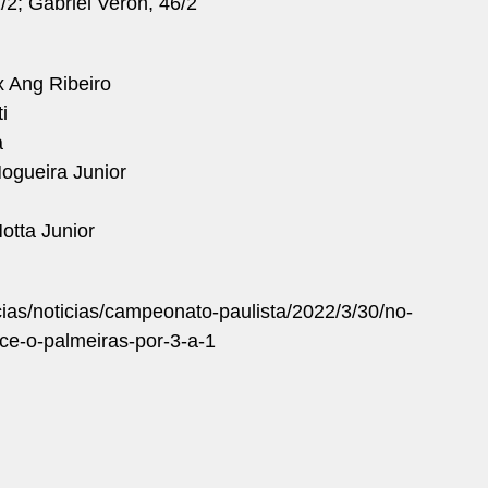
1/2; Gabriel Veron, 46/2
ex Ang Ribeiro
i
a
ogueira Junior
tta Junior
icias/noticias/campeonato-paulista/2022/3/30/no-
nce-o-palmeiras-por-3-a-1