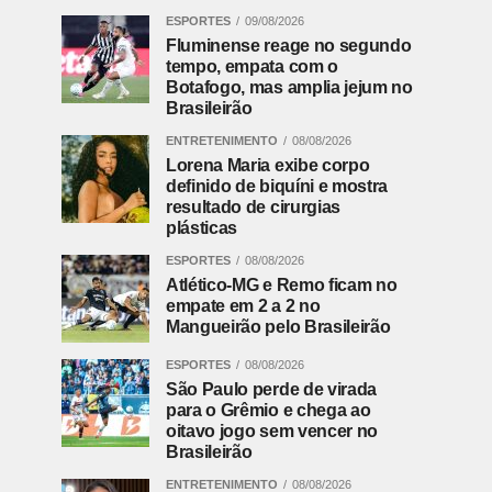
ESPORTES
09/08/2026
Fluminense reage no segundo
tempo, empata com o
Botafogo, mas amplia jejum no
Brasileirão
ENTRETENIMENTO
08/08/2026
Lorena Maria exibe corpo
definido de biquíni e mostra
resultado de cirurgias
plásticas
ESPORTES
08/08/2026
Atlético-MG e Remo ficam no
empate em 2 a 2 no
Mangueirão pelo Brasileirão
ESPORTES
08/08/2026
São Paulo perde de virada
para o Grêmio e chega ao
oitavo jogo sem vencer no
Brasileirão
ENTRETENIMENTO
08/08/2026