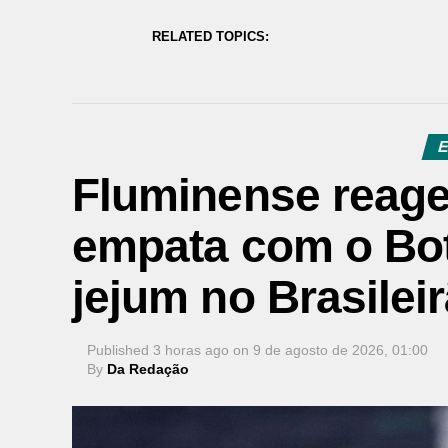
RELATED TOPICS:
E
Fluminense reag
empata com o Bot
jejum no Brasilei
Published
3 horas ago
on
9 de agosto de 2026, 01:00
By
Da Redação