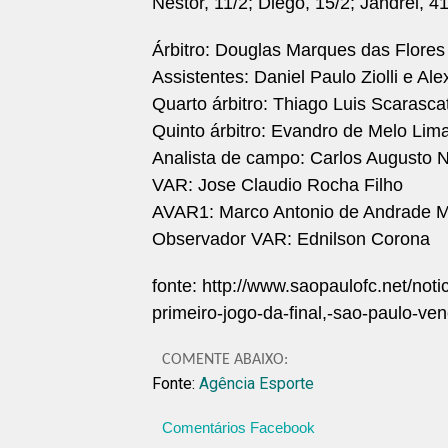
Nestor, 11/2; Diego, 15/2; Jandrei, 4
Árbitro: Douglas Marques das Flores
Assistentes: Daniel Paulo Ziolli e Al
Quarto árbitro: Thiago Luis Scarascat
Quinto árbitro: Evandro de Melo Lim
Analista de campo: Carlos Augusto N
VAR: Jose Claudio Rocha Filho
AVAR1: Marco Antonio de Andrade Mo
Observador VAR: Ednilson Corona
fonte: http://www.saopaulofc.net/not
primeiro-jogo-da-final,-sao-paulo-ve
COMENTE ABAIXO:
Fonte:
Agência Esporte
Comentários Facebook