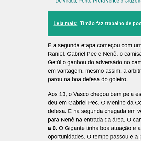
De virada, Ponte Preta vence o Cruzeir
Leia mais:
Timão faz trabalho de po
E a segunda etapa começou com uma
Raniel, Gabriel Pec e Nenê, o camisa
Getúlio ganhou do adversário no cam
em vantagem, mesmo assim, a arbitr
parou na boa defesa do goleiro.
Aos 13, o Vasco chegou bem pela es
deu em Gabriel Pec. O Menino da Col
defesa. E na segunda chegada em vel
para Nenê na entrada da área. O cam
a 0
. O Gigante tinha boa atuação e 
oportunidades. O tempo passou e a p