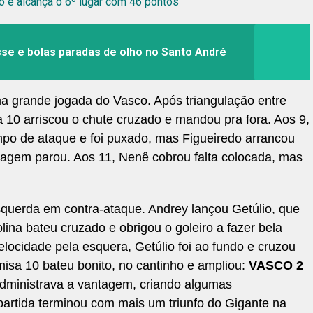
o e alcança o 6º lugar com 46 pontos
sse e bolas paradas de olho no Santo André
 grande jogada do Vasco. Após triangulação entre
 10 arriscou o chute cruzado e mandou pra fora. Aos 9,
po de ataque e foi puxado, mas Figueiredo arrancou
agem parou. Aos 11, Nenê cobrou falta colocada, mas
querda em contra-ataque. Andrey lançou Getúlio, que
ina bateu cruzado e obrigou o goleiro a fazer bela
ocidade pela esquera, Getúlio foi ao fundo e cruzou
isa 10 bateu bonito, no cantinho e ampliou:
VASCO 2
administrava a vantagem, criando algumas
artida terminou com mais um triunfo do Gigante na