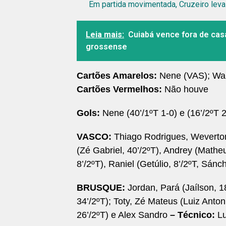
Em partida movimentada, Cruzeiro leva
Leia mais:
Cuiabá vence fora de casa
grossense
Cartões Amarelos:
Nene (VAS); Wall
Cartões Vermelhos:
Não houve
Gols:
Nene (40’/1ºT 1-0) e (16’/2ºT 2
VASCO:
Thiago Rodrigues, Weverton
(Zé Gabriel, 40’/2ºT), Andrey (Mathe
8’/2ºT), Raniel (Getúlio, 8’/2ºT, Sán
BRUSQUE:
Jordan, Pará (Jaílson, 1
34’/2ºT); Toty, Zé Mateus (Luiz Anton
26’/2ºT) e Alex Sandro
– Técnico:
Lu