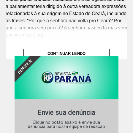
a parlamentar teria dirigido à outra vereadora expressões
relacionadas à sua origem no Estado do Ceará, incluindo
as frases: “Por que a senhora não volta pro Ceará? Por
que a senhora veio pra cá? A senhora nasceu lá mas vem
encher o saco aqui”.
Segundo o Ministério Público, as manifestações teriam
CONTINUAR LENDO
sido proferidas com a intenção de ofender e humilhar a
DENUNCIE
vítima, além de menosprezar e discriminar, de forma mais
ampla, pessoas de origem cearense, configurando, em
tese, discriminação por procedência nacional.
Responsabilização criminal e indenizaçã
o – Na
denúncia, o MPPR requer, além da responsabilização
criminal, a fixação de valor mínimo de indenização à
vítima pelos danos causados, inclusive morais, no
Envie sua denúncia
montante correspondente a 20 salários mínimos,
Clique no botão abaixo e envie sua
atualmente equivalente a R$ 32.420,00, a ser atualizado
denuncia para nossa equipe de redação
pelos índices oficiais.