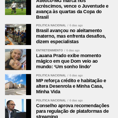
Atlético-MG marca nos
acréscimos, vence o Juventude e
avança às quartas da Copa do
Brasil
POLÍTICA NACIONAL
6 dias ago
Brasil avançou no aleitamento
materno, mas enfrenta desafios,
dizem especialistas
ENTRETENIMENTO
6 dias ago
Lauana Prado exibe momento
mágico em que Dom veio ao
mundo: ‘Um sonho lindo’
POLÍTICA NACIONAL
6 dias ago
MP reforça crédito e habitação e
altera Desenrola e Minha Casa,
Minha Vida
POLÍTICA NACIONAL
6 dias ago
Conselho aprova recomendações
para regulação de plataformas de
streaming