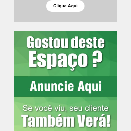
Clique Aqui
Leia mais:
Estado investe R$ 2,5
milhões em residencial com 160
apartamentos em Apucarana
Também foi requerido o arbitramento de indenização por
dano moral coletivo no valor correspondente a 40 salários
mínimos, no momento equivalente a R$ 64.840,00, em
razão de ofensa a valores fundamentais relacionados à
igualdade, à dignidade da pessoa humana e ao combate
à discriminação. O MPPR solicita que, se deferido, o
valor seja destinado ao Fundo Estadual de Políticas de
Promoção da Igualdade Racial e utilizado para
financiamento de políticas públicas voltadas à promoção
da igualdade racial no Paraná.
Informações para a imprensa:
Assessoria de Comunicação
[email protected]