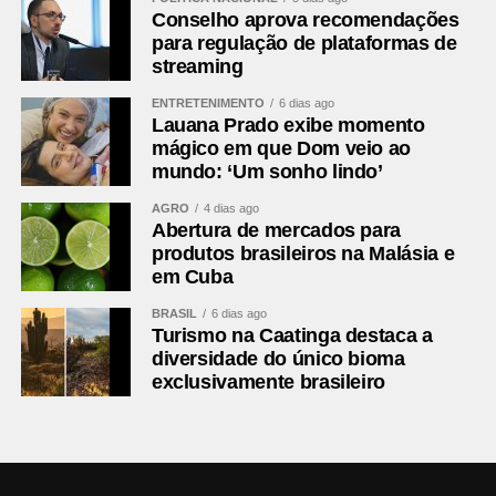
Conselho aprova recomendações
tesoureiro
para regulação de plataformas de
streaming
Conselho Fiscal
Margarida Maria Singer – São José dos Pinhais –
ENTRETENIMENTO
6 dias ago
presidente
Lauana Prado exibe momento
mágico em que Dom veio ao
Marco Antônio Baldão – Tunas do Paraná – membro ­­­­­­­
mundo: ‘Um sonho lindo’
Jose Altair Moreira – Tijucas do Sul – membro
AGRO
4 dias ago
Suplentes
Abertura de mercados para
1º Rilton Boza – Campo Magro
produtos brasileiros na Malásia e
em Cuba
2º Antônio Adamir Digner (Mostarda) – Contenda
BRASIL
6 dias ago
Secretário-executivo
Turismo na Caatinga destaca a
Neco Prado
diversidade do único bioma
exclusivamente brasileiro
Comentários Facebook