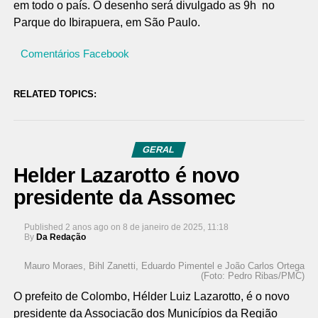
em todo o país. O desenho será divulgado as 9h no
Parque do Ibirapuera, em São Paulo.
Comentários Facebook
RELATED TOPICS:
GERAL
Helder Lazarotto é novo
presidente da Assomec
Published
2 anos ago
on
8 de janeiro de 2025, 11:18
By
Da Redação
Mauro Moraes, Bihl Zanetti, Eduardo Pimentel e João Carlos Ortega
(Foto: Pedro Ribas/PMC)
O prefeito de Colombo, Hélder Luiz Lazarotto, é o novo
presidente da Associação dos Municípios da Região