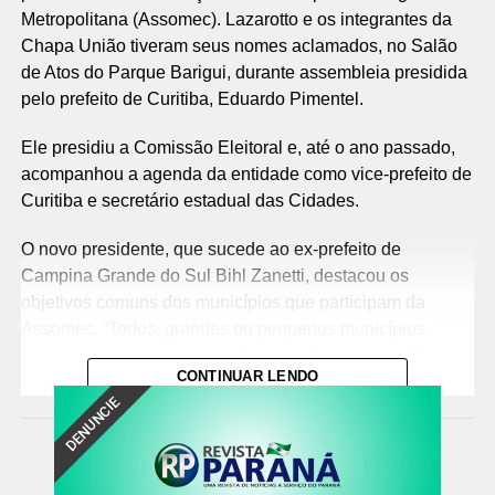
Metropolitana (Assomec). Lazarotto e os integrantes da
Chapa União tiveram seus nomes aclamados, no Salão
de Atos do Parque Barigui, durante assembleia presidida
pelo prefeito de Curitiba, Eduardo Pimentel.
Ele presidiu a Comissão Eleitoral e, até o ano passado,
acompanhou a agenda da entidade como vice-prefeito de
Curitiba e secretário estadual das Cidades.
O novo presidente, que sucede ao ex-prefeito de
Campina Grande do Sul Bihl Zanetti, destacou os
objetivos comuns dos municípios que participam da
Assomec. “Todos, grandes ou pequenos municípios,
temos nossas demandas e desafios. Nosso papel é
CONTINUAR LENDO
avançar na construção de políticas públicas comuns e
DENUNCIE
solucionar conflitos”, disse.
Integração na prática