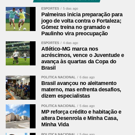
Alexandre Curi; a secretária estadual das Cidades,
ESPORTES
5 dias ago
Camila Mileke Scucato; o presidente da Associação dos
Palmeiras inicia preparação para
Municípios do Paraná (AMP), Edimar Santos; e o
jogo de volta contra o Fortaleza;
Gómez treina no gramado e
secretário municipal extraordinário da Região
Paulinho vira preocupação
Metropolitana de Curitiba, Thiago Bonagura, entre outras
autoridades municipais.
ESPORTES
4 dias ago
Atlético-MG marca nos
Os prefeitos que conduzirão os trabalhos na Assomec
acréscimos, vence o Juventude e
avança às quartas da Copa do
permanecerão na entidade até o fim de 2026. Veja quem
Brasil
são eles:
POLÍTICA NACIONAL
6 dias ago
Diretoria Executiva­­­­­­­­­­­­­­­­
Brasil avançou no aleitamento
materno, mas enfrenta desafios,
Helder Luiz Lazarotto – Colombo – presidente
dizem especialistas
Mauricio Roberto Ribabem – Campo Largo – 1º vice-
presidente
POLÍTICA NACIONAL
5 dias ago
Marco Antonio Marcondes Silva – Fazenda Rio Grande –
MP reforça crédito e habitação e
altera Desenrola e Minha Casa,
2º vice-presidente
Minha Vida
Rosa Maria de Jesus Colombo – Pinhais- secretária
Marcus Mauricio de Souza Tesserolli – Piraquara –
POLÍTICA NACIONAL
5 dias ago