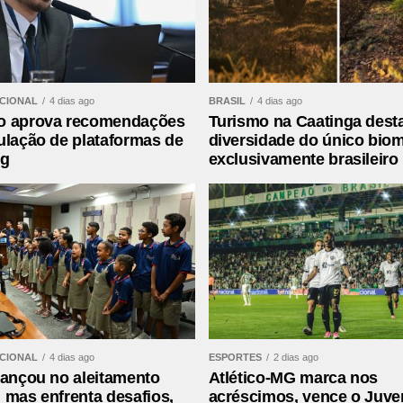
saparecido há 12 dias
ACIONAL
4 dias ago
BRASIL
4 dias ago
o aprova recomendações
Turismo na Caatinga dest
ulação de plataformas de
diversidade do único bio
ng
exclusivamente brasileiro
ACIONAL
4 dias ago
ESPORTES
2 dias ago
vançou no aleitamento
Atlético-MG marca nos
 mas enfrenta desafios,
acréscimos, vence o Juve