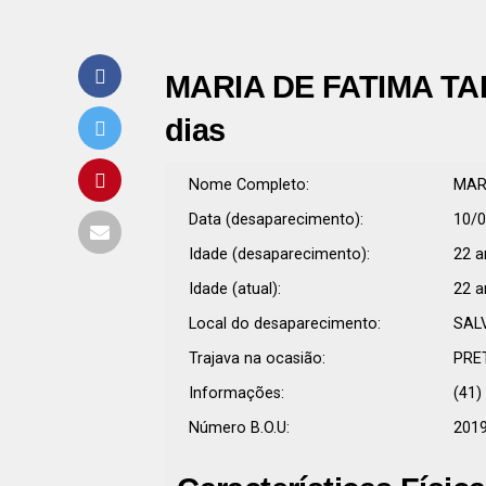
MARIA DE FATIMA TA
dias
Nome Completo:
MAR
Data (desaparecimento):
10/
Idade (desaparecimento):
22 a
Idade (atual):
22 a
Local do desaparecimento:
SAL
Trajava na ocasião:
PRE
Informações:
(41)
Número B.O.U:
201