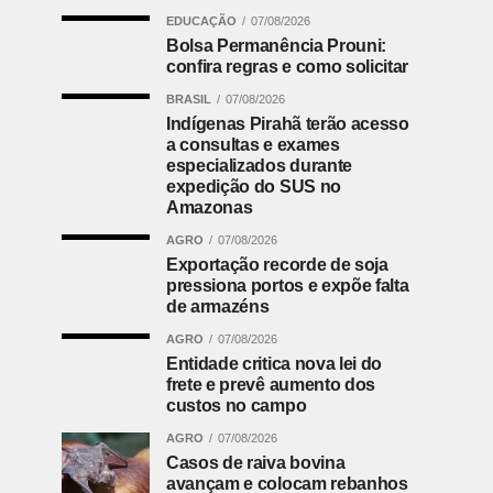
EDUCAÇÃO
07/08/2026
Bolsa Permanência Prouni:
confira regras e como solicitar
BRASIL
07/08/2026
Indígenas Pirahã terão acesso
a consultas e exames
especializados durante
expedição do SUS no
Amazonas
AGRO
07/08/2026
Exportação recorde de soja
pressiona portos e expõe falta
de armazéns
AGRO
07/08/2026
Entidade critica nova lei do
frete e prevê aumento dos
custos no campo
AGRO
07/08/2026
Casos de raiva bovina
avançam e colocam rebanhos