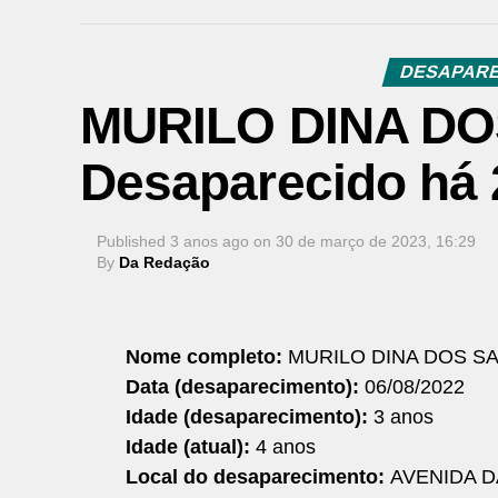
DESAPARE
MURILO DINA D
Desaparecido há 
Published
3 anos ago
on
30 de março de 2023, 16:29
By
Da Redação
Nome completo:
MURILO DINA DOS S
Data (desaparecimento):
06/08/2022
Idade (desaparecimento):
3 anos
Idade (atual):
4 anos
Local do desaparecimento:
AVENIDA D