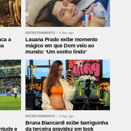
ENTRETENIMENTO
4 dias ago
aca a
Lauana Prado exibe momento
ma
mágico em que Dom veio ao
mundo: ‘Um sonho lindo’
ENTRETENIMENTO
4 dias ago
Bruna Biancardi exibe barriguinha
ntude e
da terceira gravidez em look