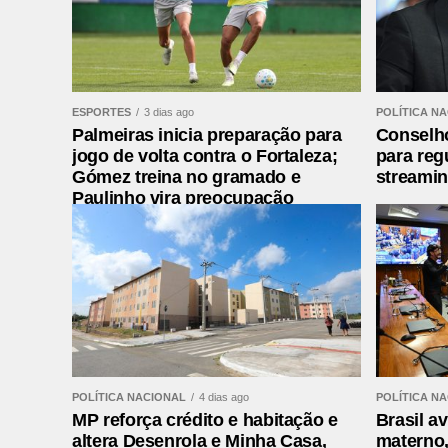
Leia mais:
FLAVIO BRUM DOS SANTOS - De
ESPORTES
3 dias ago
POLÍTICA N
Palmeiras inicia preparação para
Conselh
jogo de volta contra o Fortaleza;
para reg
Gómez treina no gramado e
streami
Paulinho vira preocupação
POLÍTICA NACIONAL
4 dias ago
POLÍTICA N
MP reforça crédito e habitação e
Brasil a
altera Desenrola e Minha Casa,
materno,