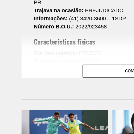
PR
Trajava na ocasião:
PREJUDICADO
Informações:
(41) 3420-3600 – 1SDP
Número B.O.U.:
2022/923458
Características físicas
Cor dos cabelos:
PRETOS
Tipo dos cabelos:
CURTO
Cútis:
PARDA
CON
Olhos:
PRETOS
Barba:
N
Bigode:
N
Altura estimada:
90 cm.
Peso estimado:
15 kg.
Deficiência física:
APARENTEMENTE SE
Comentários Facebook