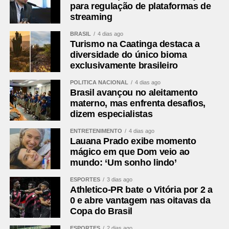
Comentários Facebook
para regulação de plataformas de
streaming
BRASIL
4 dias ago
Turismo na Caatinga destaca a
diversidade do único bioma
exclusivamente brasileiro
POLÍTICA NACIONAL
4 dias ago
Brasil avançou no aleitamento
materno, mas enfrenta desafios,
dizem especialistas
ENTRETENIMENTO
4 dias ago
Lauana Prado exibe momento
mágico em que Dom veio ao
mundo: ‘Um sonho lindo’
ESPORTES
3 dias ago
Athletico-PR bate o Vitória por 2 a
0 e abre vantagem nas oitavas da
Copa do Brasil
ESPORTES
2 dias ago