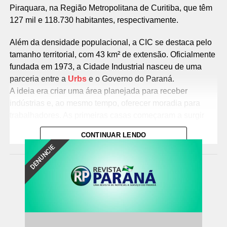
Piraquara, na Região Metropolitana de Curitiba, que têm
127 mil e 118.730 habitantes, respectivamente.
Além da densidade populacional, a CIC se destaca pelo
tamanho territorial, com 43 km² de extensão. Oficialmente
fundada em 1973, a Cidade Industrial nasceu de uma
parceria entre a
Urbs
e o Governo do Paraná.
A ideia era criar uma área planejada para receber
indústrias e, ao mesmo tempo, oferecer moradia para
trabalhadores. As primeiras casas começaram a surgir
nos anos 1980 e, desde então, a região nunca parou de
CONTINUAR LENDO
crescer.
DENUNCIE
Nos anos 1970, o bairro parecia isolado às margens da
BR-116. Hoje, no entanto, faz parte do coração
econômico da capital, com conexões diretas para o
interior do Paraná.
Bairros mais populosos de Curitiba