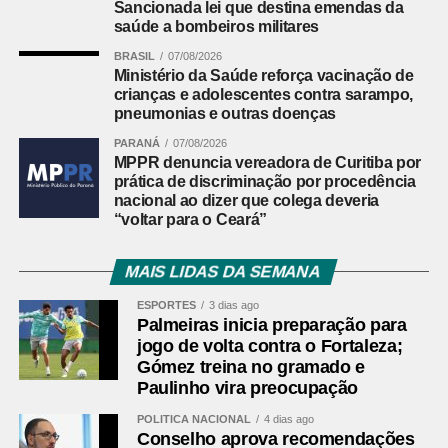
Sancionada lei que destina emendas da
máquinas agrícolas na região.
saúde a bombeiros militares
BRASIL
07/08/2026
Leia mais:
Nova barragem de água
Ministério da Saúde reforça vacinação de
da Grande Curitiba começa a ser
crianças e adolescentes contra sarampo,
enchida no segundo semestre deste
pneumonias e outras doenças
ano
PARANÁ
07/08/2026
MPPR denuncia vereadora de Curitiba por
Desafios do maior bairro de Curitiba
prática de discriminação por procedência
nacional ao dizer que colega deveria
Apesar da relevância econômica e social, a CIC enfrenta
“voltar para o Ceará”
desafios típicos de grandes centros urbanos. O bairro
aparece em segundo lugar no ranking de crimes contra o
MAIS LIDAS DA SEMANA
patrimônio em 2025, com 2.545 ocorrências registradas
ESPORTES
3 dias ago
apenas no primeiro semestre, ficando atrás apenas do
Palmeiras inicia preparação para
Centro.
jogo de volta contra o Fortaleza;
Além da questão da segurança, o trânsito intenso e as
Gómez treina no gramado e
demandas por urbanização acompanham o crescimento
Paulinho vira preocupação
acelerado da região.
POLÍTICA NACIONAL
4 dias ago
Conselho aprova recomendações