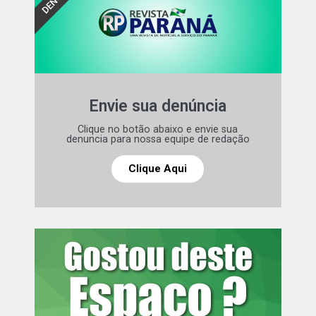
deslocadas para prestar atendimento e auxiliar no
resgate. As autoridades continuam no local, garantindo a
segurança e orientando o trânsito.
Comentários Facebook
Leia mais:
Aberto prazo pra
Envie sua denúncia
recadastramento pra fila de espera
Clique no botão abaixo e envie sua
de CMEIs na Grande Curitiba
denuncia para nossa equipe de redação
Clique Aqui