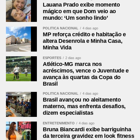
Lauana Prado exibe momento
mágico em que Dom veio ao
mundo: ‘Um sonho lindo’
POLÍTICA NACIONAL
4 dias ago
MP reforça crédito e habitação e
altera Desenrola e Minha Casa,
Minha Vida
ESPORTES
2 dias ago
Atlético-MG marca nos
acréscimos, vence o Juventude e
avança às quartas da Copa do
Brasil
POLÍTICA NACIONAL
4 dias ago
Brasil avançou no aleitamento
materno, mas enfrenta desafios,
dizem especialistas
ENTRETENIMENTO
4 dias ago
Bruna Biancardi exibe barriguinha
da terceira gravidez em look fitness