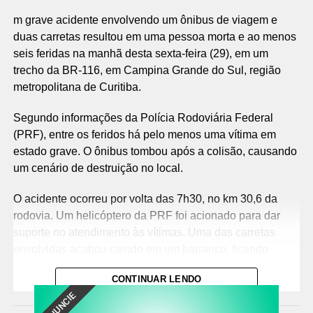
m grave acidente envolvendo um ônibus de viagem e
duas carretas resultou em uma pessoa morta e ao menos
seis feridas na manhã desta sexta-feira (29), em um
trecho da BR-116, em Campina Grande do Sul, região
metropolitana de Curitiba.
Segundo informações da Polícia Rodoviária Federal
(PRF), entre os feridos há pelo menos uma vítima em
estado grave. O ônibus tombou após a colisão, causando
um cenário de destruição no local.
O acidente ocorreu por volta das 7h30, no km 30,6 da
rodovia. Um helicóptero da PRF foi acionado para dar
suporte no atendimento às vítimas. Uma das carretas
envolvidas acabou caindo em um barranco, ficando
completamente destruída.
CONTINUAR LENDO
DENUNCIE
Equipes do Corpo de Bombeiros também foram