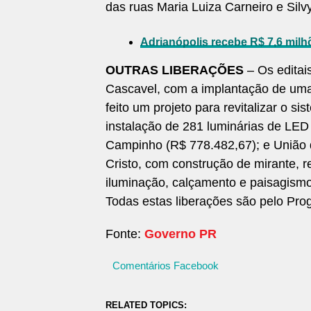
das ruas Maria Luiza Carneiro e Silv
Adrianópolis recebe R$ 7,6 mil
OUTRAS LIBERAÇÕES
– Os editai
Cascavel, com a implantação de uma 
feito um projeto para revitalizar o s
instalação de 281 luminárias de LE
Campinho (R$ 778.482,67); e União d
Cristo, com construção de mirante, r
iluminação, calçamento e paisagism
Todas estas liberações são pelo Pro
Fonte:
Governo PR
Comentários Facebook
RELATED TOPICS: