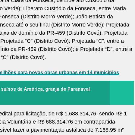
ria Clara da Fonseca, da Liberato Custódio da
rro Verde); Liberato Custódio da Fonseca, entre Maria
onseca (Distrito Morro Verde); João Batista da
seca até o seu final (Distrito Morro Verde); Projetada
faixa de domínio da PR-459 (Distrito Covó); Projetada
Projetada “C” (Distrito Covó); Projetada “C”, entre a
nio da PR-459 (Distrito Covó); e Projetada “D”, entre a
“C” (Distrito Covó).
milhões para novas obras urbanas em 14 municípios
 suínos da América, granja de Paranavaí
edital para licitação, de R$ 1.688.314,76, sendo R$ 1
ia Voluntária e R$ 688.314,76 em contrapartida
sível fazer a pavimentação asfáltica de 7.168,95 m²