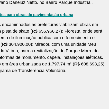
yano Daneluz Netto, no Bairro Parque Industrial.
hões para obras de pavimentação urbana
s encaminhados às prefeituras viabilizam obras em
pista de skate (R$ 656.966,27); Floresta, onde será
istema de iluminação pública com o fornecimento e
D (R$ 304.900,00); Mirador, com uma unidade Meu
a Vitória, para a revitalização do Parque Morro do
eformas de monumento, capela, instalações elétricas,
o em área urbanizada de 1.797,74 m² (R$ 608.693,25).
grama de Transferência Voluntária.