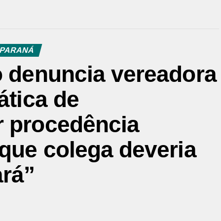
PARANÁ
o denuncia vereadora
ática de
r procedência
 que colega deveria
ará”