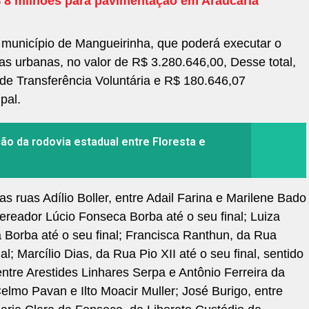
$ 8 milhões para pavimentação em Araucária
o município de Mangueirinha, que poderá executar o
s urbanas, no valor de R$ 3.280.646,00, Desse total,
de Transferência Voluntária e R$ 180.646,07
pal.
ão da rodovia estadual entre Floresta e
 ruas Adílio Boller, entre Adail Farina e Marilene Bado
ereador Lúcio Fonseca Borba até o seu final; Luiza
Borba até o seu final; Francisca Ranthun, da Rua
l; Marcílio Dias, da Rua Pio XII até o seu final, sentido
ntre Arestides Linhares Serpa e Antônio Ferreira da
Celmo Pavan e Ilto Moacir Muller; José Burigo, entre