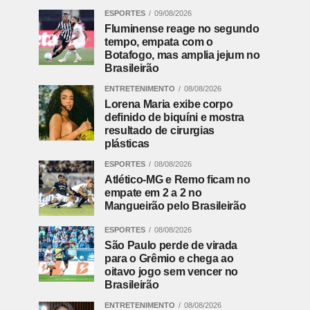
ESPORTES
09/08/2026
Fluminense reage no segundo
tempo, empata com o
Botafogo, mas amplia jejum no
Brasileirão
ENTRETENIMENTO
08/08/2026
Lorena Maria exibe corpo
definido de biquíni e mostra
resultado de cirurgias
plásticas
ESPORTES
08/08/2026
Atlético-MG e Remo ficam no
empate em 2 a 2 no
Mangueirão pelo Brasileirão
ESPORTES
08/08/2026
São Paulo perde de virada
para o Grêmio e chega ao
oitavo jogo sem vencer no
Brasileirão
ENTRETENIMENTO
08/08/2026