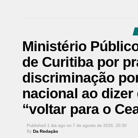
Ministério Públic
de Curitiba por pr
discriminação po
nacional ao dizer
“voltar para o Ce
Published
1 dia ago
on
7 de agosto de 2026, 20:30
By
Da Redação