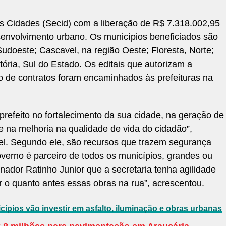
 Cidades (Secid) com a liberação de R$ 7.318.002,95
senvolvimento urbano. Os municípios beneficiados são
udoeste; Cascavel, na região Oeste; Floresta, Norte;
ória, Sul do Estado. Os editais que autorizam a
ão de contratos foram encaminhados às prefeituras na
 prefeito no fortalecimento da sua cidade, na geração de
 na melhoria na qualidade de vida do cidadão”,
el. Segundo ele, são recursos que trazem segurança
erno é parceiro de todos os municípios, grandes ou
ador Ratinho Junior que a secretaria tenha agilidade
r o quanto antes essas obras na rua”, acrescentou.
ípios vão investir em asfalto, iluminação e obras urbanas