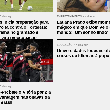
3 dias ago
ENTRETENIMENTO
4 dias ago
s inicia preparação para
Lauana Prado exibe mom
volta contra o Fortaleza;
mágico em que Dom veio 
reina no gramado e
mundo: ‘Um sonho lindo’
histórico ao narrar Copa do Mundo
 vira preocupação
EDUCAÇÃO
4 dias ago
Universidades federais of
cursos de idiomas à popu
3 dias ago
-PR bate o Vitória por 2 a
 vantagem nas oitavas da
Brasil