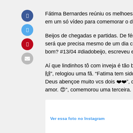
Fátima Bernardes reúniu os melhoes
em um só vídeo para comemorar o dia
Beijos de chegadas e partidas. De fér
será que precisa mesmo de um dia 
bom? #13/04 #diadobeijo, escreveu e
Aí que lindinhos tô com inveja é tão
🙌”, relogiou uma fã. “Fatima tem sid
Deus abençoe muito vcs dois ❤️❤️”,
amor. 😍”, comemorou uma terceira. 
Ver essa foto no Instagram