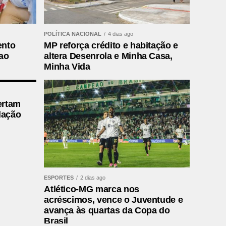
POLÍTICA NACIONAL
4 dias ago
ento
MP reforça crédito e habitação e
ao
altera Desenrola e Minha Casa,
Minha Vida
ertam
lação
ESPORTES
2 dias ago
Atlético-MG marca nos
acréscimos, vence o Juventude e
avança às quartas da Copa do
Brasil