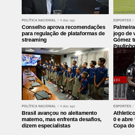
Fonte:
TOP FAMOSOS
POLÍTICA NACIONAL
4 dias ago
ESPORTES
Comentários Facebook
Conselho aprova recomendações
Palmeira
para regulação de plataformas de
jogo de 
streaming
Gómez t
Leia mais:
Renata Silveira realiza sonho 
Paulinho
direto do estádio
POLÍTICA NACIONAL
4 dias ago
ESPORTES
Brasil avançou no aleitamento
Athletico
materno, mas enfrenta desafios,
0 e abre
dizem especialistas
Copa do 