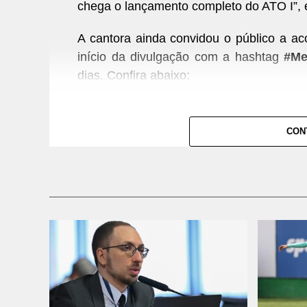
chega o lançamento completo do ATO I”, e
A cantora ainda convidou o público a a
início da divulgação com a hashtag
#Me
dias. Confira abaixo:
CON
Ver essa foto no Instagram
Um post compartilhado por Wanessa C