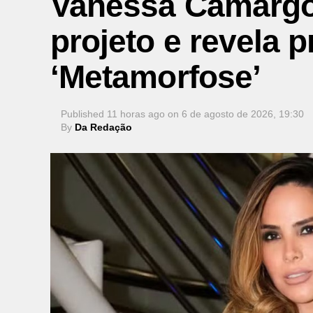
Vanessa Camargo
projeto e revela p
‘Metamorfose’
Published
11 horas ago
on
6 de agosto de 2026, 19:30
By
Da Redação