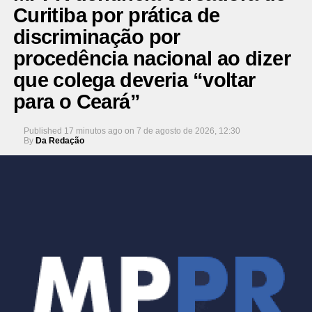
Curitiba por prática de
discriminação por
procedência nacional ao dizer
que colega deveria “voltar
para o Ceará”
Published
17 minutos ago
on
7 de agosto de 2026, 12:30
By
Da Redação