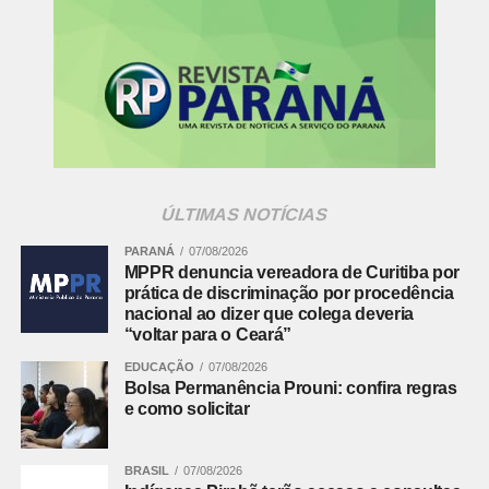
(41) 3250-4226
Fonte:
Ministério Público PR
Comentários Facebook
ÚLTIMAS NOTÍCIAS
PARANÁ
07/08/2026
MPPR denuncia vereadora de Curitiba por
prática de discriminação por procedência
nacional ao dizer que colega deveria
“voltar para o Ceará”
EDUCAÇÃO
07/08/2026
Bolsa Permanência Prouni: confira regras
e como solicitar
BRASIL
07/08/2026