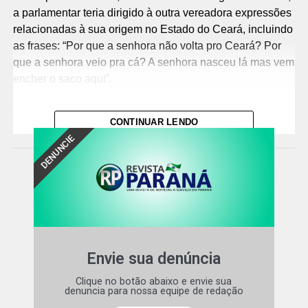
a parlamentar teria dirigido à outra vereadora expressões
relacionadas à sua origem no Estado do Ceará, incluindo
as frases: “Por que a senhora não volta pro Ceará? Por
que a senhora veio pra cá? A senhora nasceu lá mas vem
encher o saco aqui”.
Segundo o Ministério Público, as manifestações teriam
CONTINUAR LENDO
sido proferidas com a intenção de ofender e humilhar a
DENUNCIE
vítima, além de menosprezar e discriminar, de forma mais
ampla, pessoas de origem cearense, configurando, em
tese, discriminação por procedência nacional.
Responsabilização criminal e indenizaçã
o – Na
denúncia, o MPPR requer, além da responsabilização
criminal, a fixação de valor mínimo de indenização à
vítima pelos danos causados, inclusive morais, no
Envie sua denúncia
montante correspondente a 20 salários mínimos,
Clique no botão abaixo e envie sua
atualmente equivalente a R$ 32.420,00, a ser atualizado
denuncia para nossa equipe de redação
pelos índices oficiais.