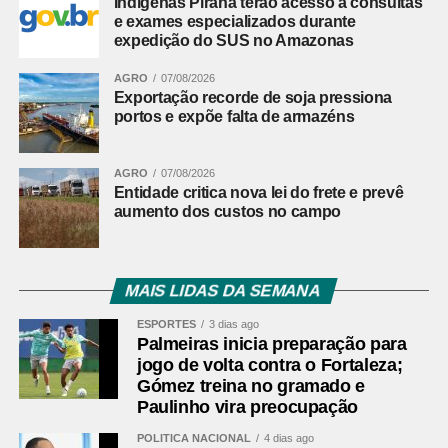
Indígenas Pirahã terão acesso a consultas
e exames especializados durante
expedição do SUS no Amazonas
AGRO
07/08/2026
Exportação recorde de soja pressiona
portos e expõe falta de armazéns
AGRO
07/08/2026
Entidade critica nova lei do frete e prevê
aumento dos custos no campo
MAIS LIDAS DA SEMANA
ESPORTES
3 dias ago
Palmeiras inicia preparação para
jogo de volta contra o Fortaleza;
Gómez treina no gramado e
Paulinho vira preocupação
POLÍTICA NACIONAL
4 dias ago