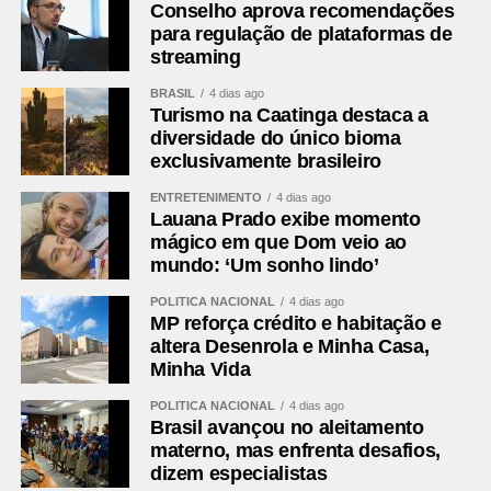
Conselho aprova recomendações
para regulação de plataformas de
streaming
BRASIL
4 dias ago
Turismo na Caatinga destaca a
diversidade do único bioma
exclusivamente brasileiro
ENTRETENIMENTO
4 dias ago
Lauana Prado exibe momento
mágico em que Dom veio ao
mundo: ‘Um sonho lindo’
POLÍTICA NACIONAL
4 dias ago
MP reforça crédito e habitação e
altera Desenrola e Minha Casa,
Minha Vida
POLÍTICA NACIONAL
4 dias ago
Brasil avançou no aleitamento
materno, mas enfrenta desafios,
dizem especialistas