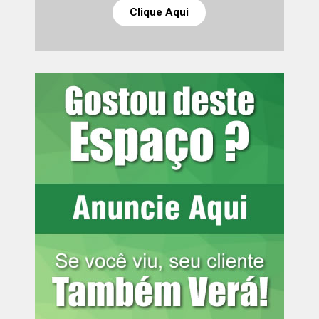
Clique Aqui
Leia mais:
Região Metropolitana de
Curitiba tem a 3ª maior renda per
capita do País
Também foi requerido o arbitramento de indenização por
dano moral coletivo no valor correspondente a 40 salários
mínimos, no momento equivalente a R$ 64.840,00, em
razão de ofensa a valores fundamentais relacionados à
igualdade, à dignidade da pessoa humana e ao combate
à discriminação. O MPPR solicita que, se deferido, o
valor seja destinado ao Fundo Estadual de Políticas de
Promoção da Igualdade Racial e utilizado para
financiamento de políticas públicas voltadas à promoção
da igualdade racial no Paraná.
Informações para a imprensa:
Assessoria de Comunicação
[email protected]