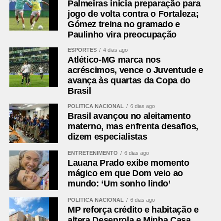
Palmeiras inicia preparação para
minutos, Barrera passou pela marcação e finalizou com
jogo de volta contra o Fortaleza;
força da entrada da área, obrigando Fábio a fazer uma
Gómez treina no gramado e
grande defesa. Na sequência, Matheus Martins chutou
Paulinho vira preocupação
rasteiro e Montoro tentou de fora da área, mas o goleiro
ESPORTES
4 dias ago
do Fluminense apareceu novamente.
Atlético-MG marca nos
acréscimos, vence o Juventude e
São Paulo perde de virada para o Grêmio e chega ao
avança às quartas da Copa do
oitavo jogo sem vencer no Brasileirão
Brasil
POLÍTICA NACIONAL
6 dias ago
Leia mais:
Botafogo vence o
Brasil avançou no aleitamento
Bragantino e alcança recorde no
materno, mas enfrenta desafios,
dizem especialistas
Brasileirão
ENTRETENIMENTO
6 dias ago
Sem novas mudanças no placar, o clássico terminou
Lauana Prado exibe momento
empatado em 1 a 1.
mágico em que Dom veio ao
mundo: ‘Um sonho lindo’
Próximos jogos
POLÍTICA NACIONAL
6 dias ago
MP reforça crédito e habitação e
Cianciano x Botafogo
altera Desenrola e Minha Casa,