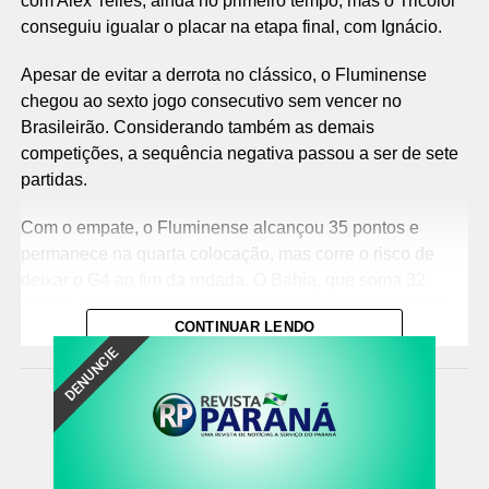
com Alex Telles, ainda no primeiro tempo, mas o Tricolor
conseguiu igualar o placar na etapa final, com Ignácio.
Apesar de evitar a derrota no clássico, o Fluminense
chegou ao sexto jogo consecutivo sem vencer no
Brasileirão. Considerando também as demais
competições, a sequência negativa passou a ser de sete
partidas.
Com o empate, o Fluminense alcançou 35 pontos e
permanece na quarta colocação, mas corre o risco de
deixar o G4 ao fim da rodada. O Bahia, que soma 32
pontos, pode ultrapassar o Tricolor caso vença o Vasco
CONTINUAR LENDO
por pelo menos dois gols de diferença.
DENUNCIE
O Botafogo continua na sétima posição, com 30 pontos,
mas ainda pode perder posições dependendo dos outros
resultados da rodada.
O jogo