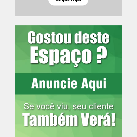
toda a população curitibana.
Leia mais:
Idoso morre após ser
encontrado em calçada, em Curitiba
Na outra ponta, bairros como Riviera, Lamenha Pequena
e Cascatinha mal chegam a somar 10 mil moradores.
Boom de investimentos após a pandemia
Desde 2022, a CIC tem atraído grandes investimentos em
diferentes setores. Estima-se que cerca de R$ 2 bilhões
já tenham sido confirmados em projetos industriais para
os próximos três anos
A região também foi a mais procurada da cidade para
abertura de empresas no primeiro semestre de 2022.
Segundo a prfeitura, 2.761 novos negócios se instalaram