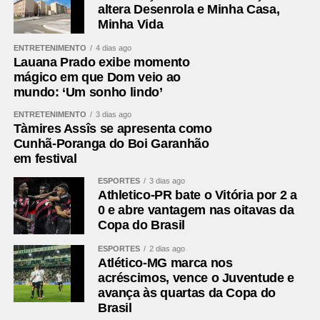
altera Desenrola e Minha Casa,
Minha Vida
ENTRETENIMENTO
4 dias ago
Lauana Prado exibe momento
mágico em que Dom veio ao
mundo: ‘Um sonho lindo’
ENTRETENIMENTO
3 dias ago
Tàmires Assîs se apresenta como
Cunhã-Poranga do Boi Garanhão
em festival
ESPORTES
3 dias ago
Athletico-PR bate o Vitória por 2 a
0 e abre vantagem nas oitavas da
Copa do Brasil
ESPORTES
2 dias ago
Atlético-MG marca nos
acréscimos, vence o Juventude e
avança às quartas da Copa do
Brasil