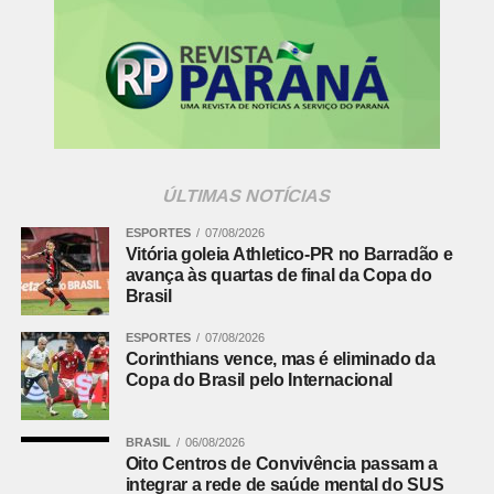
ali, número maior que o registrado no Centro e no Sítio
Cercado.
Atualmente, o bairro reúne aproximadamente 20 mil
empresas, responsáveis por mais de 80 mil empregos
diretos e indiretos, de acordo com a Associação das
Empresas da CIC.
ÚLTIMAS NOTÍCIAS
Entre os investimentos mais expressivos estão os R$ 1,5
ESPORTES
07/08/2026
bilhão da Volvo em pesquisa e desenvolvimento até
Vitória goleia Athletico-PR no Barradão e
2025; os R$ 200 milhões da Fiocruz na construção de
avança às quartas de final da Copa do
Brasil
uma fábrica de vacinas; e outros R$ 200 milhões da
alemã Horsch, que pretende implantar uma unidade de
ESPORTES
07/08/2026
máquinas agrícolas na região.
Corinthians vence, mas é eliminado da
Copa do Brasil pelo Internacional
Leia mais:
Trânsito de Curitiba terá
mais seis faixas exclusivas para
BRASIL
06/08/2026
ônibus
Oito Centros de Convivência passam a
integrar a rede de saúde mental do SUS