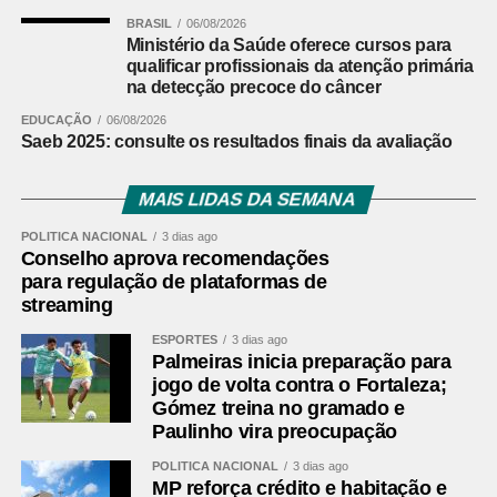
Desafios do maior bairro de Curitiba
BRASIL
06/08/2026
Ministério da Saúde oferece cursos para
Apesar da relevância econômica e social, a CIC enfrenta
qualificar profissionais da atenção primária
desafios típicos de grandes centros urbanos. O bairro
na detecção precoce do câncer
aparece em segundo lugar no ranking de crimes contra o
EDUCAÇÃO
06/08/2026
patrimônio em 2025, com 2.545 ocorrências registradas
Saeb 2025: consulte os resultados finais da avaliação
apenas no primeiro semestre, ficando atrás apenas do
Centro.
MAIS LIDAS DA SEMANA
Além da questão da segurança, o trânsito intenso e as
POLÍTICA NACIONAL
3 dias ago
demandas por urbanização acompanham o crescimento
Conselho aprova recomendações
acelerado da região.
para regulação de plataformas de
streaming
Comentários Facebook
ESPORTES
3 dias ago
Palmeiras inicia preparação para
jogo de volta contra o Fortaleza;
Gómez treina no gramado e
Paulinho vira preocupação
POLÍTICA NACIONAL
3 dias ago
MP reforça crédito e habitação e