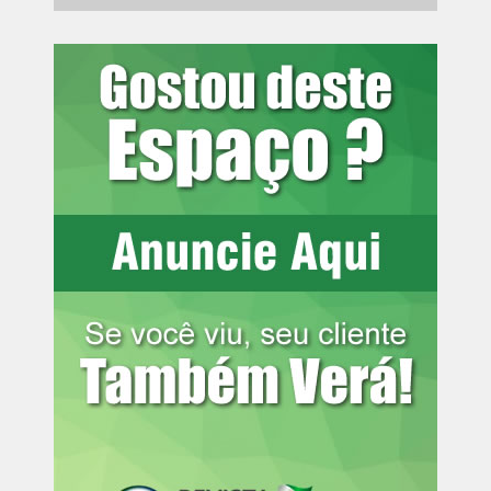
no dia 25 de agosto.
A outras medidas que ainda estão pendentes de análise
no Senado vencem em setembro e outubro e destinam
créditos extraordinários para apoiar famílias atingidas por
eventos climáticos extremos em Minas Gerais (
MP
1.361/2026
) e em Pernambuco e na Paraíba (
MP
1.364/2026
), além de ações de combate a incêndios
florestais (
MP 1.367/2026
).
As MPs que liberam créditos extraordinários em
situações de urgência permitem o uso dos recursos de
imediato. Ainda assim, o Congresso Nacional deve
analisar cada medida provisória no máximo em 120 dias.
Se aprovada, ela se converte em lei, o que mantém o
valor disponível ao Poder Executivo durante o ano. Caso
contrário, o governo federal dispõe dos valores apenas
durante o tempo de vigência da medida provisória.