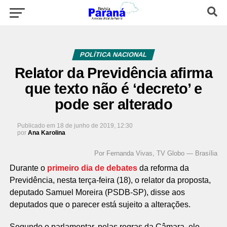
POLÍTICA NACIONAL
Relator da Previdência afirma
que texto não é ‘decreto’ e
pode ser alterado
Publicado em
18 de junho de 2019, 12:30
por
Ana Karolina
Por Fernanda Vivas, TV Globo — Brasília
Durante o
primeiro dia de debates
da reforma da
Previdência, nesta terça-feira (18), o relator da proposta,
deputado Samuel Moreira (PSDB-SP), disse aos
deputados que o parecer está sujeito a alterações.
Segundo o parlamentar, pelas regras da Câmara, ele