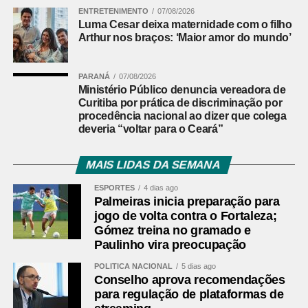
ENTRETENIMENTO
07/08/2026
Acesso à Atividade Física pelo SUS para prevenir e
Luma Cesar deixa maternidade com o filho
controlar o câncer.
Arthur nos braços: ‘Maior amor do mundo’
Ainda na quarta, às 10h, a Comissão de Ciência e
Tecnologia (CCT) analisa pauta com 56 itens. Entre eles,
PARANÁ
07/08/2026
Ministério Público denuncia vereadora de
estão projetos de decreto legislativo que tratam de
Curitiba por prática de discriminação por
concessão e renovação de outorga para emissoras de
procedência nacional ao dizer que colega
rádio. Também pode ser votado o
PL 3.844/2025
, que
deveria “voltar para o Ceará”
inclui a cidadania digital entre os eixos da Política
Nacional de Educação Digital (Pned). O texto traz, entre
MAIS LIDAS DA SEMANA
as ações previstas, o estímulo à educação midiática no
ESPORTES
4 dias ago
ambiente de ensino, a orientação das famílias sobre
Palmeiras inicia preparação para
consumo tecnológico e a ampliação de parcerias entre o
jogo de volta contra o Fortaleza;
governo e empresas privadas na área digital.
Gómez treina no gramado e
Paulinho vira preocupação
Audiências públicas
POLÍTICA NACIONAL
5 dias ago
Conselho aprova recomendações
Nas comissões, além das reuniões deliberativas, estão
para regulação de plataformas de
marcadas as seguintes audiências públicas para a