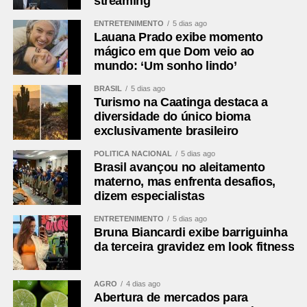
streaming
semana se esforço concentrado:
ENTRETENIMENTO
5 dias ago
Lauana Prado exibe momento
Segunda-feira (10), às 10h: a Subcomissão
mágico em que Dom veio ao
Permanente dos Povos Indígenas Yanomami
mundo: ‘Um sonho lindo’
debaterá a prestação de contas dos recursos
BRASIL
5 dias ago
orçamentários discricionários e dos créditos
Turismo na Caatinga destaca a
extraordinários destinados a ações no território
diversidade do único bioma
Ianomâmi e dos recursos do Fundo Amazônia para
exclusivamente brasileiro
projetos de proteção de comunidades indígenas.
POLÍTICA NACIONAL
5 dias ago
Brasil avançou no aleitamento
Terça-feira (11), às 14h: a Comissão de Segurança
materno, mas enfrenta desafios,
Pública (CSP) avalia a implementação do Programa
dizem especialistas
de Proteção a Vítimas e Testemunhas Ameaçadas
(Provita), examinando os protocolos de inclusão,
ENTRETENIMENTO
5 dias ago
Bruna Biancardi exibe barriguinha
acompanhamento, desligamento e reinserção
da terceira gravidez em look fitness
social das pessoas protegidas.
Terça-feira (11), às 14h: a Comissão de Direitos
AGRO
4 dias ago
Humanos (CDH) faz audiência pública para instruir
Abertura de mercados para
o instruir o Projeto de Lei (PL)
5.115/2025
, que