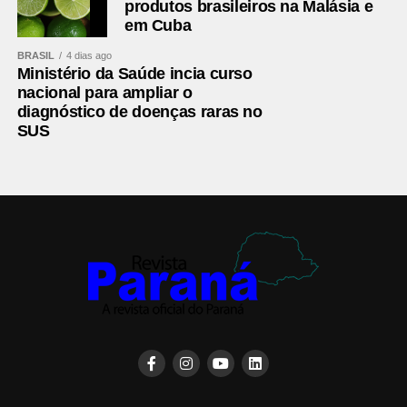
produtos brasileiros na Malásia e
trata da instalação de centros-dia para pessoas
em Cuba
idosas atendidas pelo Sistema Único de
BRASIL
4 dias ago
Assistência Social (Suas).
Ministério da Saúde incia curso
nacional para ampliar o
Quarta-feira (12), às 14h30: a Comissão de
diagnóstico de doenças raras no
Assuntos Sociais (CAS) faz audiência pública para
SUS
lançar pesquisa sobre a relevância e as
contrapartidas do setor filantrópico brasileiro, feita
pela Fundação Instituto de Pesquisas Econômicas
(Fipe), encomendada pelo Fórum Nacional das
Instituições Filantrópicas (Fonif).
Quinta-feira (13), às 10h: a CAS e a CDH fazem
duas audiências conjuntas seguidas para debater o
atendimento a pacientes com hemoglobinúria
paroxística noturna no SUS e os desafios
relacionados ao diagnóstico, tratamento e políticas
públicas para a insuficiência adrenal no Brasil.