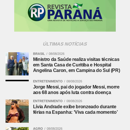
A entrada mais lenta do café novo mantém o mercado
atento à oferta brasileira. Os estoques certificados na
Bolsa de Nova York permanecem baixos, o que aumenta
a reação das cotações a qualquer problema climático ou
sinal de perda de qualidade.
ÚLTIMAS NOTÍCIAS
A Conab estima que o Brasil produza 45,8 milhões de
BRASIL
08/08/2026
sacas de arábica em 2026, crescimento de 28% sobre o
Ministro da Saúde realiza visitas técnicas
em Santa Casa de Curitiba e Hospital
ano anterior. Para o canéfora, a previsão é de 20,9
Angelina Caron, em Campina do Sul (PR)
milhões de sacas, alta de 0,8%.
ENTRETENIMENTO
08/08/2026
Leia Também:
Grupo de trabalho vai analisar uso de
Jorge Messi, pai do jogador Messi, morre
inteligência geoespacial na cafeicultura
aos 68 anos após luta contra doença
Leia mais:
Concurso de
ENTRETENIMENTO
08/08/2026
Produtividade do Milho Verão
Lívia Andrade exibe bronzeado durante
férias na Espanha: ‘Viva cada momento’
2025/26 abre inscrições para 500
áreas
AGRO
08/08/2026