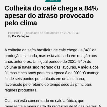
Colheita do café chega a 84%
apesar do atraso provocado
pelo clima
Published
10 horas ago
on
8 de agosto de 2026, 10:30
By
Da Redação
A colheita da safra brasileira de café chegou a 84% da
produção estimada, mas está atrasada em relação aos
anos anteriores. Em igual período de 2025, 94% do
volume já havia sido retirado das lavouras. A média dos
últimos cinco anos para esta época é de 90%. O avanço
foi de seis pontos porcentuais em uma semana,
favorecido pelo retorno do tempo seco às principais
regiões produtoras.
O atraso está concentrado no café arábica, que
representa a maior parte da produção de Minas Gerais. A