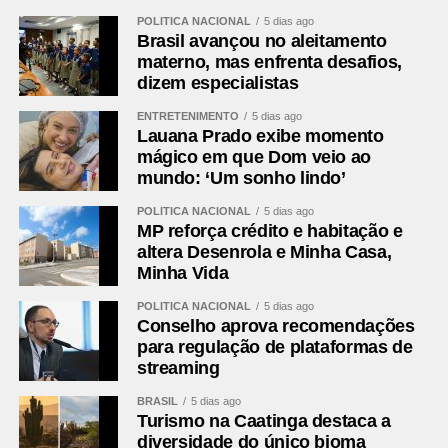
POLÍTICA NACIONAL
5 dias ago
Brasil avançou no aleitamento
materno, mas enfrenta desafios,
dizem especialistas
ENTRETENIMENTO
5 dias ago
Lauana Prado exibe momento
mágico em que Dom veio ao
mundo: ‘Um sonho lindo’
POLÍTICA NACIONAL
5 dias ago
MP reforça crédito e habitação e
altera Desenrola e Minha Casa,
Minha Vida
POLÍTICA NACIONAL
5 dias ago
Conselho aprova recomendações
para regulação de plataformas de
streaming
BRASIL
5 dias ago
Turismo na Caatinga destaca a
diversidade do único bioma