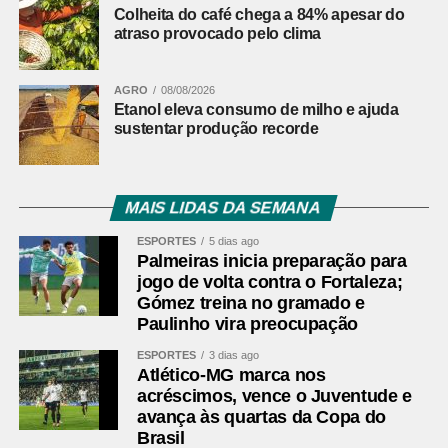
Nas próximas semanas, o produtor deverá concentrar
Colheita do café chega a 84% apesar do
esforços na conclusão da colheita e na secagem dos
atraso provocado pelo clima
grãos. Em Minas Gerais, a qualidade dos lotes será
decisiva para determinar quanto da safra maior
AGRO
08/08/2026
conseguirá alcançar os mercados que pagam mais pelo
Etanol eleva consumo de milho e ajuda
café.
sustentar produção recorde
Fonte:
Pensar Agro
MAIS LIDAS DA SEMANA
Comentários Facebook
ESPORTES
5 dias ago
Palmeiras inicia preparação para
jogo de volta contra o Fortaleza;
Gómez treina no gramado e
Paulinho vira preocupação
ESPORTES
3 dias ago
Atlético-MG marca nos
acréscimos, vence o Juventude e
avança às quartas da Copa do
Brasil