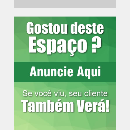
impulsionadas por ações de IA
A estimativa mineira é 29,8% superior à da temporada
anterior. O aumento foi favorecido pelo ciclo de
bienalidade positiva dos cafezais e pelas condições
climáticas registradas antes da floração e durante a
formação dos grãos.
As chuvas fora de época, porém, prejudicaram a retirada
do café das lavouras e a secagem nos terreiros. O
excesso de umidade também aumentou a queda de frutos
no solo, o que pode comprometer a qualidade de parte
dos lotes e reduzir a disponibilidade de cafés de melhor
bebida.
O problema atingiu principalmente áreas do Sul de
Minas, maior região produtora de arábica do País. O
tempo seco dos últimos dias permitiu a retomada dos
trabalhos, mas não eliminou o atraso acumulado.