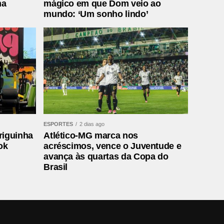
ma
mágico em que Dom veio ao
mundo: ‘Um sonho lindo’
ESPORTES
2 dias ago
riguinha
Atlético-MG marca nos
ok
acréscimos, vence o Juventude e
avança às quartas da Copa do
Brasil