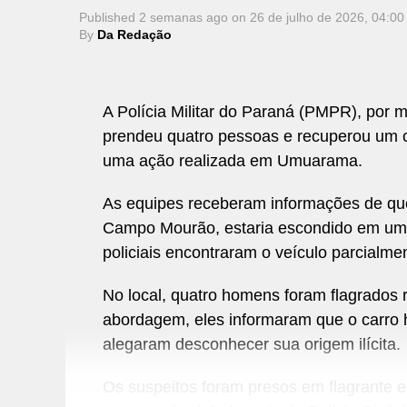
Published
2 semanas ago
on
26 de julho de 2026, 04:00
By
Da Redação
A Polícia Militar do Paraná (PMPR), por 
prendeu quatro pessoas e recuperou um car
uma ação realizada em Umuarama.
As equipes receberam informações de que
Campo Mourão, estaria escondido em um b
policiais encontraram o veículo parcialme
No local, quatro homens foram flagrados
abordagem, eles informaram que o carro h
alegaram desconhecer sua origem ilícita.
Os suspeitos foram presos em flagrante 