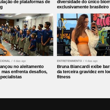
ulação de plataformas de
diversidade do único bio
ng
exclusivamente brasileiro
ACIONAL
4 dias ago
ENTRETENIMENTO
4 dias ago
vançou no aleitamento
Bruna Biancardi exibe bar
 mas enfrenta desafios,
da terceira gravidez em lo
pecialistas
fitness