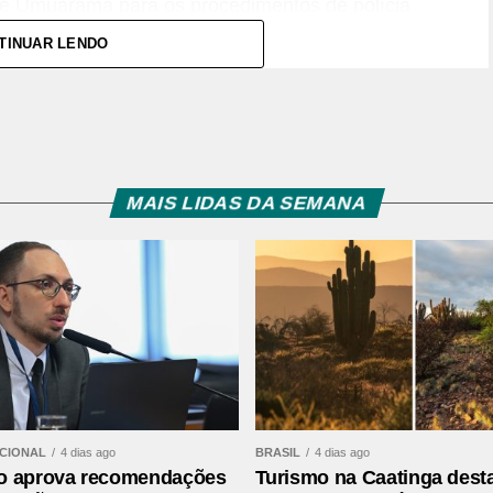
 de Umuarama para os procedimentos de polícia
 é de aproximadamente R$ 260 mil.
TINUAR LENDO
MAIS LIDAS DA SEMANA
esulta em apreensão de caça-níqueis em
ACIONAL
4 dias ago
BRASIL
4 dias ago
o aprova recomendações
Turismo na Caatinga dest