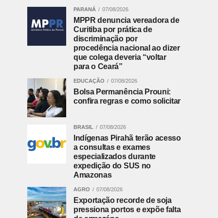
PARANÁ
07/08/2026
MPPR denuncia vereadora de
Curitiba por prática de
discriminação por
procedência nacional ao dizer
que colega deveria “voltar
para o Ceará”
EDUCAÇÃO
07/08/2026
Bolsa Permanência Prouni:
confira regras e como solicitar
BRASIL
07/08/2026
Indígenas Pirahã terão acesso
a consultas e exames
especializados durante
expedição do SUS no
Amazonas
AGRO
07/08/2026
Exportação recorde de soja
pressiona portos e expõe falta