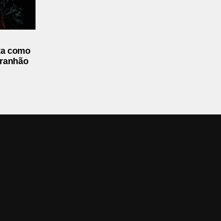
ta como
aranhão