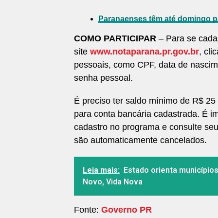
Paranaenses têm até domingo par
COMO PARTICIPAR
– Para se cada
site
www.notaparana.pr.gov.br
, cl
pessoais, como CPF, data de nascim
senha pessoal.
É preciso ter saldo mínimo de R$ 25 
para conta bancária cadastrada. É i
cadastro no programa e consulte se
são automaticamente cancelados.
Leia mais:
Estado orienta município
Novo, Vida Nova
Fonte:
Governo PR