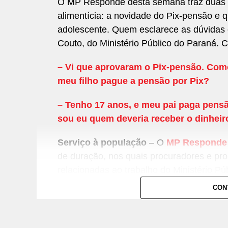
O MP Responde desta semana traz duas 
alimentícia: a novidade do Pix-pensão 
adolescente. Quem esclarece as dúvidas 
Couto, do Ministério Público do Paraná. C
– Vi que aprovaram o Pix-pensão. Como
meu filho pague a pensão por Pix?
– Tenho 17 anos, e meu pai paga pensã
sou eu quem deveria receber o dinheir
Serviço à população
– O
MP Responde
de duração, nos quais procuradores e pr
relacionadas ao trabalho do Ministério Púb
CON
Os spots podem ser veiculados gratuitame
são baseadas em questões da comunida
sugerir temas. Os contatos são o e-mail: