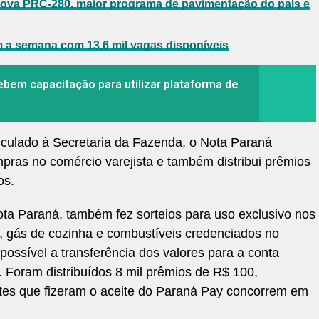
 nova PRC-280, maior programa de pavimentação do país e
m a semana com 13,6 mil vagas disponíveis
ebem capacitação para utilizar plataforma de
culado à Secretaria da Fazenda, o Nota Paraná
ras no comércio varejista e também distribui prêmios
os.
ta Paraná, também fez sorteios para uso exclusivo nos
, gás de cozinha e combustíveis credenciados no
ossível a transferência dos valores para a conta
 Foram distribuídos 8 mil prêmios de R$ 100,
intes que fizeram o aceite do Paraná Pay concorrem em