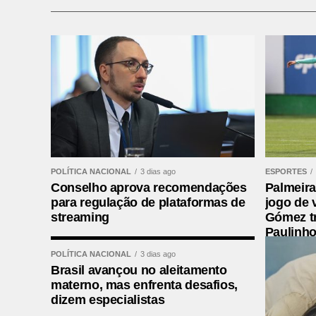
perfil @mpparana.
Leia mais:
Condições climáticas desfavor
verão paranaense
Podcasts
– Os programas de rádio do M
Spotify
e
Apple
.
Edições anteriores:
POLÍTICA NACIONAL
3 dias ago
ESPORTES
Conselho aprova recomendações
Palmeira
– A prefeitura da minha cidade joga lix
para regulação de plataformas de
jogo de 
chorume. O Ministério Público pode aj
streaming
Gómez t
Paulinho
– Moro perto de plantações onde às ve
POLÍTICA NACIONAL
3 dias ago
nas casas. Há um limite de distância p
Brasil avançou no aleitamento
materno, mas enfrenta desafios,
dizem especialistas
– Alguém que tem pais separados e n