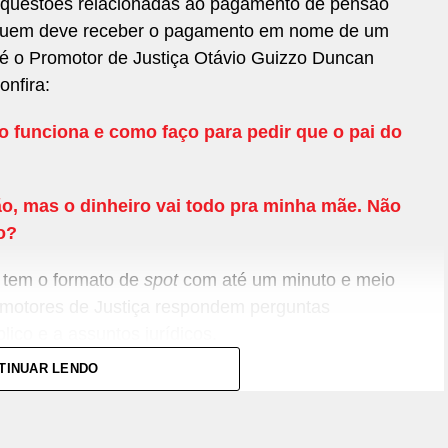
questões relacionadas ao pagamento de pensão
e quem deve receber o pagamento em nome de um
é o Promotor de Justiça Otávio Guizzo Duncan
onfira:
 funciona e como faço para pedir que o pai do
o, mas o dinheiro vai todo pra minha mãe. Não
o?
tem o formato de
spot
com até um minuto e meio
omotores de Justiça respondem perguntas
lico e a assuntos jurídicos.
TINUAR LENDO
nte por qualquer rádio interessada. As perguntas
de que chegam ao MPPR, e também é possível
[email protected]
ou nossas redes sociais, no