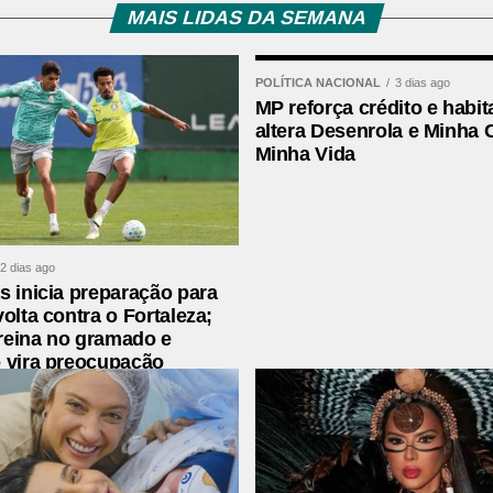
MAIS LIDAS DA SEMANA
áveis reduzem previsão de safra do
POLÍTICA NACIONAL
3 dias ago
MP reforça crédito e habit
altera Desenrola e Minha 
Minha Vida
PPR também são disponibilizados nas plataformas
2 dias ago
s inicia preparação para
o num lixão a céu aberto, cheio de urubus e
volta contra o Fortaleza;
udar a resolver essa situação?
reina no gramado e
 vira preocupação
zes um trator joga veneno, e o cheiro chega
ara aplicação de agrotóxicos?
ão recebe nenhuma atenção de um deles pode