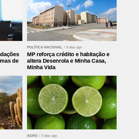
POLÍTICA NACIONAL
6 dias ago
ndações
MP reforça crédito e habitação e
rmas de
altera Desenrola e Minha Casa,
Minha Vida
AGRO
5 dias ago