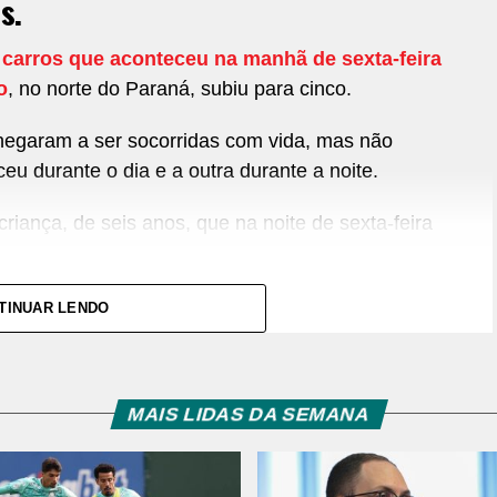
s.
s carros que aconteceu na manhã de sexta-feira
o
, no norte do Paraná, subiu para cinco.
hegaram a ser socorridas com vida, mas não
eu durante o dia e a outra durante a noite.
riança, de seis anos, que na noite de sexta-feira
ículos envolvidos foi um sedan que transportava
TINUAR LENDO
o ocupantes; três adultos e um adolescente, que
MAIS LIDAS DA SEMANA
nas o motorista. Ele era morador de
Campo
Curitiba, e morreu no local.