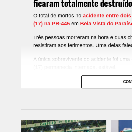
ficaram totalmente destruído
O total de mortos no
acidente entre doi
(17) na PR-445
em
Bela Vista do Paraís
Três pessoas morreram na hora e duas c
resistiram aos ferimentos. Uma delas falec
A única sobrevivente do acidente foi uma c
(17) permanecia internada, estável.
De acordo com a Polícia Civil, um dos ve
CON
uma família de Goiás. Nele, estavam cinc
morreram, e a criança sobrevivente.
No outro veículo, que tombou, estava ape
Largo
, cidade da região metropolitana de 