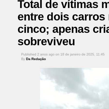
Total de vítimas 
entre dois carros
cinco; apenas cri
sobreviveu
Published
2 anos ago
on
18 de janeiro de 2025, 11:45
By
Da Redação