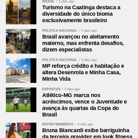
BRASIL
5 dias ago
Marco Antonio Marcondes Silva – Fazenda Rio Grande –
Turismo na Caatinga destaca a
2º vice-presidente
diversidade do único bioma
exclusivamente brasileiro
Rosa Maria de Jesus Colombo – Pinhais- secretária
Marcus Mauricio de Souza Tesserolli – Piraquara –
POLÍTICA NACIONAL
5 dias ago
tesoureiro
Brasil avançou no aleitamento
materno, mas enfrenta desafios,
Conselho Fiscal
dizem especialistas
Margarida Maria Singer – São José dos Pinhais –
POLÍTICA NACIONAL
5 dias ago
presidente
MP reforça crédito e habitação e
Marco Antônio Baldão – Tunas do Paraná – membro ­­­­­­­
altera Desenrola e Minha Casa,
Minha Vida
Jose Altair Moreira – Tijucas do Sul – membro
ESPORTES
3 dias ago
Suplentes
Atlético-MG marca nos
1º Rilton Boza – Campo Magro
acréscimos, vence o Juventude e
2º Antônio Adamir Digner (Mostarda) – Contenda
avança às quartas da Copa do
Brasil
Secretário-executivo
ENTRETENIMENTO
4 dias ago
Neco Prado
Bruna Biancardi exibe barriguinha
da terceira gravidez em look fitness