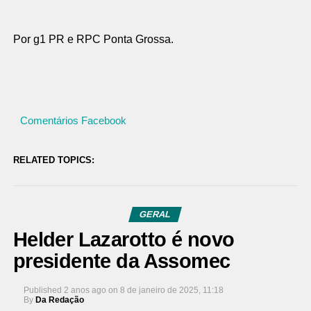
Por g1 PR e RPC Ponta Grossa.
Comentários Facebook
RELATED TOPICS:
GERAL
Helder Lazarotto é novo
presidente da Assomec
Published
2 anos ago
on
8 de janeiro de 2025, 11:18
By
Da Redação