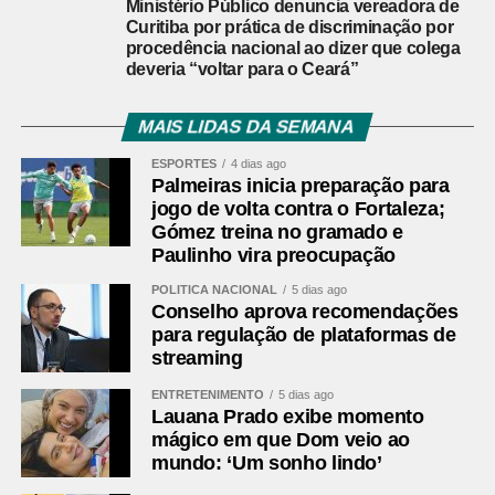
Ministério Público denuncia vereadora de
dirigentes da Assomec o secretário da Casa Civil, João
Curitiba por prática de discriminação por
Carlos Ortega, representando o governador Ratinho
procedência nacional ao dizer que colega
deveria “voltar para o Ceará”
Júnior; o deputado federal Toninho Wandscheer; os
deputados estaduais Requião Filho, Mauro Moraes e
MAIS LIDAS DA SEMANA
Alexandre Curi; a secretária estadual das Cidades,
Camila Mileke Scucato; o presidente da Associação dos
ESPORTES
4 dias ago
Municípios do Paraná (AMP), Edimar Santos; e o
Palmeiras inicia preparação para
secretário municipal extraordinário da Região
jogo de volta contra o Fortaleza;
Gómez treina no gramado e
Metropolitana de Curitiba, Thiago Bonagura, entre outras
Paulinho vira preocupação
autoridades municipais.
POLÍTICA NACIONAL
5 dias ago
Os prefeitos que conduzirão os trabalhos na Assomec
Conselho aprova recomendações
para regulação de plataformas de
permanecerão na entidade até o fim de 2026. Veja quem
streaming
são eles:
ENTRETENIMENTO
5 dias ago
Diretoria Executiva­­­­­­­­­­­­­­­­
Lauana Prado exibe momento
Helder Luiz Lazarotto – Colombo – presidente
mágico em que Dom veio ao
mundo: ‘Um sonho lindo’
Mauricio Roberto Ribabem – Campo Largo – 1º vice-
presidente