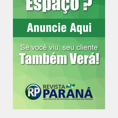
trabalho infantil por ano
Com a integração do transporte coletivo, é possível se
deslocar entre Curitiba e municípios vizinhos sem pagar
nova tarifa. Dos 15 milhões de passageiros por mês que
usam o transporte de Curitiba, 3,2 milhões são da Região
Metropolitana e entram no sistema sem precisar pagar
nova passagem. Isso é possível porque há 22 terminais
de integração, 242 linhas urbanas, 62 linhas
metropolitanas que se integram com o sistema e quatro
linhas mistas (urbanas e metropolitanas).
Assim, é possível percorrer uma distância de 43
quilômetros entre Fazenda Rio Grande a Colombo,
passando por Curitiba e pagando apenas uma passagem
(R$ 6). Desde 2017, foram retomadas linhas como
Colombo/CIC, Pinhais/Rui Barbosa, Caiuá/Cachoeira,
Barreirinha/São José e Roça Grande/Estação Solar.