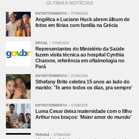
ÚLTIMAS NOTÍCIAS
Assomec
Em atividade desde a década de 1970, a Assomec reúne
ENTRETENIMENTO
07/08/2026
Angélica e Luciano Huck abrem álbum de
os 29 municípios da Região Metropolitana de Curitiba.
fotos em férias com família na Grécia
São eles Adrianópolis, Agudos do Sul, Almirante
Tamandaré, Araucária, Balsa Nova, Bocaiúva do Sul,
Campina Grande do Sul, Campo do Tenente, Campo
BRASIL
07/08/2026
Representantes do Ministério da Saúde
Largo, Campo Magro, Cerro Azul, Colombo, Contenda,
fazem visita técnica ao hospital Cynthia
Curitiba, Doutor Ulysses, Fazenda Rio Grande, Itaperuçu,
Charone, referência em oftalmologia no
Lapa, Mandirituba, Piên, Pinhais, Piraquara, Quatro
Pará
Barras, Rio Branco do Sul, Rio Negro, São José dos
ENTRETENIMENTO
07/08/2026
Pinhais, Quitandinha, Tijucas do Sul e Tunas do Paraná.
Sthefany Brito celebra 15 anos ao lado do
Aí moram cerca de 3,6 milhões de pessoas, o que
marido: ‘Te amo todos os dias, pra sempre’
representa perto de 40% da população paranaense.
ENTRETENIMENTO
07/08/2026
Leia mais:
Após empréstimo
Luma Cesar deixa maternidade com o filho
apagado, Thalisson Kelven volta ao
Arthur nos braços: ‘Maior amor do mundo’
Coritiba
PARANÁ
07/08/2026
Participam da assembleia que escolheu os novos