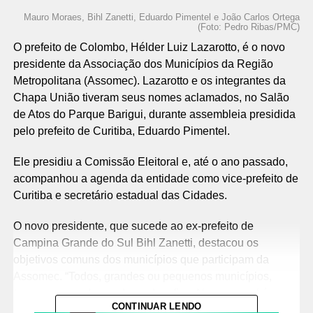
Mauro Moraes, Bihl Zanetti, Eduardo Pimentel e João Carlos Ortega
(Foto: Pedro Ribas/PMC)
O prefeito de Colombo, Hélder Luiz Lazarotto, é o novo
presidente da Associação dos Municípios da Região
Metropolitana (Assomec). Lazarotto e os integrantes da
Chapa União tiveram seus nomes aclamados, no Salão
de Atos do Parque Barigui, durante assembleia presidida
pelo prefeito de Curitiba, Eduardo Pimentel.
Ele presidiu a Comissão Eleitoral e, até o ano passado,
acompanhou a agenda da entidade como vice-prefeito de
Curitiba e secretário estadual das Cidades.
O novo presidente, que sucede ao ex-prefeito de
Campina Grande do Sul Bihl Zanetti, destacou os
objetivos comuns dos municípios que participam da
Assomec. “Todos, grandes ou pequenos municípios,
temos nossas demandas e desafios. Nosso papel é
CONTINUAR LENDO
avançar na construção de políticas públicas comuns e