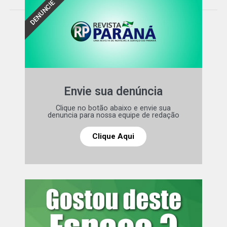
DENUNCIE
da competição.
Remo começa melhor, mas Atlético-MG reage
O time da casa abriu o placar logo aos três minutos.
Marllon recebeu na entrada da área e encontrou Jajá. O
atacante ajeitou a bola e finalizou colocado, sem chances
para o goleiro Éverson.
Envie sua denúncia
O Atlético-MG buscou o empate aos 34 minutos. Preciado
Clique no botão abaixo e envie sua
denuncia para nossa equipe de redação
avançou pelo lado direito, entrou na área e cruzou para
Reinier. O meia apareceu bem posicionado e cabeceou
Clique Aqui
para deixar tudo igual.
São Paulo perde de virada para o Grêmio e chega ao
oitavo jogo sem vencer no Brasileirão
Leia mais:
Palmeiras e Santos
empatam em clássico marcado por
despedida do Allianz Parque e gol