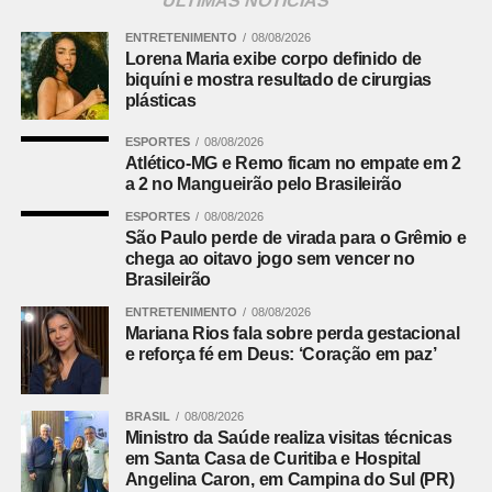
ÚLTIMAS NOTÍCIAS
marcou a infração. O lance foi revisado pelo VAR, mas a
decisão de campo foi mantida.
ENTRETENIMENTO
08/08/2026
Lorena Maria exibe corpo definido de
biquíni e mostra resultado de cirurgias
Apesar das tentativas nos minutos finais, nenhuma das
plásticas
equipes conseguiu voltar a marcar, e o confronto terminou
empatado em 2 a 2.
ESPORTES
08/08/2026
Atlético-MG e Remo ficam no empate em 2
a 2 no Mangueirão pelo Brasileirão
FICHA
TÉCNICA
ESPORTES
08/08/2026
São Paulo perde de virada para o Grêmio e
Resultado
Remo 2 x 2 Atlético-MG
chega ao oitavo jogo sem vencer no
Brasileirão
Competição
Campeonato Brasileiro — 22ª rodada
ENTRETENIMENTO
08/08/2026
Local
Mangueirão, em Belém (PA)
Mariana Rios fala sobre perda gestacional
Data
8 de agosto de 2026, sábado
e reforça fé em Deus: ‘Coração em paz’
Horário
18h30, de Brasília
BRASIL
08/08/2026
Cartões
Alan Franco e Victor Hugo
Ministro da Saúde realiza visitas técnicas
amarelos —
em Santa Casa de Curitiba e Hospital
Atlético-MG
Angelina Caron, em Campina do Sul (PR)