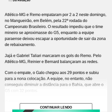
By
Da Redação
Atlético-MG e Remo empataram por 2 a 2 neste domingo,
no Mangueirão, em Belém, pela 22ª rodada do
Campeonato Brasileiro. O resultado impediu que o time
mineiro se aproximasse do G5, enquanto a equipe
paraense deixou escapar a oportunidade de sair da zona
de rebaixamento.
Jajá e Gabriel Taliari marcaram os gols do Remo. Pelo
Atlético-MG, Reinier e Bernard balançaram as redes.
Com o empate, o Galo chegou aos 29 pontos e subiu
para a nona colocação. A equipe, no entanto, não
conseguiu diminuir a distância para o Bahia, que abre o
G5 com 32 pontos.
O Remo alcançou 22 pontos e avançou para a 18ª
posição, mas continua entre os quatro últimos colocados
CONTINUAR LENDO