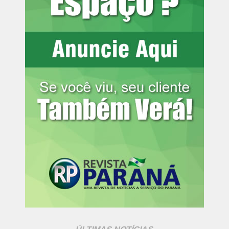
anulado no fim
A virada mineira veio apenas quatro minutos depois.
Maycon acionou Minda pela direita, e o equatoriano
cruzou rasteiro para Bernard. O atacante chegou para
finalizar e colocou o Galo à frente no placar ainda no
primeiro tempo.
Remo empata na etapa final
O Remo voltou do intervalo em busca da igualdade e
conseguiu marcar aos 29 minutos. Vitor Bueno deu um
passe preciso para Gabriel Taliari, que invadiu a área,
driblou Éverson e finalizou quase sem ângulo para
empatar a partida.
Pouco depois, o time paraense reclamou de um possível
pênalti. Kauã Pascini caiu dentro da área após ser
derrubado por Marllon. O árbitro Ramon Abatti Abel não