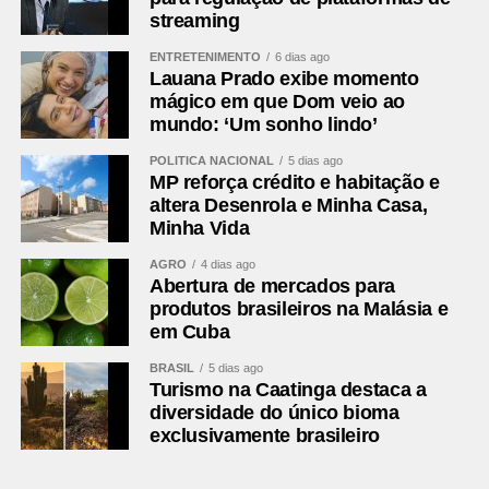
streaming
Jajá (Vitor Bueno) e Gabriel Taliari. Técnico:
Léo Condé
ENTRETENIMENTO
6 dias ago
Lauana Prado exibe momento
Atlético-MG
Everson; Preciado, Vitor Hugo, Ruan Tressoldi
mágico em que Dom veio ao
e Kauã Pascini; Cissé (Thiago Borbas), Alan
mundo: ‘Um sonho lindo’
Franco e Maycon (Igor Gomes); Bernard
(Victor Hugo), Reinier (Cassierra) e Minda
POLÍTICA NACIONAL
5 dias ago
(Cuello). Técnico: Eduardo Domínguez
MP reforça crédito e habitação e
altera Desenrola e Minha Casa,
Minha Vida
Fonte:
Esportes
AGRO
4 dias ago
Abertura de mercados para
Leia mais:
Corinthians vence o
produtos brasileiros na Malásia e
Santos fora de casa pelo Brasileirão
em Cuba
BRASIL
5 dias ago
Comentários Facebook
Turismo na Caatinga destaca a
diversidade do único bioma
exclusivamente brasileiro