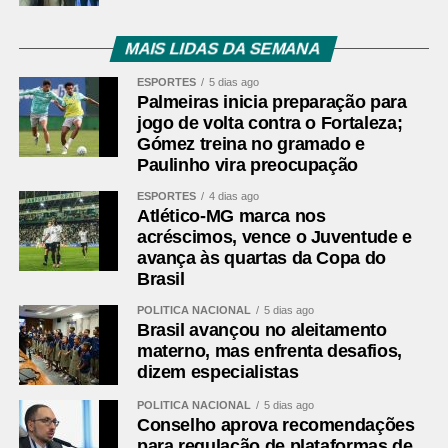
Cartões
Zé Welison
amarelos —
MAIS LIDAS DA SEMANA
Remo
ESPORTES
5 dias ago
Cartões
Nenhum
Palmeiras inicia preparação para
vermelhos
jogo de volta contra o Fortaleza;
Gols
Jajá, aos 3 minutos do 1º tempo — Remo |
Gómez treina no gramado e
Paulinho vira preocupação
Reinier, aos 34 minutos do 1º tempo —
Atlético-MG | Bernard, aos 38 minutos do 1º
ESPORTES
4 dias ago
tempo — Atlético-MG | Gabriel Taliari, aos 29
Atlético-MG marca nos
minutos do 2º tempo — Remo
acréscimos, vence o Juventude e
avança às quartas da Copa do
Árbitro
Ramon Abatti Abel (SC)
Brasil
Assistentes
Thiaggo Americano Labes e Alexandre de
POLÍTICA NACIONAL
5 dias ago
Medeiros Lodetti (SC)
Brasil avançou no aleitamento
VAR
Carlos Eduardo Nunes Braga (RJ)
materno, mas enfrenta desafios,
dizem especialistas
Remo
Marcelo Rangel; Matheus Alexandre (Alef
Manga), Marllon, Matheus Felipe e Mayk
POLÍTICA NACIONAL
5 dias ago
Conselho aprova recomendações
(Jaderson); Zé Welison, Leonel Picco (David
para regulação de plataformas de
Braga) e Zé Ricardo (Patrick); Yago Pikachu,