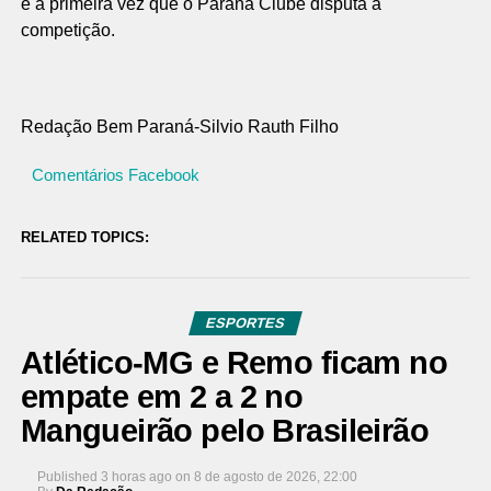
é a primeira vez que o Paraná Clube disputa a
competição.
Redação Bem Paraná-
Silvio Rauth Filho
Comentários Facebook
RELATED TOPICS:
ESPORTES
Atlético-MG e Remo ficam no
empate em 2 a 2 no
Mangueirão pelo Brasileirão
Published
3 horas ago
on
8 de agosto de 2026, 22:00