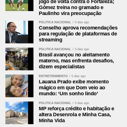
jogo de volta contra o Fortaleza;
Gómez treina no gramado e
Paulinho vira preocupação
POLÍTICA NACIONAL
5 dias ago
Conselho aprova recomendações
para regulação de plataformas de
streaming
POLÍTICA NACIONAL
5 dias ago
Brasil avançou no aleitamento
materno, mas enfrenta desafios,
dizem especialistas
ENTRETENIMENTO
5 dias ago
Lauana Prado exibe momento
mágico em que Dom veio ao
mundo: ‘Um sonho lindo’
POLÍTICA NACIONAL
5 dias ago
MP reforça crédito e habitação e
altera Desenrola e Minha Casa,
Minha Vida