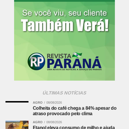
financiamento de políticas públicas voltadas à promoção
da igualdade racial no Paraná.
Informações para a imprensa:
Assessoria de Comunicação
[email protected]
(41) 3250-4226
Fonte:
Ministério Público PR
Comentários Facebook
ÚLTIMAS NOTÍCIAS
AGRO
08/08/2026
Colheita do café chega a 84% apesar do
atraso provocado pelo clima
AGRO
08/08/2026
Etanol eleva consumo de milho e ajuda