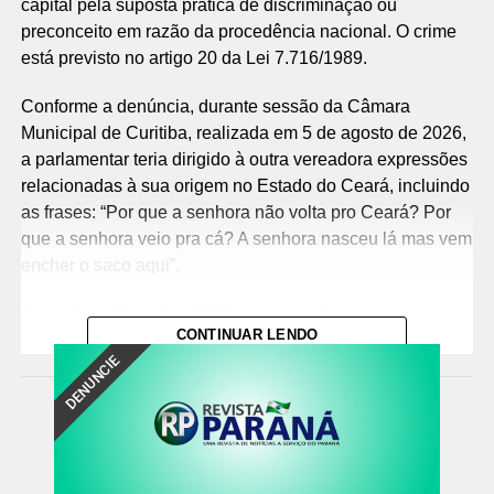
capital pela suposta prática de discriminação ou
preconceito em razão da procedência nacional. O crime
está previsto no artigo 20 da Lei 7.716/1989.
Conforme a denúncia, durante sessão da Câmara
Municipal de Curitiba, realizada em 5 de agosto de 2026,
a parlamentar teria dirigido à outra vereadora expressões
relacionadas à sua origem no Estado do Ceará, incluindo
as frases: “Por que a senhora não volta pro Ceará? Por
que a senhora veio pra cá? A senhora nasceu lá mas vem
encher o saco aqui”.
Segundo o Ministério Público, as manifestações teriam
CONTINUAR LENDO
sido proferidas com a intenção de ofender e humilhar a
DENUNCIE
vítima, além de menosprezar e discriminar, de forma mais
ampla, pessoas de origem cearense, configurando, em
tese, discriminação por procedência nacional.
Responsabilização criminal e indenizaçã
o – Na