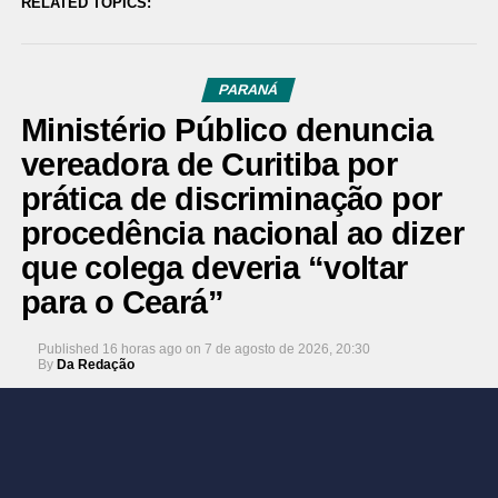
RELATED TOPICS:
PARANÁ
Ministério Público denuncia
vereadora de Curitiba por
prática de discriminação por
procedência nacional ao dizer
que colega deveria “voltar
para o Ceará”
Published
16 horas ago
on
7 de agosto de 2026, 20:30
By
Da Redação