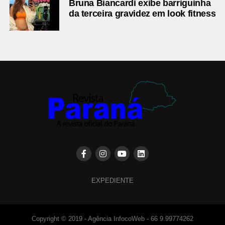
Bruna Biancardi exibe barriguinha
da terceira gravidez em look fitness
EXPEDIENTE
Copyright © 2019 - Agência InfocoWeb - 66 9.99774262