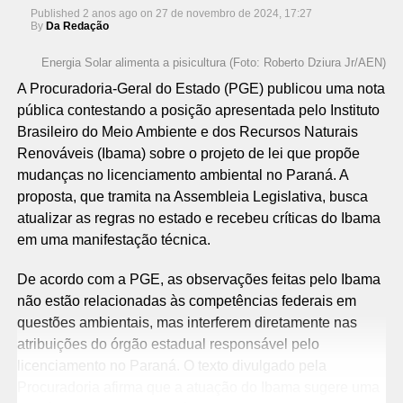
Published
2 anos ago
on
27 de novembro de 2024, 17:27
By
Da Redação
Energia Solar alimenta a pisicultura (Foto: Roberto Dziura Jr/AEN)
A Procuradoria-Geral do Estado (PGE) publicou uma nota
pública contestando a posição apresentada pelo Instituto
Brasileiro do Meio Ambiente e dos Recursos Naturais
Renováveis (Ibama) sobre o projeto de lei que propõe
mudanças no licenciamento ambiental no Paraná. A
proposta, que tramita na Assembleia Legislativa, busca
atualizar as regras no estado e recebeu críticas do Ibama
em uma manifestação técnica.
De acordo com a PGE, as observações feitas pelo Ibama
não estão relacionadas às competências federais em
questões ambientais, mas interferem diretamente nas
atribuições do órgão estadual responsável pelo
licenciamento no Paraná. O texto divulgado pela
Procuradoria afirma que a atuação do Ibama sugere uma