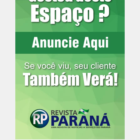
emendas parlamentares, que serão avaliadas pelos
deputados nas próximas semanas. Entre os principais
objetivos da proposta está a criação de um marco
regulatório estadual para o licenciamento ambiental.
Atualmente, o tema é regido por um emaranhado de
decretos, portarias e resoluções, o que, segundo o
governo estadual, gera insegurança jurídica tanto para
investidores quanto para técnicos responsáveis pela
emissão de licenças.
Outro ponto destacado pela PGE é o impacto positivo
esperado com a modernização das normas ambientais. A
medida pretende simplificar procedimentos e garantir
maior clareza na análise de projetos, facilitando
investimentos e impulsionando o desenvolvimento
sustentável no Paraná. A proposta é apresentada como
uma tentativa de equilibrar a preservação ambiental com
a atração de novos empreendimentos, fator crucial para o
crescimento econômico do estado.