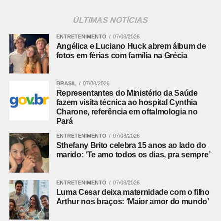
As discussões em torno do projeto ocorrem em um
ÚLTIMAS NOTÍCIAS
momento de debate intenso entre governo estadual,
ENTRETENIMENTO
07/08/2026
órgãos federais e ambientalistas, com a busca por
Angélica e Luciano Huck abrem álbum de
consenso sendo um desafio central nas próximas etapas
fotos em férias com família na Grécia
da tramitação.
Comentários Facebook
BRASIL
07/08/2026
Representantes do Ministério da Saúde
fazem visita técnica ao hospital Cynthia
Charone, referência em oftalmologia no
Pará
ENTRETENIMENTO
07/08/2026
Sthefany Brito celebra 15 anos ao lado do
marido: ‘Te amo todos os dias, pra sempre’
ENTRETENIMENTO
07/08/2026
Luma Cesar deixa maternidade com o filho
Arthur nos braços: ‘Maior amor do mundo’