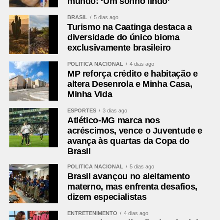
mundo: ‘Um sonho lindo’
BRASIL
5 dias ago
Turismo na Caatinga destaca a
diversidade do único bioma
exclusivamente brasileiro
POLÍTICA NACIONAL
4 dias ago
MP reforça crédito e habitação e
altera Desenrola e Minha Casa,
Minha Vida
ESPORTES
3 dias ago
Atlético-MG marca nos
acréscimos, vence o Juventude e
avança às quartas da Copa do
Brasil
POLÍTICA NACIONAL
5 dias ago
Brasil avançou no aleitamento
materno, mas enfrenta desafios,
dizem especialistas
ENTRETENIMENTO
4 dias ago