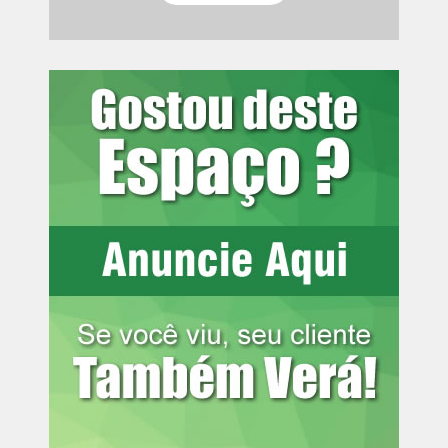
Viveros recebeu novamente em boa posição, desta vez
pelo lado direito, e finalizou acima do gol defendido por
Lucas Arcanjo.
Vasco vence o Fluminense e garante vaga nas
quartas de final da Copa do Brasil
Leia mais:
Cuiabá estreia no
Campeonato Mato-grossense com
empate na Arena Pantanal
Aos 44 minutos, Matheuzinho arriscou de fora da área,
mas Santos defendeu sem dificuldade. Já nos
acréscimos do primeiro tempo, aos 49, o Vitória ampliou.
Erick recebeu na ponta direita, cortou Luiz Gustavo para
dentro e bateu de esquerda, sem dar chances ao goleiro
adversário. O gol igualou o placar agregado do confronto.
Na etapa final, o Athletico-PR quase marcou aos seis
minutos. Viveros desviou uma cobrança de escanteio na