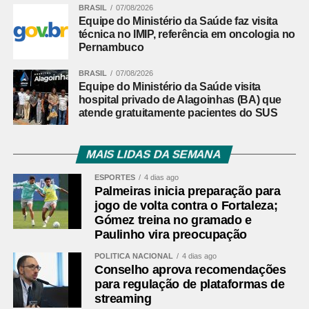
BRASIL
07/08/2026
tocou para o meio da área. Marinho apareceu bem
Equipe do Ministério da Saúde faz visita
posicionado e finalizou para confirmar a goleada e a
técnica no IMIP, referência em oncologia no
classificação do time baiano às quartas de final.
Pernambuco
BRASIL
07/08/2026
Athletico-PR bate o Vitória por 2 a 0 e abre vantagem
Equipe do Ministério da Saúde visita
nas oitavas da Copa do Brasil
hospital privado de Alagoinhas (BA) que
atende gratuitamente pacientes do SUS
Leia mais:
São Paulo vence a
Portuguesa e conquista segunda
MAIS LIDAS DA SEMANA
vitória no Campeonato Paulista
ESPORTES
4 dias ago
Palmeiras inicia preparação para
FICHA
jogo de volta contra o Fortaleza;
TÉCNICA
Gómez treina no gramado e
Partida
Vitória 4 x 0 Athletico-PR
Paulinho vira preocupação
Competição
Copa do Brasil — oitavas de final
POLÍTICA NACIONAL
4 dias ago
Conselho aprova recomendações
Local
Barradão, Salvador (BA)
para regulação de plataformas de
Data
6 de agosto de 2026, quinta-feira
streaming