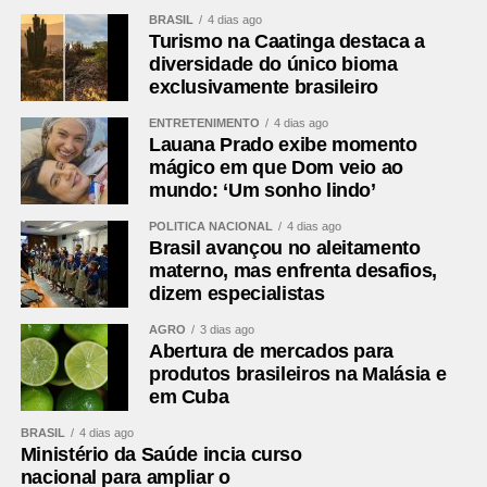
Horário
20h (de Brasília)
BRASIL
4 dias ago
Turismo na Caatinga destaca a
Cartões
Vitória: Caique, Tarzia e Renê; Athletico-PR:
diversidade do único bioma
amarelos
Juan Aguirre, Arthur Dias e Mendoza
exclusivamente brasileiro
Cartões
Nenhum
ENTRETENIMENTO
4 dias ago
vermelhos
Lauana Prado exibe momento
mágico em que Dom veio ao
Árbitro
Braulio da Silva Machado (SC)
mundo: ‘Um sonho lindo’
Assistentes
Gizeli Casaril (SC) e Alex dos Santos (SC)
POLÍTICA NACIONAL
4 dias ago
VAR
Emerson de Almeida Ferreira (MG)
Brasil avançou no aleitamento
materno, mas enfrenta desafios,
Gols
Renê, aos 10 minutos do 1º tempo; Erick,
dizem especialistas
aos 49 minutos do 1º tempo; Renê, aos 15
minutos do 2º tempo; Marinho, aos 47
AGRO
3 dias ago
minutos do 2º tempo — todos pelo Vitória
Abertura de mercados para
produtos brasileiros na Malásia e
Vitória
Lucas Arcanjo; Brítez, Cacá, Luan Candido e
em Cuba
Ramón; Caique (Zé Vitor), Baralhas e
Matheuzinho (Marinho); Erick (Tarzia), Renê
BRASIL
4 dias ago
(Walace) e Renato Kayzer (Fabri)
Ministério da Saúde incia curso
nacional para ampliar o
Técnico
Jair Ventura