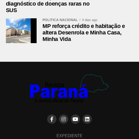
diagnóstico de doenças raras no
Athletico-PR
Santos; Gilberto (Dudu), Benavídez, Aguirre,
SUS
Arthur Dias e Léo Derik (João Cruz); Luiz
POLÍTICA NACIONAL
4 dias ago
Gustavo (Zapelli) e Jadson (Renan
MP reforça crédito e habitação e
Peixoto); Leozinho (Kerwin Vargas),
altera Desenrola e Minha Casa,
Mendoza e Viveros
Minha Vida
Técnico
Odair Hellmann
Fonte:
Esportes
Comentários Facebook
EXPEDIENTE