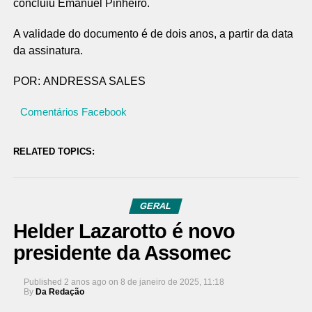
concluiu Emanuel Pinheiro.
A validade do documento é de dois anos, a partir da data
da assinatura.
POR: ANDRESSA SALES
Comentários Facebook
RELATED TOPICS:
GERAL
Helder Lazarotto é novo
presidente da Assomec
Published
2 anos ago
on
8 de janeiro de 2025, 11:18
By
Da Redação