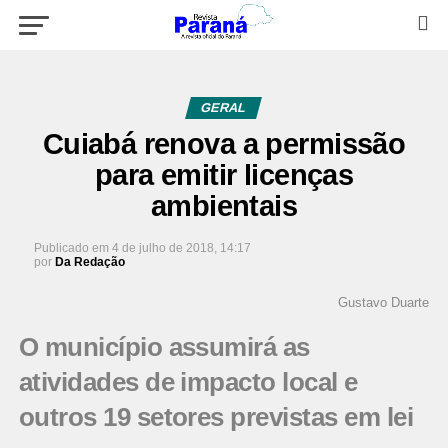
GERAL
Cuiabá renova a permissão
para emitir licenças
ambientais
Publicado em
4 de julho de 2018, 14:17
por
Da Redação
Gustavo Duarte
O município assumirá as
atividades de impacto local e
outros 19 setores previstas em lei