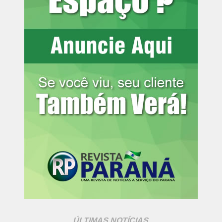
deputado federal Bruno Araújo
Com a integração do transporte coletivo, é possível se
deslocar entre Curitiba e municípios vizinhos sem pagar
nova tarifa. Dos 15 milhões de passageiros por mês que
usam o transporte de Curitiba, 3,2 milhões são da Região
Metropolitana e entram no sistema sem precisar pagar
nova passagem. Isso é possível porque há 22 terminais
de integração, 242 linhas urbanas, 62 linhas
metropolitanas que se integram com o sistema e quatro
linhas mistas (urbanas e metropolitanas).
Assim, é possível percorrer uma distância de 43
quilômetros entre Fazenda Rio Grande a Colombo,
passando por Curitiba e pagando apenas uma passagem
(R$ 6). Desde 2017, foram retomadas linhas como
Colombo/CIC, Pinhais/Rui Barbosa, Caiuá/Cachoeira,
Barreirinha/São José e Roça Grande/Estação Solar.
ÚLTIMAS NOTÍCIAS