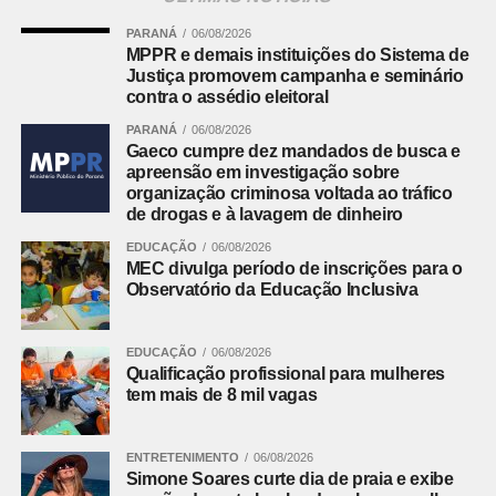
Assomec
Em atividade desde a década de 1970, a Assomec reúne
PARANÁ
06/08/2026
MPPR e demais instituições do Sistema de
os 29 municípios da Região Metropolitana de Curitiba.
Justiça promovem campanha e seminário
São eles Adrianópolis, Agudos do Sul, Almirante
contra o assédio eleitoral
Tamandaré, Araucária, Balsa Nova, Bocaiúva do Sul,
PARANÁ
06/08/2026
Campina Grande do Sul, Campo do Tenente, Campo
Gaeco cumpre dez mandados de busca e
Largo, Campo Magro, Cerro Azul, Colombo, Contenda,
apreensão em investigação sobre
Curitiba, Doutor Ulysses, Fazenda Rio Grande, Itaperuçu,
organização criminosa voltada ao tráfico
de drogas e à lavagem de dinheiro
Lapa, Mandirituba, Piên, Pinhais, Piraquara, Quatro
Barras, Rio Branco do Sul, Rio Negro, São José dos
EDUCAÇÃO
06/08/2026
Pinhais, Quitandinha, Tijucas do Sul e Tunas do Paraná.
MEC divulga período de inscrições para o
Observatório da Educação Inclusiva
Aí moram cerca de 3,6 milhões de pessoas, o que
representa perto de 40% da população paranaense.
EDUCAÇÃO
06/08/2026
Qualificação profissional para mulheres
Leia mais:
PF combate divulgação de
tem mais de 8 mil vagas
pornografia infantil na internet
ENTRETENIMENTO
06/08/2026
Participam da assembleia que escolheu os novos
Simone Soares curte dia de praia e exibe