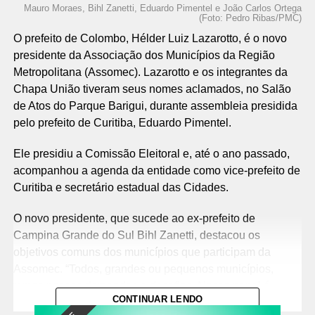
Mauro Moraes, Bihl Zanetti, Eduardo Pimentel e João Carlos Ortega
(Foto: Pedro Ribas/PMC)
O prefeito de Colombo, Hélder Luiz Lazarotto, é o novo
presidente da Associação dos Municípios da Região
Metropolitana (Assomec). Lazarotto e os integrantes da
Chapa União tiveram seus nomes aclamados, no Salão
de Atos do Parque Barigui, durante assembleia presidida
pelo prefeito de Curitiba, Eduardo Pimentel.
Ele presidiu a Comissão Eleitoral e, até o ano passado,
acompanhou a agenda da entidade como vice-prefeito de
Curitiba e secretário estadual das Cidades.
O novo presidente, que sucede ao ex-prefeito de
Campina Grande do Sul Bihl Zanetti, destacou os
objetivos comuns dos municípios que participam da
Assomec. “Todos, grandes ou pequenos municípios,
temos nossas demandas e desafios. Nosso papel é
CONTINUAR LENDO
avançar na construção de políticas públicas comuns e