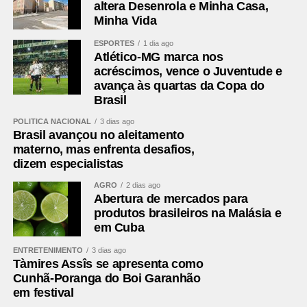
Marco Antonio Marcondes Silva – Fazenda Rio Grande –
altera Desenrola e Minha Casa,
Minha Vida
2º vice-presidente
Rosa Maria de Jesus Colombo – Pinhais- secretária
ESPORTES
1 dia ago
Marcus Mauricio de Souza Tesserolli – Piraquara –
Atlético-MG marca nos
tesoureiro
acréscimos, vence o Juventude e
avança às quartas da Copa do
Brasil
Conselho Fiscal
Margarida Maria Singer – São José dos Pinhais –
POLÍTICA NACIONAL
3 dias ago
presidente
Brasil avançou no aleitamento
materno, mas enfrenta desafios,
Marco Antônio Baldão – Tunas do Paraná – membro ­­­­­­­
dizem especialistas
Jose Altair Moreira – Tijucas do Sul – membro
AGRO
2 dias ago
Suplentes
Abertura de mercados para
produtos brasileiros na Malásia e
1º Rilton Boza – Campo Magro
em Cuba
2º Antônio Adamir Digner (Mostarda) – Contenda
ENTRETENIMENTO
3 dias ago
Secretário-executivo
Tàmires Assîs se apresenta como
Neco Prado
Cunhã-Poranga do Boi Garanhão
em festival
Comentários Facebook