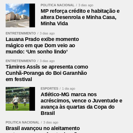
POLÍTICA NACIONAL
3 dias ago
MP reforça crédito e habitação e
altera Desenrola e Minha Casa,
Minha Vida
ENTRETENIMENTO
3 dias ago
Lauana Prado exibe momento
mágico em que Dom veio ao
mundo: ‘Um sonho lindo’
ENTRETENIMENTO
3 dias ago
Tàmires Assîs se apresenta como
Cunhã-Poranga do Boi Garanhão
em festival
ESPORTES
1 dia ago
Atlético-MG marca nos
acréscimos, vence o Juventude e
avança às quartas da Copa do
Brasil
POLÍTICA NACIONAL
3 dias ago
Brasil avançou no aleitamento