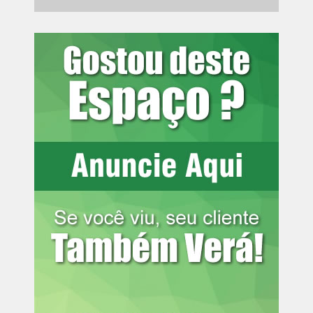
encerramento de curso sobre
transparência para universitários
Podcasts
– Os programas de rádio do MPPR também
são disponibilizados nas plataformas
Spotify
e
Apple
.
Edições anteriores:
– A prefeitura da minha cidade joga lixo num lixão a
céu aberto, cheio de urubus e chorume. O Ministério
Público pode ajudar a resolver essa situação?
– Moro perto de plantações onde às vezes um trator
joga veneno, e o cheiro chega nas casas. Há um limite
de distância para aplicação de agrotóxicos?
– Alguém que tem pais separados e não recebe
nenhuma atenção de um deles pode denunciar por
abandono afetivo?