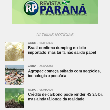
– Quais podem ser as consequências legais para
alguém que comete o chamado “abandono afetivo”
em relação a um filho?
– Meu filho estava brincando num joguinho em um
site para crianças, e apareceu propaganda de uma
ÚLTIMAS NOTÍCIAS
casa de apostas. Isso não é proibido?
AGRO
06/08/2026
Brasil confirma dumping no leite
– Um influenciador posta numa rede social vídeos de
importado, mas tarifa não sai do papel
agressões e humilhações contra adolescentes. Ele
pode ser denunciado?
AGRO
06/08/2026
Agropec começa sábado com negócios,
Todas as edições
tecnologia e pecuária
Fonte:
Ministério Público PR
AGRO
06/08/2026
Comentários Facebook
Crédito de carbono pode render R$ 3,5 bi,
mas ainda tá longe da realidade