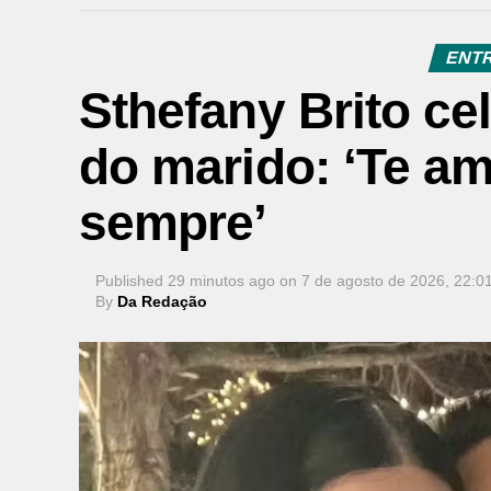
ENT
Sthefany Brito ce
do marido: ‘Te am
sempre’
Published
29 minutos ago
on
7 de agosto de 2026, 22:0
By
Da Redação