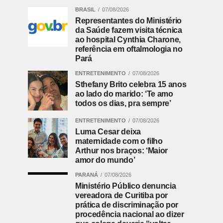
BRASIL
07/08/2026
Representantes do Ministério
da Saúde fazem visita técnica
ao hospital Cynthia Charone,
referência em oftalmologia no
Pará
ENTRETENIMENTO
07/08/2026
Sthefany Brito celebra 15 anos
ao lado do marido: ‘Te amo
todos os dias, pra sempre’
ENTRETENIMENTO
07/08/2026
Luma Cesar deixa
maternidade com o filho
Arthur nos braços: ‘Maior
amor do mundo’
PARANÁ
07/08/2026
Ministério Público denuncia
vereadora de Curitiba por
prática de discriminação por
procedência nacional ao dizer