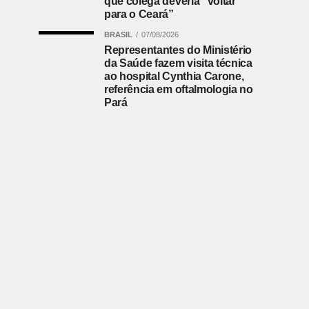
que colega deveria “voltar
para o Ceará”
BRASIL
07/08/2026
Representantes do Ministério
da Saúde fazem visita técnica
ao hospital Cynthia Carone,
referência em oftalmologia no
Pará