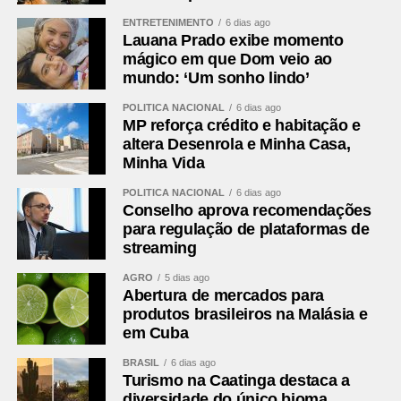
ENTRETENIMENTO
6 dias ago
Lauana Prado exibe momento
mágico em que Dom veio ao
mundo: ‘Um sonho lindo’
POLÍTICA NACIONAL
6 dias ago
MP reforça crédito e habitação e
altera Desenrola e Minha Casa,
Minha Vida
POLÍTICA NACIONAL
6 dias ago
Conselho aprova recomendações
para regulação de plataformas de
streaming
AGRO
5 dias ago
Abertura de mercados para
produtos brasileiros na Malásia e
em Cuba
BRASIL
6 dias ago
Turismo na Caatinga destaca a
diversidade do único bioma