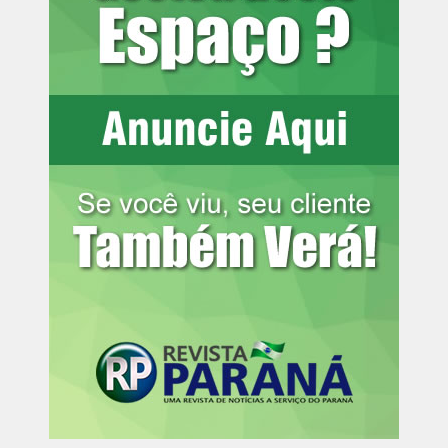
climáticas registradas antes da floração e durante a
formação dos grãos.
As chuvas fora de época, porém, prejudicaram a retirada
do café das lavouras e a secagem nos terreiros. O
excesso de umidade também aumentou a queda de frutos
no solo, o que pode comprometer a qualidade de parte
dos lotes e reduzir a disponibilidade de cafés de melhor
bebida.
O problema atingiu principalmente áreas do Sul de
Minas, maior região produtora de arábica do País. O
tempo seco dos últimos dias permitiu a retomada dos
trabalhos, mas não eliminou o atraso acumulado.
A entrada mais lenta do café novo mantém o mercado
atento à oferta brasileira. Os estoques certificados na
Bolsa de Nova York permanecem baixos, o que aumenta
a reação das cotações a qualquer problema climático ou