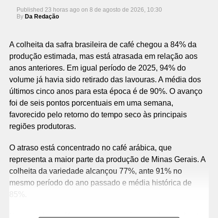
Published
23 horas ago
on
8 de agosto de 2026, 10:30
By
Da Redação
A colheita da safra brasileira de café chegou a 84% da
produção estimada, mas está atrasada em relação aos
anos anteriores. Em igual período de 2025, 94% do
volume já havia sido retirado das lavouras. A média dos
últimos cinco anos para esta época é de 90%. O avanço
foi de seis pontos porcentuais em uma semana,
favorecido pelo retorno do tempo seco às principais
regiões produtoras.
O atraso está concentrado no café arábica, que
representa a maior parte da produção de Minas Gerais. A
colheita da variedade alcançou 77%, ante 91% no
mesmo período do ano passado e média histórica de
85%.
No caso do canéfora, grupo que reúne conilon e robusta,