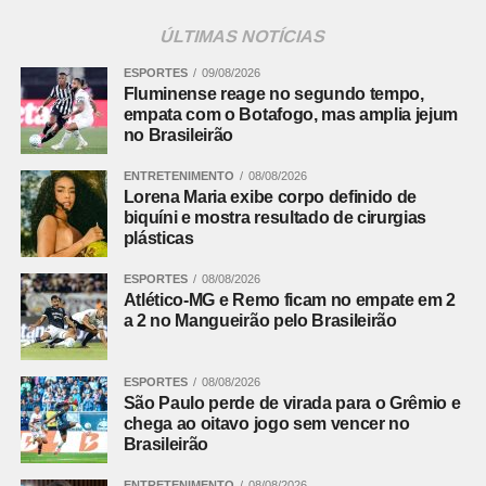
sinal de perda de qualidade.
ÚLTIMAS NOTÍCIAS
A Conab estima que o Brasil produza 45,8 milhões de
ESPORTES
09/08/2026
sacas de arábica em 2026, crescimento de 28% sobre o
Fluminense reage no segundo tempo,
empata com o Botafogo, mas amplia jejum
ano anterior. Para o canéfora, a previsão é de 20,9
no Brasileirão
milhões de sacas, alta de 0,8%.
ENTRETENIMENTO
08/08/2026
Leia Também:
Grupo de trabalho vai analisar uso de
Lorena Maria exibe corpo definido de
inteligência geoespacial na cafeicultura
biquíni e mostra resultado de cirurgias
plásticas
Leia mais:
Produtos biológicos: veja
os cuidados essenciais para acertar
ESPORTES
08/08/2026
na escolha e garantir resultados no
Atlético-MG e Remo ficam no empate em 2
campo
a 2 no Mangueirão pelo Brasileirão
Nas próximas semanas, o produtor deverá concentrar
ESPORTES
08/08/2026
esforços na conclusão da colheita e na secagem dos
São Paulo perde de virada para o Grêmio e
grãos. Em Minas Gerais, a qualidade dos lotes será
chega ao oitavo jogo sem vencer no
decisiva para determinar quanto da safra maior
Brasileirão
conseguirá alcançar os mercados que pagam mais pelo
ENTRETENIMENTO
08/08/2026