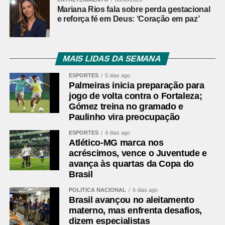
café.
Mariana Rios fala sobre perda gestacional
e reforça fé em Deus: ‘Coração em paz’
Fonte:
Pensar Agro
Comentários Facebook
MAIS LIDAS DA SEMANA
ESPORTES
5 dias ago
Palmeiras inicia preparação para
jogo de volta contra o Fortaleza;
Gómez treina no gramado e
Paulinho vira preocupação
ESPORTES
4 dias ago
Atlético-MG marca nos
acréscimos, vence o Juventude e
avança às quartas da Copa do
Brasil
POLÍTICA NACIONAL
6 dias ago
Brasil avançou no aleitamento
materno, mas enfrenta desafios,
dizem especialistas