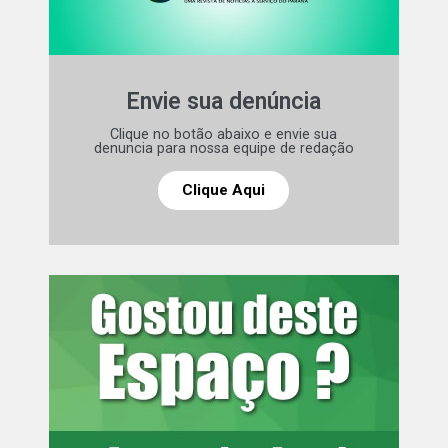
Ver essa foto no Instagram
Envie sua denúncia
Clique no botão abaixo e envie sua
denuncia para nossa equipe de redação
Um post compartilhado por Wanessa Camargo (@wanessa)
Clique Aqui
Fonte:
TOP FAMOSOS
Comentários Facebook
Leia mais:
Virginia Fonseca exibe
presentes de luxo e momento
romântico com Vini Jr: ‘Presentão’