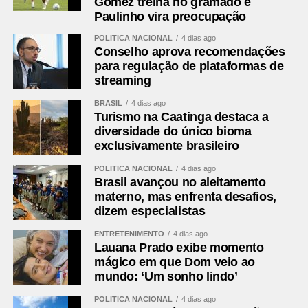
Gómez treina no gramado e
Paulinho vira preocupação
POLÍTICA NACIONAL
4 dias ago
Conselho aprova recomendações
para regulação de plataformas de
streaming
BRASIL
4 dias ago
Turismo na Caatinga destaca a
diversidade do único bioma
exclusivamente brasileiro
POLÍTICA NACIONAL
4 dias ago
Brasil avançou no aleitamento
materno, mas enfrenta desafios,
dizem especialistas
ENTRETENIMENTO
4 dias ago
Lauana Prado exibe momento
mágico em que Dom veio ao
mundo: ‘Um sonho lindo’
POLÍTICA NACIONAL
4 dias ago