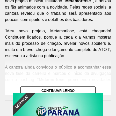
novo projeto musical, intitulado
“Metamorfose”
, e deixou
os fãs animados com a novidade. Pelas redes sociais, a
cantora revelou que o trabalho será apresentado aos
poucos, com spoilers e detalhes dos bastidores.
“Meu novo projeto, Metamorfose, está chegando!
Continuem ligados, porque a cada dia vamos mostrar
mais do processo de criação, revelar novos spoilers e,
muito em breve, chega o lançamento completo do ATO I”,
escreveu a artista na publicação.
A cantora ainda convidou o público a acompanhar essa
nova fase da carreira e marcou o início da divulgação
com a hashtag
#Metamorfose
, prometendo novidades
nos próximos dias. Confira abaixo:
CONTINUAR LENDO
DENUNCIE