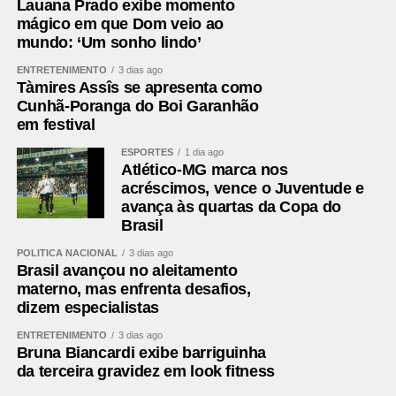
Lauana Prado exibe momento
mágico em que Dom veio ao
mundo: ‘Um sonho lindo’
ENTRETENIMENTO
3 dias ago
Tàmires Assîs se apresenta como
Cunhã-Poranga do Boi Garanhão
em festival
ESPORTES
1 dia ago
Atlético-MG marca nos
acréscimos, vence o Juventude e
avança às quartas da Copa do
Brasil
POLÍTICA NACIONAL
3 dias ago
Brasil avançou no aleitamento
materno, mas enfrenta desafios,
dizem especialistas
ENTRETENIMENTO
3 dias ago
Bruna Biancardi exibe barriguinha
da terceira gravidez em look fitness