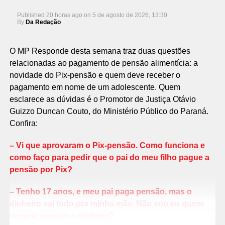
Published
20 horas ago
on
5 de agosto de 2026, 13:30
By
Da Redação
O MP Responde desta semana traz duas questões
relacionadas ao pagamento de pensão alimentícia: a
novidade do Pix-pensão e quem deve receber o
pagamento em nome de um adolescente. Quem
esclarece as dúvidas é o Promotor de Justiça Otávio
Guizzo Duncan Couto, do Ministério Público do Paraná.
Confira:
– Vi que aprovaram o Pix-pensão. Como funciona e
como faço para pedir que o pai do meu filho pague a
pensão por Pix?
– Tenho 17 anos, e meu pai paga pensão, mas o
dinheiro vai todo pra minha mãe. Não sou eu quem
deveria receber o dinheiro?