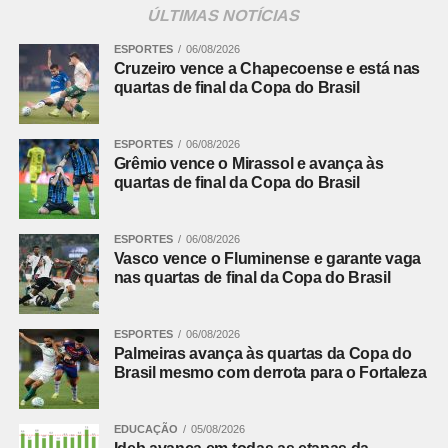
ÚLTIMAS NOTÍCIAS
– Meu filho estava brincando num joguinho em um
site para crianças, e apareceu propaganda de uma
ESPORTES
06/08/2026
Cruzeiro vence a Chapecoense e está nas
casa de apostas. Isso não é proibido?
quartas de final da Copa do Brasil
– Um influenciador posta numa rede social vídeos de
agressões e humilhações contra adolescentes. Ele
ESPORTES
06/08/2026
Grêmio vence o Mirassol e avança às
pode ser denunciado?
quartas de final da Copa do Brasil
Todas as edições
ESPORTES
06/08/2026
Fonte:
Ministério Público PR
Vasco vence o Fluminense e garante vaga
nas quartas de final da Copa do Brasil
Comentários Facebook
ESPORTES
06/08/2026
Palmeiras avança às quartas da Copa do
Brasil mesmo com derrota para o Fortaleza
EDUCAÇÃO
05/08/2026