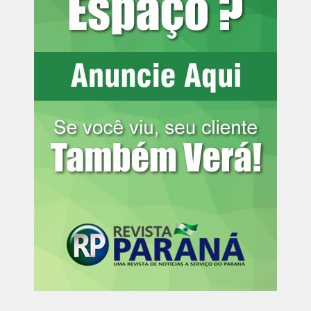
são disponibilizados nas plataformas
Spotify
e
Apple
.
Edições anteriores:
– A prefeitura da minha cidade joga lixo num lixão a
céu aberto, cheio de urubus e chorume. O Ministério
Público pode ajudar a resolver essa situação?
– Moro perto de plantações onde às vezes um trator
joga veneno, e o cheiro chega nas casas. Há um limite
de distância para aplicação de agrotóxicos?
– Alguém que tem pais separados e não recebe
nenhuma atenção de um deles pode denunciar por
abandono afetivo?
– Quais podem ser as consequências legais para
alguém que comete o chamado “abandono afetivo”
em relação a um filho?