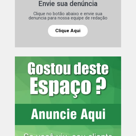
Envie sua denúncia
Clique no botão abaixo e envie sua
Leia mais:
Após denúncia ao 181,
denuncia para nossa equipe de redação
Polícia Militar encontra ponto ilegal
de venda de aves silvestres
Clique Aqui