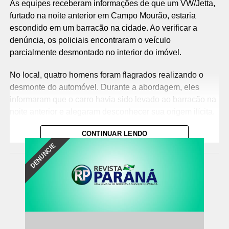
As equipes receberam informações de que um VW/Jetta,
furtado na noite anterior em Campo Mourão, estaria
escondido em um barracão na cidade. Ao verificar a
denúncia, os policiais encontraram o veículo
parcialmente desmontado no interior do imóvel.
No local, quatro homens foram flagrados realizando o
desmonte do automóvel. Durante a abordagem, eles
informaram que o carro havia sido levado ao barracão na
noite anterior e alegaram desconhecer sua origem ilícita.
Os suspeitos foram presos em flagrante e encaminhados,
CONTINUAR LENDO
DENUNCIE
juntamente com o veículo recuperado, à Delegacia da
Polícia Civil de Umuarama para os procedimentos de
polícia judiciária. O prejuízo estimado ao crime é de
aproximadamente R$ 260 mil.
Fonte:
Polícia Militar PR
Comentários Facebook