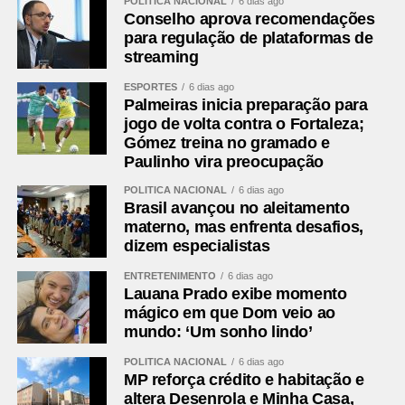
POLÍTICA NACIONAL
6 dias ago
Conselho aprova recomendações
para regulação de plataformas de
streaming
ESPORTES
6 dias ago
Palmeiras inicia preparação para
jogo de volta contra o Fortaleza;
Gómez treina no gramado e
Paulinho vira preocupação
POLÍTICA NACIONAL
6 dias ago
Brasil avançou no aleitamento
materno, mas enfrenta desafios,
dizem especialistas
ENTRETENIMENTO
6 dias ago
Lauana Prado exibe momento
mágico em que Dom veio ao
mundo: ‘Um sonho lindo’
POLÍTICA NACIONAL
6 dias ago
MP reforça crédito e habitação e
altera Desenrola e Minha Casa,