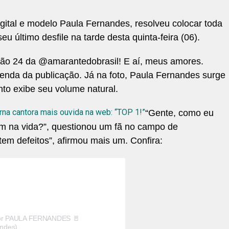
digital e modelo Paula Fernandes, resolveu colocar toda
 último desfile na tarde desta quinta-feira (06).
erão 24 da @amarantedobrasil! E aí, meus amores.
enda da publicação. Já na foto, Paula Fernandes surge
to exibe seu volume natural.
rna cantora mais ouvida na web: “TOP 1!”
“Gente, como eu
sim na vida?”, questionou um fã no campo de
tem defeitos”, afirmou mais um. Confira:
por PAULA FERNANDES 🚪
ndes)