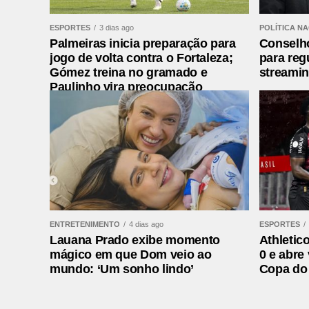
Fonte:
TOP FAMOSOS
ESPORTES
3 dias ago
POLÍTICA N
Comentários Facebook
Palmeiras inicia preparação para
Conselh
jogo de volta contra o Fortaleza;
para reg
Gómez treina no gramado e
streami
Leia mais:
FG BIG WHEEL: TRÊS ANOS DE
Paulinho vira preocupação
PONTAL NORTE DE BALNEÁRIO CAMBORIÚ
ENTRETENIMENTO
4 dias ago
ESPORTES
Lauana Prado exibe momento
Athletico
mágico em que Dom veio ao
0 e abre
mundo: ‘Um sonho lindo’
Copa do 