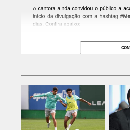
A cantora ainda convidou o público a a
início da divulgação com a hashtag
#Me
dias. Confira abaixo:
CON
Ver essa foto no Instagram
Um post compartilhado por Wanessa C