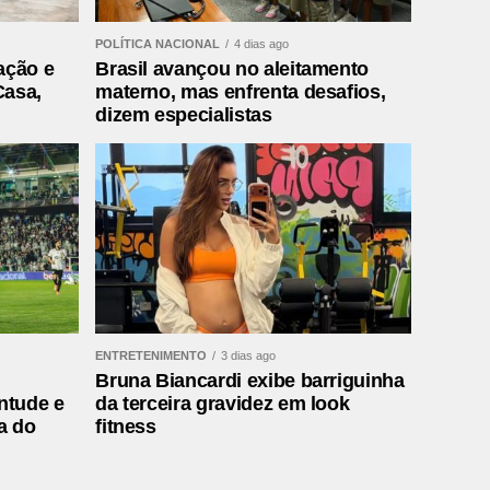
POLÍTICA NACIONAL
4 dias ago
ação e
Brasil avançou no aleitamento
Casa,
materno, mas enfrenta desafios,
dizem especialistas
ENTRETENIMENTO
3 dias ago
Bruna Biancardi exibe barriguinha
ntude e
da terceira gravidez em look
a do
fitness