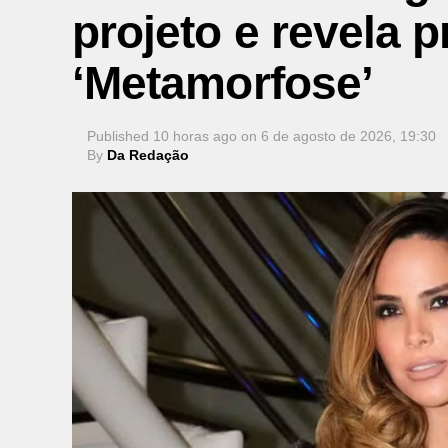
projeto e revela p
‘Metamorfose’
Published
10 horas ago
on
6 de agosto de 2026, 19:30
By
Da Redação