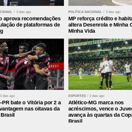
ACIONAL
3 dias ago
POLÍTICA NACIONAL
3 dias ago
o aprova recomendações
MP reforça crédito e habit
ulação de plataformas de
altera Desenrola e Minha 
ng
Minha Vida
 ENCANTO E EXCLUSIVIDADE NO
3 dias ago
ESPORTES
2 dias ago
-PR bate o Vitória por 2 a
Atlético-MG marca nos
 vantagem nas oitavas da
acréscimos, vence o Juve
Brasil
avança às quartas da Cop
Brasil