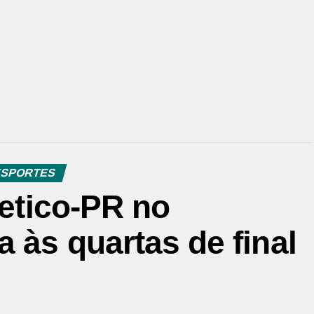
SPORTES
letico-PR no
 às quartas de final
l