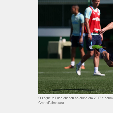
O zagueiro Luan chegou ao clube em 2017 e acumu
Greco/Palmeiras)