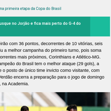
na primeira etapa da Copa do Brasil
usque no Jorjão e fica mais perto do G-4 do
eirão com 36 pontos, decorrentes de 10 vitórias, seis
tiu a melhor campanha do primeiro turno, pois soma
rrentes mais próximos, Corinthians e Atlético-MG.
ampeão do Brasil tem o melhor ataque (29 gols), a
o posto de único time invicto como visitante, com
 Verdão encerra a preparação para o jogo de domingo
, na Academia.