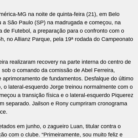
América-MG na noite de quinta-feira (21), em Belo
ou a São Paulo (SP) na madrugada e começou, na
 de Futebol, a preparação para o confronto com o
16h, no Allianz Parque, pela 19ª rodada do Campeonato
neira realizaram recovery na parte interna do centro de
e, sob o comando da comissão de Abel Ferreira,
 de aprimoramento de fundamentos. Desfalque do último
o, o lateral-esquerdo Jorge treinou normalmente com o
eçou a transição física e o lateral-esquerdo Piquerez
em separado. Jailson e Rony cumpriram cronograma
ce.
ados em junho, o zagueiro Luan, titular contra o
o com o clube. “Primeiramente, sou muito feliz e