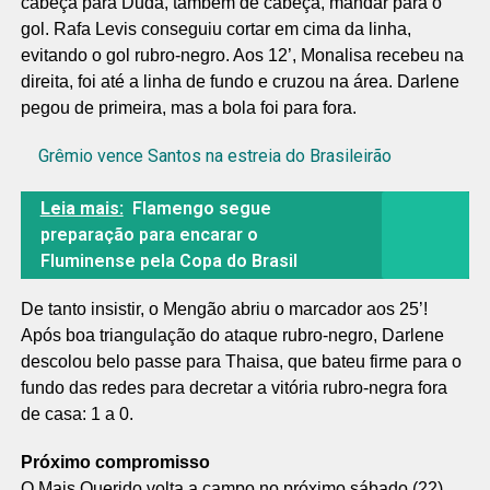
cabeça para Duda, também de cabeça, mandar para o
gol. Rafa Levis conseguiu cortar em cima da linha,
evitando o gol rubro-negro. Aos 12’, Monalisa recebeu na
direita, foi até a linha de fundo e cruzou na área. Darlene
pegou de primeira, mas a bola foi para fora.
Grêmio vence Santos na estreia do Brasileirão
Leia mais:
Flamengo segue
preparação para encarar o
Fluminense pela Copa do Brasil
De tanto insistir, o Mengão abriu o marcador aos 25’!
Após boa triangulação do ataque rubro-negro, Darlene
descolou belo passe para Thaisa, que bateu firme para o
fundo das redes para decretar a vitória rubro-negra fora
de casa: 1 a 0.
Próximo compromisso
O Mais Querido volta a campo no próximo sábado (22)