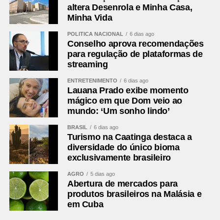
empatado em 1 a 1.
altera Desenrola e Minha Casa,
Minha Vida
Próximos jogos
POLÍTICA NACIONAL
6 dias ago
Conselho aprova recomendações
Cianciano x Botafogo
para regulação de plataformas de
Competição:
Copa Sul-Americana – oitavas de final (ida)
streaming
Data e horário:
13.08 (quinta-feira), às 21h30 (de
ENTRETENIMENTO
6 dias ago
Brasília)
Lauana Prado exibe momento
Local:
Estádio Inca Garcilaso de la Vega
mágico em que Dom veio ao
mundo: ‘Um sonho lindo’
Fluminense x Independiente Rivadavia
BRASIL
6 dias ago
Competição:
Copa Libertadores – oitavas de final (ida)
Turismo na Caatinga destaca a
Data e horário:
11.08 (terça-feira), às 19h (de Brasília)
diversidade do único bioma
Local:
Estádio do Maracanã
exclusivamente brasileiro
AGRO
5 dias ago
FICHA
Abertura de mercados para
TÉCNICA
produtos brasileiros na Malásia e
Resultado
Botafogo 1 x 1 Fluminense
em Cuba
Competição
Campeonato Brasileiro — Série A, 22ª rodada