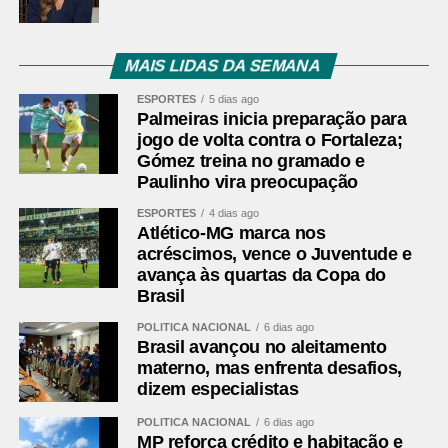
minutos. Nonato recebeu livre dentro da área e bateu
forte, mas Warleson fez uma defesa inusitada com a
cabeça e evitou o segundo gol tricolor.
MAIS LIDAS DA SEMANA
ESPORTES
5 dias ago
Na reta final, os dois goleiros voltaram a trabalhar. Aos 25
Palmeiras inicia preparação para
minutos, Barrera passou pela marcação e finalizou com
jogo de volta contra o Fortaleza;
força da entrada da área, obrigando Fábio a fazer uma
Gómez treina no gramado e
grande defesa. Na sequência, Matheus Martins chutou
Paulinho vira preocupação
rasteiro e Montoro tentou de fora da área, mas o goleiro
ESPORTES
4 dias ago
do Fluminense apareceu novamente.
Atlético-MG marca nos
acréscimos, vence o Juventude e
São Paulo perde de virada para o Grêmio e chega ao
avança às quartas da Copa do
oitavo jogo sem vencer no Brasileirão
Brasil
POLÍTICA NACIONAL
6 dias ago
Leia mais:
Flamengo segue
Brasil avançou no aleitamento
preparação para encarar o
materno, mas enfrenta desafios,
dizem especialistas
Fluminense pela Copa do Brasil
POLÍTICA NACIONAL
6 dias ago
Sem novas mudanças no placar, o clássico terminou
MP reforça crédito e habitação e