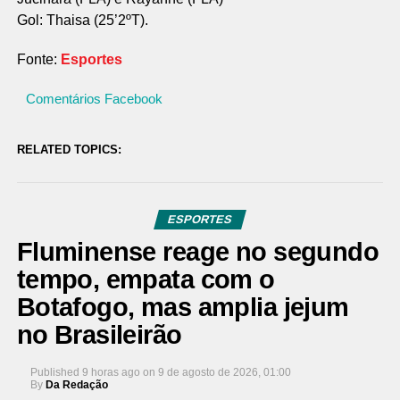
Gol: Thaisa (25’2ºT).
Fonte:
Esportes
Comentários Facebook
RELATED TOPICS:
ESPORTES
Fluminense reage no segundo
tempo, empata com o
Botafogo, mas amplia jejum
no Brasileirão
Published
9 horas ago
on
9 de agosto de 2026, 01:00
By
Da Redação