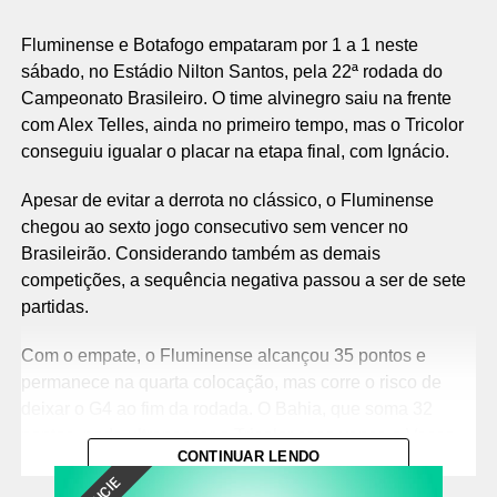
Fluminense e Botafogo empataram por 1 a 1 neste
sábado, no Estádio Nilton Santos, pela 22ª rodada do
Campeonato Brasileiro. O time alvinegro saiu na frente
com Alex Telles, ainda no primeiro tempo, mas o Tricolor
conseguiu igualar o placar na etapa final, com Ignácio.
Apesar de evitar a derrota no clássico, o Fluminense
chegou ao sexto jogo consecutivo sem vencer no
Brasileirão. Considerando também as demais
competições, a sequência negativa passou a ser de sete
partidas.
Com o empate, o Fluminense alcançou 35 pontos e
permanece na quarta colocação, mas corre o risco de
deixar o G4 ao fim da rodada. O Bahia, que soma 32
pontos, pode ultrapassar o Tricolor caso vença o Vasco
CONTINUAR LENDO
por pelo menos dois gols de diferença.