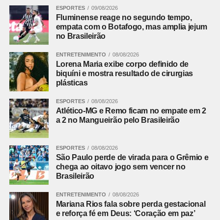
ESPORTES
09/08/2026
ofensivo e quase empatou logo aos dois minutos. Samuel
Fluminense reage no segundo tempo,
Xavier cruzou para Serna, que cabeceou sem força e
empata com o Botafogo, mas amplia jejum
facilitou a defesa de Warleson.
no Brasileirão
ENTRETENIMENTO
08/08/2026
Com maior participação de Soteldo pelo lado direito, o
Lorena Maria exibe corpo definido de
Tricolor passou a encontrar mais espaços na defesa
biquíni e mostra resultado de cirurgias
adversária. A pressão surtiu efeito aos 12 minutos.
plásticas
Serna recebeu pela esquerda, cortou para o meio e fez o
ESPORTES
08/08/2026
Atlético-MG e Remo ficam no empate em 2
cruzamento na direção da segunda trave. Ignácio
a 2 no Mangueirão pelo Brasileirão
apareceu livre e cabeceou no canto. A bola ainda bateu
na trave antes de entrar, deixando o placar igualado.
ESPORTES
08/08/2026
São Paulo perde de virada para o Grêmio e
O Botafogo teve uma boa oportunidade de retomar a
chega ao oitavo jogo sem vencer no
vantagem pouco depois. Montoro encontrou Villalba com
Brasileirão
um passe de trivela, mas o atacante finalizou fraco,
facilitando a defesa de Fábio.
ENTRETENIMENTO
08/08/2026
Mariana Rios fala sobre perda gestacional
e reforça fé em Deus: ‘Coração em paz’
O Fluminense também ficou perto da virada aos 21