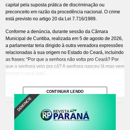
capital pela suposta prática de discriminação ou
preconceito em razão da procedência nacional. O crime
está previsto no artigo 20 da Lei 7.716/1989.
Conforme a denúncia, durante sessão da Câmara
Municipal de Curitiba, realizada em 5 de agosto de 2026,
a parlamentar teria dirigido à outra vereadora expressões
relacionadas à sua origem no Estado do Ceará, incluindo
as frases: “Por que a senhora não volta pro Ceará? Por
que a senhora veio pra cá? A senhora nasceu lá mas vem
encher o saco aqui”.
Segundo o Ministério Público, as manifestações teriam
CONTINUAR LENDO
sido proferidas com a intenção de ofender e humilhar a
DENUNCIE
vítima, além de menosprezar e discriminar, de forma mais
ampla, pessoas de origem cearense, configurando, em
tese, discriminação por procedência nacional.
Responsabilização criminal e indenizaçã
o – Na