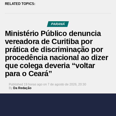
RELATED TOPICS:
PARANÁ
Ministério Público denuncia
vereadora de Curitiba por
prática de discriminação por
procedência nacional ao dizer
que colega deveria “voltar
para o Ceará”
Published
19 horas ago
on
7 de agosto de 2026, 20:30
By
Da Redação