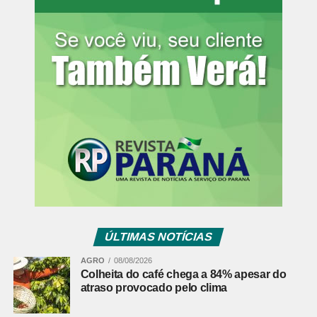
financiamento de políticas públicas voltadas à promoção
da igualdade racial no Paraná.
Informações para a imprensa:
Assessoria de Comunicação
[email protected]
(41) 3250-4226
Fonte:
Ministério Público PR
Comentários Facebook
ÚLTIMAS NOTÍCIAS
AGRO
08/08/2026
Colheita do café chega a 84% apesar do
atraso provocado pelo clima