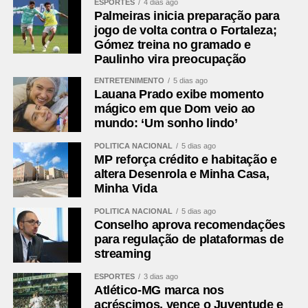
ESPORTES
4 dias ago
Palmeiras inicia preparação para
jogo de volta contra o Fortaleza;
Gómez treina no gramado e
Paulinho vira preocupação
ENTRETENIMENTO
5 dias ago
Lauana Prado exibe momento
mágico em que Dom veio ao
mundo: ‘Um sonho lindo’
POLÍTICA NACIONAL
5 dias ago
MP reforça crédito e habitação e
altera Desenrola e Minha Casa,
Minha Vida
POLÍTICA NACIONAL
5 dias ago
Conselho aprova recomendações
para regulação de plataformas de
streaming
ESPORTES
3 dias ago
Atlético-MG marca nos
acréscimos, vence o Juventude e