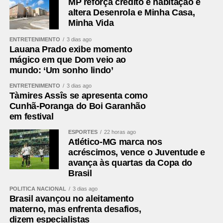
MP reforça crédito e habitação e
altera Desenrola e Minha Casa,
Minha Vida
ENTRETENIMENTO
3 dias ago
Lauana Prado exibe momento
mágico em que Dom veio ao
mundo: ‘Um sonho lindo’
ENTRETENIMENTO
3 dias ago
Tàmires Assîs se apresenta como
Cunhã-Poranga do Boi Garanhão
em festival
ESPORTES
22 horas ago
Atlético-MG marca nos
acréscimos, vence o Juventude e
avança às quartas da Copa do
Brasil
POLÍTICA NACIONAL
3 dias ago
Brasil avançou no aleitamento
materno, mas enfrenta desafios,
dizem especialistas