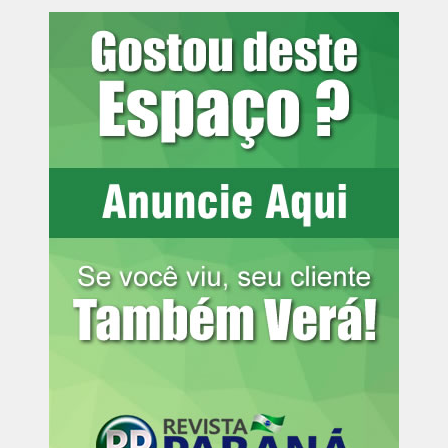
Fonte:
TOP FAMOSOS
Comentários Facebook
Leia mais:
Taís Araújo e Lázaro
Ramos exibem obra e brincam sobre
separação: ‘O jeito mais fácil’