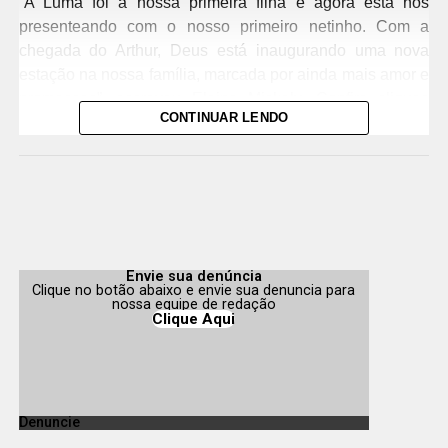
“A Luma foi a nossa primeira filha e agora está nos
presenteando com o nosso primeiro netinho. Com a
chegada do Arthur, Deus está inaugurando uma nova
estação na nossa família, marcada por ainda mais amor e
promessas”, escreveu Elaine Mickely. Confira cliques
CONTINUAR LENDO
abaixo:
Ver essa foto no Instagram
Envie sua denúncia
Clique no botão abaixo e envie sua denuncia para
nossa equipe de redação
Clique Aqui
Um post compartilhado por ELAINE MICKELY (@elainemickel
Denuncie